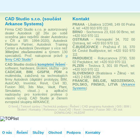
CAD Studio s.r.o. (součást
Kontakt
Arkance Systems)
PRAHA
- Líbalova 1/2348, 149 00 Praha
4, tel: +420 910 970 111
Firma CAD Studio s.r.o. je autorizovaný
BRNO
- Sochorova 23, 616 00 Brno, tel:
dealer Autodesk (již 26x po sobě
+420 910 970 111
oceněna jako největší dealer Autodesku
OSTRAVA
- Hornopolní 34, 702 00
v ČR a SR: 1994-2020), Autodesk
Ostrava, tel: +420 910 970 111
Platinum Partner, Autodesk Training
Č.BUDĚJOVICE
- Pražská tř. 16, 370
Center a Autodesk Developer s více než
04 České Budějovice, tel: +420 910 970
30letými zkušenostmi
a týmem 130
111
specialistů. Proč nakupovat právě
u
PARDUBICE
- Rokycanova 2730, 530
firmy CAD Studio
?
02 Pardubice, tel: +420 910 970 111
CAD Studio
dodává
kompletní řešení
-
PLZEŇ
- Teslova 3, 301 00 Plzeň, tel:
software, hardware, školení, služby - pro
+420 910 970 111
CAD/CAM
,
BIM
,
GIS/FM
,
PDM
a
SLOVENSKO
(Bratislava + Žilina) - tel.
multimédia, založená na technologiích
+421 2 6381 3628
firmy Autodesk (digitální prototypy, BIM,
FRANCIE, BELGIE, NIZOZEMSKO,
AutoCAD, Inventor, Revit, Civil 3D,
POLSKO, FINSKO, LITVA
(
Arkance
Fusion 360, 3ds Max, Vault, Plant,
Systems
)
Simulation, cloud...) a aplikační
nadstavby pro konkrétní profese (i
vlastní vývoj). CAD Studio je členem
evropské skupiny ARKANCE.
O firmě
|
Tiskové zprávy
|
Technická podpora
|
Řešení
|
CAD programy Autodesk
|
GIS
|
BIM
|
Školení
|
Kontakty
|
Reference
|
AutoCAD
|
Revit
|
Inventor
|
Fusion 360
|
3D tisk
DOWNLOAD
|
HLEDAT
O nás
Řešení
Služby
Obchod
Podpora
Kontakty