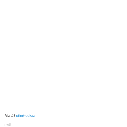
Viz též
přímý odkaz
[
]
HW