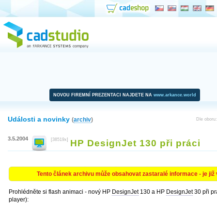
NOVOU FIREMNÍ PREZENTACI NAJDETE NA
www.arkance.world
Události a novinky
(
archiv
)
Dle oboru
3.5.2004
[38519x]
HP DesignJet 130 při práci
Tento článek archivu může obsahovat zastaralé informace - je již v
Prohlédněte si flash animaci - nový HP
DesignJet
130 a HP
DesignJet
30 při p
player):