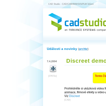
CAD Studio - CAD/CAM/BIM/GIS/PLM řešení
Události a novinky
(
archiv
)
Discreet demo
7.4.2004
Tento čl
[37672x]
Prohlédněte si ukázková videa fi
animace
, filmové efekty a video
Viz
Discreet
[
CAD
]