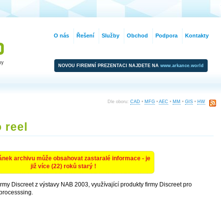
O nás
Řešení
Služby
Obchod
Podpora
Kontakty
NOVOU FIREMNÍ PREZENTACI NAJDETE NA
www.arkance.world
Dle oboru:
CAD
•
MFG
•
AEC
•
MM
•
GIS
•
HW
 reel
ánek archivu může obsahovat zastaralé informace - je
již více (22) roků starý !
rmy Discreet z výstavy NAB 2003, využívající produkty firmy Discreet pro
-processsing.