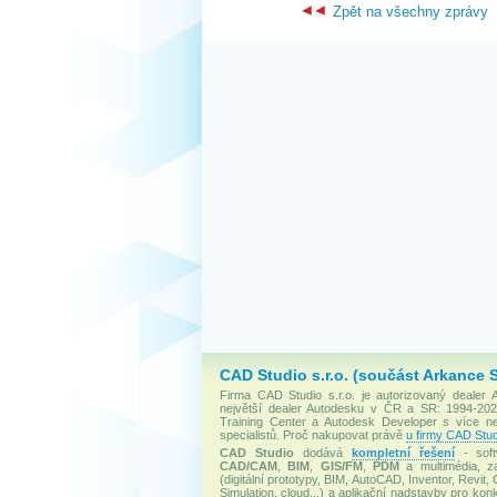
Zpět na všechny zprávy
CAD Studio s.r.o. (součást Arkance 
Firma CAD Studio s.r.o. je autorizovaný dealer
největší dealer Autodesku v ČR a SR: 1994-2020
Training Center a Autodesk Developer s více 
specialistů. Proč nakupovat právě
u firmy CAD Stud
CAD Studio
dodává
kompletní řešení
- soft
CAD/CAM
,
BIM
,
GIS/FM
,
PDM
a multimédia, za
(digitální prototypy, BIM, AutoCAD, Inventor, Revit, 
Simulation, cloud...) a aplikační nadstavby pro konk