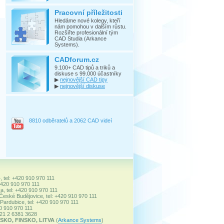
Pracovní příležitosti
Hledáme nové kolegy, kteří
nám pomohou v dalším růstu.
Rozšiřte profesionální tým
CAD Studia (Arkance
Systems).
CADforum.cz
9.100+ CAD tipů a triků a
diskuse s 99.000 účastníky
▶
nejnovější CAD tipy
▶
nejnovější diskuse
8810 odběratelů a 2062 CAD videí
, tel: +420 910 970 111
+420 910 970 111
a, tel: +420 910 970 111
 České Budějovice, tel: +420 910 970 111
ardubice, tel: +420 910 970 111
20 910 970 111
+421 2 6381 3628
SKO, FINSKO, LITVA
(
Arkance Systems
)