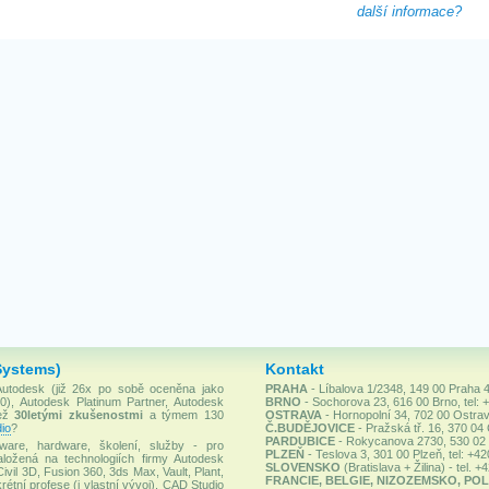
další informace?
Systems)
Kontakt
 Autodesk (již 26x po sobě oceněna jako
PRAHA
- Líbalova 1/2348, 149 00 Praha 4
), Autodesk Platinum Partner, Autodesk
BRNO
- Sochorova 23, 616 00 Brno, tel: 
než
30letými zkušenostmi
a týmem 130
OSTRAVA
- Hornopolní 34, 702 00 Ostrav
io
?
Č.BUDĚJOVICE
- Pražská tř. 16, 370 04
PARDUBICE
- Rokycanova 2730, 530 02 P
ware, hardware, školení, služby - pro
PLZEŇ
- Teslova 3, 301 00 Plzeň, tel: +4
ložená na technologiích firmy Autodesk
SLOVENSKO
(Bratislava + Žilina) - tel. 
Civil 3D, Fusion 360, 3ds Max, Vault, Plant,
FRANCIE, BELGIE, NIZOZEMSKO, POL
rétní profese (i vlastní vývoj). CAD Studio