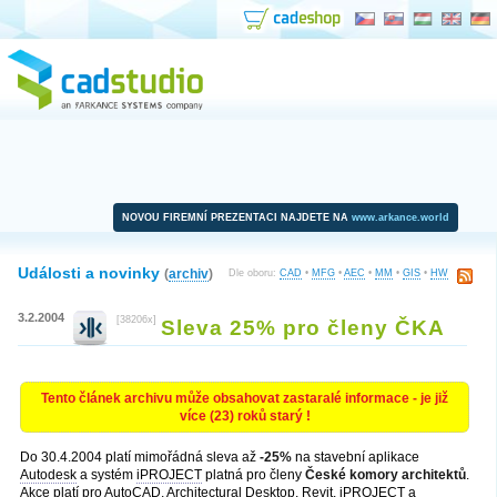
NOVOU FIREMNÍ PREZENTACI NAJDETE NA
www.arkance.world
Události a novinky
(
archiv
)
Dle oboru:
CAD
•
MFG
•
AEC
•
MM
•
GIS
•
HW
3.2.2004
[38206x]
Sleva 25% pro členy ČKA
Tento článek archivu může obsahovat zastaralé informace - je již
více (23) roků starý !
Do 30.4.2004 platí mimořádná sleva až
-25%
na stavební aplikace
Autodesk
a systém
iPROJECT
platná pro členy
České komory architektů
.
Akce platí pro
AutoCAD
,
Architectural Desktop
,
Revit
,
iPROJECT
a