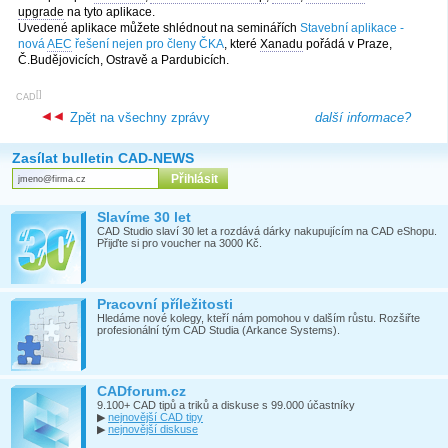
upgrade
na tyto aplikace.
Uvedené aplikace můžete shlédnout na seminářích
Stavební aplikace -
nová
AEC
řešení nejen pro členy ČKA
, které
Xanadu
pořádá v Praze,
Č.Budějovicích, Ostravě a Pardubicích.
[
]
CAD
Zpět na všechny zprávy
další informace?
Zasílat bulletin CAD-NEWS
Slavíme 30 let
CAD Studio slaví 30 let a rozdává dárky nakupujícím na CAD eShopu.
Přijďte si pro voucher na 3000 Kč.
Pracovní příležitosti
Hledáme nové kolegy, kteří nám pomohou v dalším růstu. Rozšiřte
profesionální tým CAD Studia (Arkance Systems).
CADforum.cz
9.100+ CAD tipů a triků a diskuse s 99.000 účastníky
▶
nejnovější CAD tipy
▶
nejnovější diskuse