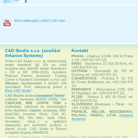
8810 odběratelů a 2062 CAD videí
CAD Studio s.r.o. (součást
Kontakt
Arkance Systems)
PRAHA
- Líbalova 1/2348, 149 00 Praha
4, tel: +420 910 970 111
Firma CAD Studio s.r.o. je autorizovaný
BRNO
- Sochorova 23, 616 00 Brno, tel:
dealer Autodesk (již 26x po sobě
+420 910 970 111
oceněna jako největší dealer Autodesku
OSTRAVA
- Hornopolní 34, 702 00
v ČR a SR: 1994-2020), Autodesk
Ostrava, tel: +420 910 970 111
Platinum Partner, Autodesk Training
Č.BUDĚJOVICE
- Pražská tř. 16, 370
Center a Autodesk Developer s více než
04 České Budějovice, tel: +420 910 970
30letými zkušenostmi
a týmem 130
111
specialistů. Proč nakupovat právě
u
PARDUBICE
- Rokycanova 2730, 530
firmy CAD Studio
?
02 Pardubice, tel: +420 910 970 111
CAD Studio
dodává
kompletní řešení
-
PLZEŇ
- Teslova 3, 301 00 Plzeň, tel:
software, hardware, školení, služby - pro
+420 910 970 111
CAD/CAM
,
BIM
,
GIS/FM
,
PDM
a
SLOVENSKO
(Bratislava + Žilina) - tel.
multimédia, založená na technologiích
+421 2 6381 3628
firmy Autodesk (digitální prototypy, BIM,
FRANCIE, BELGIE, NIZOZEMSKO,
AutoCAD, Inventor, Revit, Civil 3D,
POLSKO, FINSKO, LITVA
(
Arkance
Fusion 360, 3ds Max, Vault, Plant,
Systems
)
Simulation, cloud...) a aplikační
nadstavby pro konkrétní profese (i
vlastní vývoj). CAD Studio je členem
evropské skupiny ARKANCE.
O firmě
|
Tiskové zprávy
|
Technická podpora
|
Řešení
|
CAD programy Autodesk
|
GIS
|
BIM
|