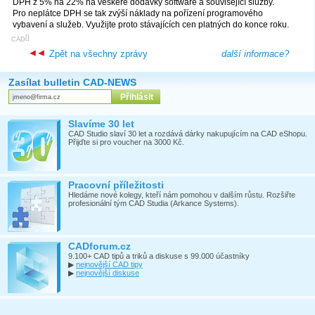
DPH z 5% na 22% na veškeré dodávky software a související služby.
Pro neplátce DPH se tak zvýší náklady na pořízení programového
vybavení a služeb. Využijte proto stávajících cen platných do konce roku.
[
]
CAD
Zpět na všechny zprávy
další informace?
Zasílat bulletin CAD-NEWS
Slavíme 30 let
CAD Studio slaví 30 let a rozdává dárky nakupujícím na CAD eShopu.
Přijďte si pro voucher na 3000 Kč.
Pracovní příležitosti
Hledáme nové kolegy, kteří nám pomohou v dalším růstu. Rozšiřte
profesionální tým CAD Studia (Arkance Systems).
CADforum.cz
9.100+ CAD tipů a triků a diskuse s 99.000 účastníky
▶
nejnovější CAD tipy
▶
nejnovější diskuse