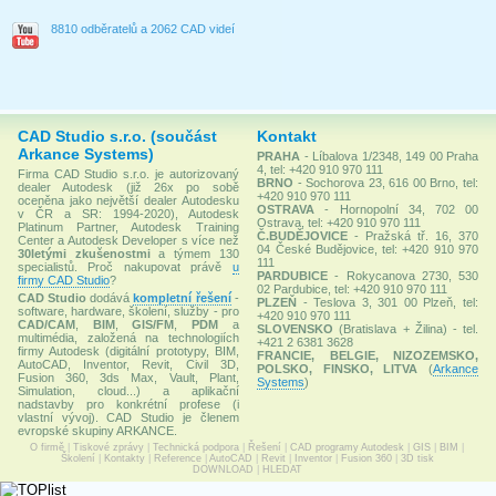
8810 odběratelů a 2062 CAD videí
CAD Studio s.r.o. (součást
Kontakt
Arkance Systems)
PRAHA
- Líbalova 1/2348, 149 00 Praha
4, tel: +420 910 970 111
Firma CAD Studio s.r.o. je autorizovaný
BRNO
- Sochorova 23, 616 00 Brno, tel:
dealer Autodesk (již 26x po sobě
+420 910 970 111
oceněna jako největší dealer Autodesku
OSTRAVA
- Hornopolní 34, 702 00
v ČR a SR: 1994-2020), Autodesk
Ostrava, tel: +420 910 970 111
Platinum Partner, Autodesk Training
Č.BUDĚJOVICE
- Pražská tř. 16, 370
Center a Autodesk Developer s více než
04 České Budějovice, tel: +420 910 970
30letými zkušenostmi
a týmem 130
111
specialistů. Proč nakupovat právě
u
PARDUBICE
- Rokycanova 2730, 530
firmy CAD Studio
?
02 Pardubice, tel: +420 910 970 111
CAD Studio
dodává
kompletní řešení
-
PLZEŇ
- Teslova 3, 301 00 Plzeň, tel:
software, hardware, školení, služby - pro
+420 910 970 111
CAD/CAM
,
BIM
,
GIS/FM
,
PDM
a
SLOVENSKO
(Bratislava + Žilina) - tel.
multimédia, založená na technologiích
+421 2 6381 3628
firmy Autodesk (digitální prototypy, BIM,
FRANCIE, BELGIE, NIZOZEMSKO,
AutoCAD, Inventor, Revit, Civil 3D,
POLSKO, FINSKO, LITVA
(
Arkance
Fusion 360, 3ds Max, Vault, Plant,
Systems
)
Simulation, cloud...) a aplikační
nadstavby pro konkrétní profese (i
vlastní vývoj). CAD Studio je členem
evropské skupiny ARKANCE.
O firmě
|
Tiskové zprávy
|
Technická podpora
|
Řešení
|
CAD programy Autodesk
|
GIS
|
BIM
|
Školení
|
Kontakty
|
Reference
|
AutoCAD
|
Revit
|
Inventor
|
Fusion 360
|
3D tisk
DOWNLOAD
|
HLEDAT