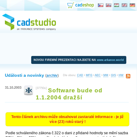
NOVOU FIREMNÍ PREZENTACI NAJDETE NA
www.arkance.world
Události a novinky
(
archiv
)
Dle oboru:
CAD
•
MFG
•
AEC
•
MM
•
GIS
•
HW
31.10.2003
[37750x]
Software bude od
1.1.2004 dražší
Tento článek archivu může obsahovat zastaralé informace - je již
více (23) roků starý !
Podle schváleného zákona č.322 o dani z přidané hodnoty se mění sazba