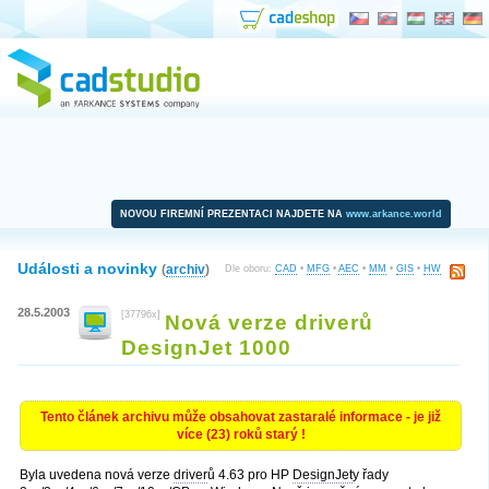
NOVOU FIREMNÍ PREZENTACI NAJDETE NA
www.arkance.world
Události a novinky
(
archiv
)
Dle oboru:
CAD
•
MFG
•
AEC
•
MM
•
GIS
•
HW
28.5.2003
[37796x]
Nová verze driverů
DesignJet 1000
Tento článek archivu může obsahovat zastaralé informace - je již
více (23) roků starý !
Byla uvedena nová verze
driver
ů 4.63 pro HP
DesignJet
y řady