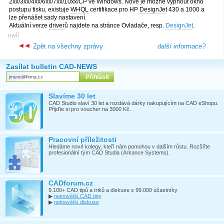
2xx/3xx/4xx/6xx/7xx/10xx/CP ve Windows. Nově je možné vypnout okno
postupu tisku, existuje
WHQL
certifikace pro HP
DesignJet
430 a 1000 a
lze přenášet sady nastavení.
Aktuální verze
driver
ů najdete na stránce Ovladače, resp.
DesignJet
.
[
]
HW
Zpět na všechny zprávy
další informace?
Zasílat bulletin CAD-NEWS
Slavíme 30 let
CAD Studio slaví 30 let a rozdává dárky nakupujícím na CAD eShopu.
Přijďte si pro voucher na 3000 Kč.
Pracovní příležitosti
Hledáme nové kolegy, kteří nám pomohou v dalším růstu. Rozšiřte
profesionální tým CAD Studia (Arkance Systems).
CADforum.cz
9.100+ CAD tipů a triků a diskuse s 99.000 účastníky
▶
nejnovější CAD tipy
▶
nejnovější diskuse