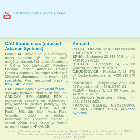
8810 odběratelů a 2062 CAD videí
CAD Studio s.r.o. (součást
Kontakt
Arkance Systems)
PRAHA
- Líbalova 1/2348, 149 00 Praha
4, tel: +420 910 970 111
Firma CAD Studio s.r.o. je autorizovaný
BRNO
- Sochorova 23, 616 00 Brno, tel:
dealer Autodesk (již 26x po sobě
+420 910 970 111
oceněna jako největší dealer Autodesku
OSTRAVA
- Hornopolní 34, 702 00
v ČR a SR: 1994-2020), Autodesk
Ostrava, tel: +420 910 970 111
Platinum Partner, Autodesk Training
Č.BUDĚJOVICE
- Pražská tř. 16, 370
Center a Autodesk Developer s více než
04 České Budějovice, tel: +420 910 970
30letými zkušenostmi
a týmem 130
111
specialistů. Proč nakupovat právě
u
PARDUBICE
- Rokycanova 2730, 530
firmy CAD Studio
?
02 Pardubice, tel: +420 910 970 111
CAD Studio
dodává
kompletní řešení
-
PLZEŇ
- Teslova 3, 301 00 Plzeň, tel:
software, hardware, školení, služby - pro
+420 910 970 111
CAD/CAM
,
BIM
,
GIS/FM
,
PDM
a
SLOVENSKO
(Bratislava + Žilina) - tel.
multimédia, založená na technologiích
+421 2 6381 3628
firmy Autodesk (digitální prototypy, BIM,
FRANCIE, BELGIE, NIZOZEMSKO,
AutoCAD, Inventor, Revit, Civil 3D,
POLSKO, FINSKO, LITVA
(
Arkance
Fusion 360, 3ds Max, Vault, Plant,
Systems
)
Simulation, cloud...) a aplikační
nadstavby pro konkrétní profese (i
vlastní vývoj). CAD Studio je členem
evropské skupiny ARKANCE.
O firmě
|
Tiskové zprávy
|
Technická podpora
|
Řešení
|
CAD programy Autodesk
|
GIS
|
BIM
|
Školení
|
Kontakty
|
Reference
|
AutoCAD
|
Revit
|
Inventor
|
Fusion 360
|
3D tisk
DOWNLOAD
|
HLEDAT