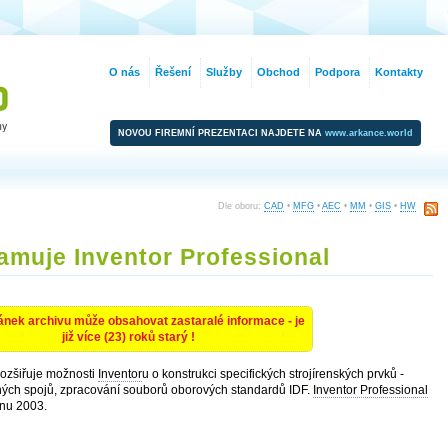
O nás
Řešení
Služby
Obchod
Podpora
Kontakty
NOVOU FIREMNÍ PREZENTACI NAJDETE NA
www.arkance.world
Dle oboru:
CAD
•
MFG
•
AEC
•
MM
•
GIS
•
HW
muje Inventor Professional
ánek archivu může obsahovat zastaralé informace - je
již více (23) roků starý !
ozšiřuje možnosti
Inventor
u o konstrukci specifických strojírenských prvků -
ných spojů, zpracování souborů oborových standardů IDF.
Inventor Professional
vnu 2003.