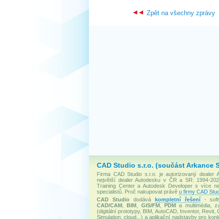
Zpět na všechny zprávy
CAD Studio s.r.o. (součást Arkance 
Firma CAD Studio s.r.o. je autorizovaný dealer
největší dealer Autodesku v ČR a SR: 1994-2020
Training Center a Autodesk Developer s více 
specialistů. Proč nakupovat právě
u firmy CAD Stud
CAD Studio
dodává
kompletní řešení
- soft
CAD/CAM
,
BIM
,
GIS/FM
,
PDM
a multimédia, za
(digitální prototypy, BIM, AutoCAD, Inventor, Revit, 
Simulation, cloud...) a aplikační nadstavby pro konk