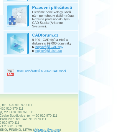
Pracovní příležitosti
Hledáme nové kolegy, kteří
nám pomohou v dalším růstu.
Rozšiřte profesionální tým
CAD Studia (Arkance
Systems).
CADforum.cz
9.100+ CAD tipů a triků a
diskuse s 99.000 účastníky
▶
nejnovější CAD tipy
▶
nejnovější diskuse
8810 odběratelů a 2062 CAD videí
, tel: +420 910 970 111
+420 910 970 111
a, tel: +420 910 970 111
 České Budějovice, tel: +420 910 970 111
ardubice, tel: +420 910 970 111
20 910 970 111
+421 2 6381 3628
SKO, FINSKO, LITVA
(
Arkance Systems
)