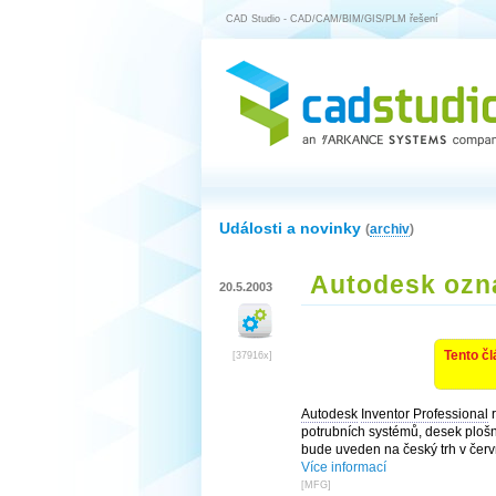
CAD Studio - CAD/CAM/BIM/GIS/PLM řešení
Události a novinky
(
archiv
)
Autodesk ozna
20.5.2003
Tento čl
[37916x]
Autodesk
Inventor Professional
r
potrubních systémů, desek ploš
bude uveden na český trh v čer
Více informací
[
MFG
]