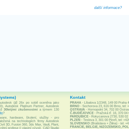
další informace?
Systems)
Kontakt
 Autodesk (již 26x po sobě oceněna jako
PRAHA
- Líbalova 1/2348, 149 00 Praha 4
), Autodesk Platinum Partner, Autodesk
BRNO
- Sochorova 23, 616 00 Brno, tel: 
než
30letými zkušenostmi
a týmem 130
OSTRAVA
- Hornopolní 34, 702 00 Ostrav
io
?
Č.BUDĚJOVICE
- Pražská tř. 16, 370 04
PARDUBICE
- Rokycanova 2730, 530 02 P
ware, hardware, školení, služby - pro
PLZEŇ
- Teslova 3, 301 00 Plzeň, tel: +4
ložená na technologiích firmy Autodesk
SLOVENSKO
(Bratislava + Žilina) - tel. 
Civil 3D, Fusion 360, 3ds Max, Vault, Plant,
FRANCIE, BELGIE, NIZOZEMSKO, POL
rétní profese (i vlastní vývoj). CAD Studio