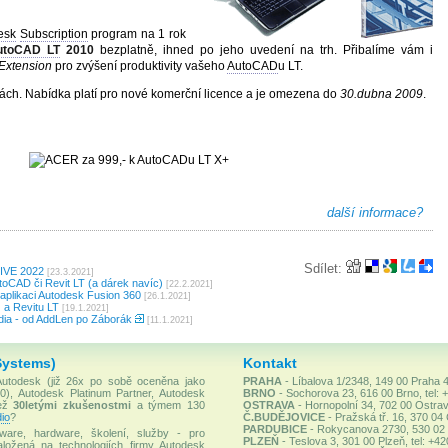
esk
Subscription
program na 1 rok
utoCAD LT
2010
bezplatně, ihned po jeho uvedení na trh. Přibalíme vám i
Extension
pro zvýšení produktivity vašeho
AutoCAD
u LT.
stách. Nabídka platí pro nové komerční licence a je omezena do
30.dubna 2009
.
další informace?
Sdílet:
LIVE 2022
[23.3.2021]
oCAD či Revit LT (a dárek navíc)
[22.2.2021]
plikaci Autodesk Fusion 360
[26.1.2021]
 a Revitu LT
[19.1.2021]
ia - od AddLen po Záborák
[11.1.2021]
Systems)
Kontakt
 Autodesk (již 26x po sobě oceněna jako
PRAHA
- Líbalova 1/2348, 149 00 Praha 4
), Autodesk Platinum Partner, Autodesk
BRNO
- Sochorova 23, 616 00 Brno, tel: 
než
30letými zkušenostmi
a týmem 130
OSTRAVA
- Hornopolní 34, 702 00 Ostrav
io
?
Č.BUDĚJOVICE
- Pražská tř. 16, 370 04
PARDUBICE
- Rokycanova 2730, 530 02 P
ware, hardware, školení, služby - pro
PLZEŇ
- Teslova 3, 301 00 Plzeň, tel: +4
ložená na technologiích firmy Autodesk