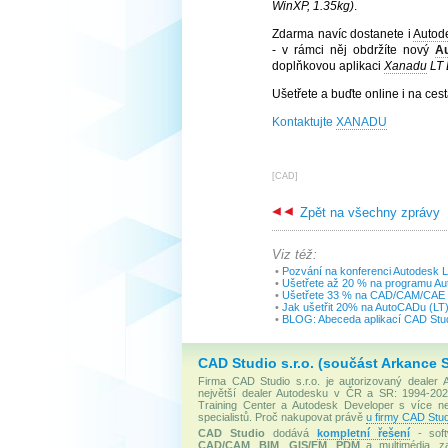
WinXP, 1.35kg)
.
Zdarma navíc dostanete i
Autod
- v rámci něj obdržíte nový
A
doplňkovou aplikaci
Xanadu
LT 
Ušetřete a buďte online i na ce
Kontaktujte
XANADU
[
CAD
]
Zpět na všechny zprávy
Viz též:
•
Pozvání na konferenci Autodesk 
•
Ušetřete až 20 % na programu Aut
•
Ušetřete 33 % na CAD/CAM/CAE a
•
Jak ušetřit 20% na AutoCADu (LT)
•
BLOG: Abeceda aplikací CAD Stud
CAD Studio s.r.o. (součást Arkance 
Firma CAD Studio s.r.o. je autorizovaný dealer
největší dealer Autodesku v ČR a SR: 1994-2020
Training Center a Autodesk Developer s více 
specialistů. Proč nakupovat právě
u firmy CAD Stud
CAD Studio
dodává
kompletní řešení
- soft
CAD/CAM
,
BIM
,
GIS/FM
,
PDM
a multimédia, za