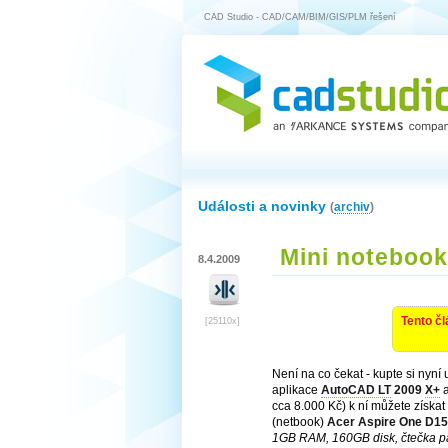
CAD Studio - CAD/CAM/BIM/GIS/PLM řešení
Události a novinky
(
archiv
)
Mini notebook
8.4.2009
Tento čl
[25110x]
Není na co čekat - kupte si nyní
aplikace
AutoCAD LT
2009
X+
a
cca 8.000 Kč) k ní můžete získat
(netbook)
Acer Aspire One D1
1GB RAM, 160GB disk, čtečka pa