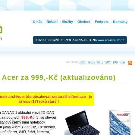
O nás
Řešení
Služby
Obchod
Podpora
Kontakty
NOVOU FIREMNÍ PREZENTACI NAJDETE NA
www.arkance.world
Dle oboru:
CAD
•
MFG
•
AEC
•
MM
•
GIS
•
HW
 Acer za 999,-Kč (aktualizováno)
ánek archivu může obsahovat zastaralé informace - je
již více (17) roků starý !
 u
XANADU
aktuální verzi 2D
CAD
 za pouhých
999,-Kč
(tj. se slevou
 stylový černý mini notebook
50
(Intel Atom 1.66GHz, 10" displej,
měť.karet, WiFi, LAN, kamera,