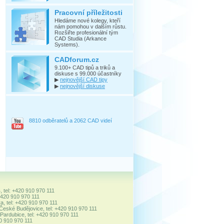
Pracovní příležitosti
Hledáme nové kolegy, kteří
nám pomohou v dalším růstu.
Rozšiřte profesionální tým
CAD Studia (Arkance
Systems).
CADforum.cz
9.100+ CAD tipů a triků a
diskuse s 99.000 účastníky
▶
nejnovější CAD tipy
▶
nejnovější diskuse
8810 odběratelů a 2062 CAD videí
, tel: +420 910 970 111
+420 910 970 111
a, tel: +420 910 970 111
 České Budějovice, tel: +420 910 970 111
ardubice, tel: +420 910 970 111
20 910 970 111