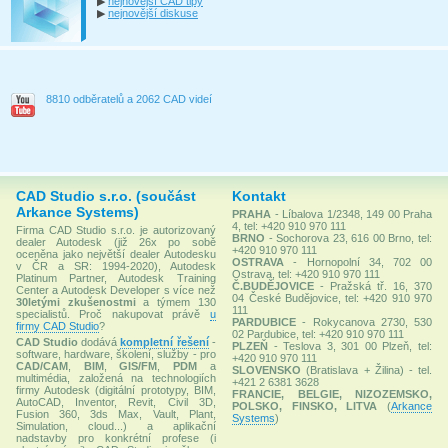
▶
nejnovější CAD tipy
▶
nejnovější diskuse
8810 odběratelů a 2062 CAD videí
CAD Studio s.r.o. (součást
Kontakt
Arkance Systems)
PRAHA
- Líbalova 1/2348, 149 00 Praha
4, tel: +420 910 970 111
Firma CAD Studio s.r.o. je autorizovaný
BRNO
- Sochorova 23, 616 00 Brno, tel:
dealer Autodesk (již 26x po sobě
+420 910 970 111
oceněna jako největší dealer Autodesku
OSTRAVA
- Hornopolní 34, 702 00
v ČR a SR: 1994-2020), Autodesk
Ostrava, tel: +420 910 970 111
Platinum Partner, Autodesk Training
Č.BUDĚJOVICE
- Pražská tř. 16, 370
Center a Autodesk Developer s více než
04 České Budějovice, tel: +420 910 970
30letými zkušenostmi
a týmem 130
111
specialistů. Proč nakupovat právě
u
PARDUBICE
- Rokycanova 2730, 530
firmy CAD Studio
?
02 Pardubice, tel: +420 910 970 111
CAD Studio
dodává
kompletní řešení
-
PLZEŇ
- Teslova 3, 301 00 Plzeň, tel:
software, hardware, školení, služby - pro
+420 910 970 111
CAD/CAM
,
BIM
,
GIS/FM
,
PDM
a
SLOVENSKO
(Bratislava + Žilina) - tel.
multimédia, založená na technologiích
+421 2 6381 3628
firmy Autodesk (digitální prototypy, BIM,
FRANCIE, BELGIE, NIZOZEMSKO,
AutoCAD, Inventor, Revit, Civil 3D,
POLSKO, FINSKO, LITVA
(
Arkance
Fusion 360, 3ds Max, Vault, Plant,
Systems
)
Simulation, cloud...) a aplikační
nadstavby pro konkrétní profese (i