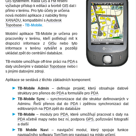
GIS
systémem. Řada
GIS
a
FM
řešení
vyžaduje přístup k editaci a tvorbě
GIS
dat i
přímo v terénu. Pro tyto účely je určena
nová mobilní aplikace z nabídky firmy
XANADU
, kompatibilní s
Autodesk
Topobase
-
TB-Mobile
.
Mobilní aplikace TB-Mobile je určena pro
pracovníky v terénu, kteří potřebují mít k
dispozici informace z
GIS
u nebo tyto
informace v terénu vytvářet a později
ukládat zpět do centrální databáze.
TB-mobile umožňuje off-line práci na
PDA
s
daty uloženými v databázi
Topobase
nebo i
s jinými datovými zdroji.
Aplikace se sestává z těchto základních komponent:
TB-Mobile Admin
– definuje projekt, který obsahuje datové
struktury pro přenos do
PDA
a formuláře pro
PDA
TB-Mobile Sync
– synchronizace dat dle struktur definovaných v
Adminu. Řeší přenos dat do
PDA
i zpětnou synchronizaci dat
editovaných na
PDA
zpět do databáze
TB-Mobile
– moduly pro
PDA
, které umožňují pracovat s daty na
PDA
včetně mapy nebo bez ní, podpora
GPS
, pořizování fotografií
a další
TB Mobile Navi
– navigační modul, který spojuje funkce
navigačního softwaru TomTom pro navigaci na místo určení.