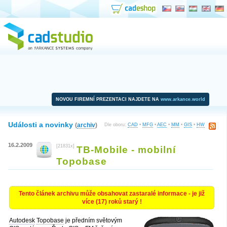
NOVOU FIREMNÍ PREZENTACI NAJDETE NA
www.arkance.world
Události a novinky
(
archiv
)
Dle oboru:
CAD
•
MFG
•
AEC
•
MM
•
GIS
•
HW
16.2.2009
[21831x]
TB-Mobile - mobilní
Topobase
Tento článek archivu může obsahovat zastaralé informace - je již
více (17) roků starý !
Autodesk
Topobase
je předním světovým