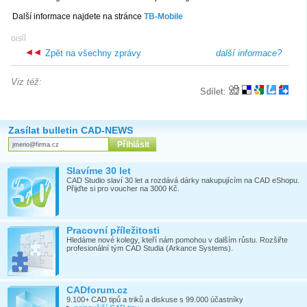
Další informace najdete na stránce
TB-Mobile
[
]
GIS
Zpět na všechny zprávy
další informace?
Viz též:
Sdílet:
Zasílat bulletin CAD-NEWS
Slavíme 30 let
CAD Studio slaví 30 let a rozdává dárky nakupujícím na CAD eShopu.
Přijďte si pro voucher na 3000 Kč.
Pracovní příležitosti
Hledáme nové kolegy, kteří nám pomohou v dalším růstu. Rozšiřte
profesionální tým CAD Studia (Arkance Systems).
CADforum.cz
9.100+ CAD tipů a triků a diskuse s 99.000 účastníky