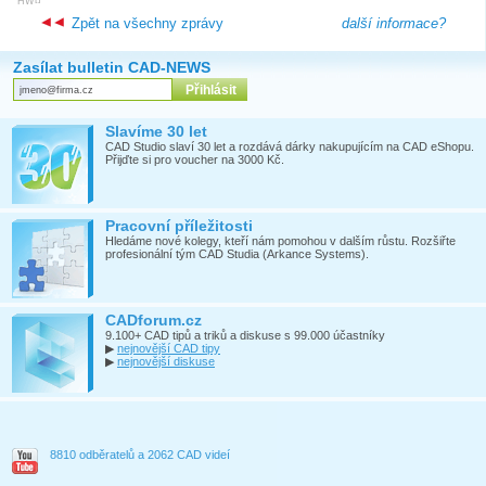
HW
Zpět na všechny zprávy
další informace?
Zasílat bulletin CAD-NEWS
Slavíme 30 let
CAD Studio slaví 30 let a rozdává dárky nakupujícím na CAD eShopu.
Přijďte si pro voucher na 3000 Kč.
Pracovní příležitosti
Hledáme nové kolegy, kteří nám pomohou v dalším růstu. Rozšiřte
profesionální tým CAD Studia (Arkance Systems).
CADforum.cz
9.100+ CAD tipů a triků a diskuse s 99.000 účastníky
▶
nejnovější CAD tipy
▶
nejnovější diskuse
8810 odběratelů a 2062 CAD videí