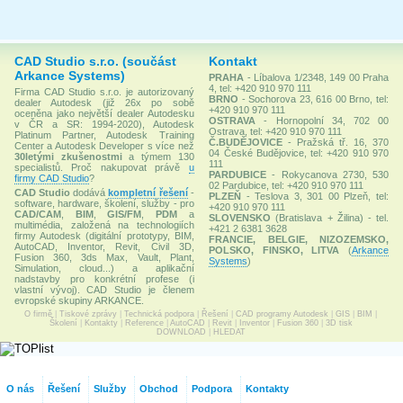
CAD Studio s.r.o. (součást
Kontakt
Arkance Systems)
PRAHA
- Líbalova 1/2348, 149 00 Praha
4, tel: +420 910 970 111
Firma CAD Studio s.r.o. je autorizovaný
BRNO
- Sochorova 23, 616 00 Brno, tel:
dealer Autodesk (již 26x po sobě
+420 910 970 111
oceněna jako největší dealer Autodesku
OSTRAVA
- Hornopolní 34, 702 00
v ČR a SR: 1994-2020), Autodesk
Ostrava, tel: +420 910 970 111
Platinum Partner, Autodesk Training
Č.BUDĚJOVICE
- Pražská tř. 16, 370
Center a Autodesk Developer s více než
04 České Budějovice, tel: +420 910 970
30letými zkušenostmi
a týmem 130
111
specialistů. Proč nakupovat právě
u
PARDUBICE
- Rokycanova 2730, 530
firmy CAD Studio
?
02 Pardubice, tel: +420 910 970 111
CAD Studio
dodává
kompletní řešení
-
PLZEŇ
- Teslova 3, 301 00 Plzeň, tel:
software, hardware, školení, služby - pro
+420 910 970 111
CAD/CAM
,
BIM
,
GIS/FM
,
PDM
a
SLOVENSKO
(Bratislava + Žilina) - tel.
multimédia, založená na technologiích
+421 2 6381 3628
firmy Autodesk (digitální prototypy, BIM,
FRANCIE, BELGIE, NIZOZEMSKO,
AutoCAD, Inventor, Revit, Civil 3D,
POLSKO, FINSKO, LITVA
(
Arkance
Fusion 360, 3ds Max, Vault, Plant,
Systems
)
Simulation, cloud...) a aplikační
nadstavby pro konkrétní profese (i
vlastní vývoj). CAD Studio je členem
evropské skupiny ARKANCE.
O firmě
|
Tiskové zprávy
|
Technická podpora
|
Řešení
|
CAD programy Autodesk
|
GIS
|
BIM
|
Školení
|
Kontakty
|
Reference
|
AutoCAD
|
Revit
|
Inventor
|
Fusion 360
|
3D tisk
DOWNLOAD
|
HLEDAT
O nás
Řešení
Služby
Obchod
Podpora
Kontakty