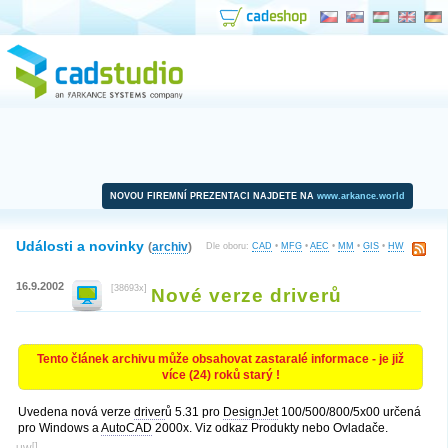
NOVOU FIREMNÍ PREZENTACI NAJDETE NA
www.arkance.world
Události a novinky
(
archiv
)
Dle oboru:
CAD
•
MFG
•
AEC
•
MM
•
GIS
•
HW
16.9.2002
[38693x]
Nové verze driverů
Tento článek archivu může obsahovat zastaralé informace - je již
více (24) roků starý !
Uvedena nová verze
driver
ů 5.31 pro
DesignJet
100/500/800/5x00 určená
pro Windows a
AutoCAD
2000x. Viz odkaz Produkty nebo Ovladače.
[
]