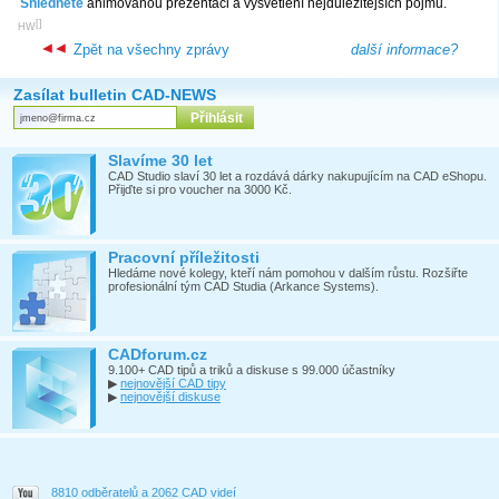
Shlédněte
animovanou prezentaci a vysvětlení nejdůležitějších pojmů.
[
]
HW
Zpět na všechny zprávy
další informace?
Zasílat bulletin CAD-NEWS
Slavíme 30 let
CAD Studio slaví 30 let a rozdává dárky nakupujícím na CAD eShopu.
Přijďte si pro voucher na 3000 Kč.
Pracovní příležitosti
Hledáme nové kolegy, kteří nám pomohou v dalším růstu. Rozšiřte
profesionální tým CAD Studia (Arkance Systems).
CADforum.cz
9.100+ CAD tipů a triků a diskuse s 99.000 účastníky
▶
nejnovější CAD tipy
▶
nejnovější diskuse
8810 odběratelů a 2062 CAD videí