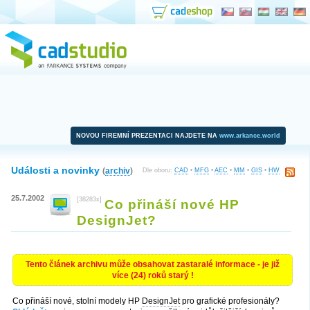
NOVOU FIREMNÍ PREZENTACI NAJDETE NA
www.arkance.world
Události a novinky
(
archiv
)
Dle oboru:
CAD
•
MFG
•
AEC
•
MM
•
GIS
•
HW
25.7.2002
[38283x]
Co přináší nové HP
DesignJet?
Tento článek archivu může obsahovat zastaralé informace - je již
více (24) roků starý !
Co přináší nové, stolní modely HP
DesignJet
pro grafické profesionály?