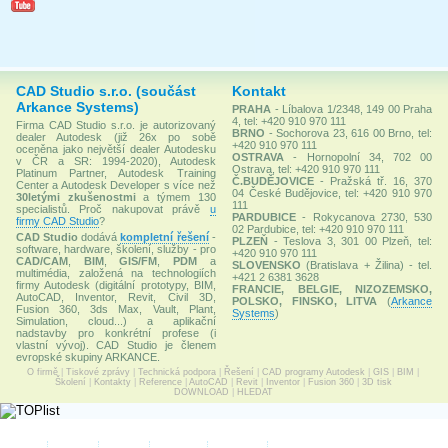
CAD Studio s.r.o. (součást
Kontakt
Arkance Systems)
PRAHA
- Líbalova 1/2348, 149 00 Praha
4, tel: +420 910 970 111
Firma CAD Studio s.r.o. je autorizovaný
BRNO
- Sochorova 23, 616 00 Brno, tel:
dealer Autodesk (již 26x po sobě
+420 910 970 111
oceněna jako největší dealer Autodesku
OSTRAVA
- Hornopolní 34, 702 00
v ČR a SR: 1994-2020), Autodesk
Ostrava, tel: +420 910 970 111
Platinum Partner, Autodesk Training
Č.BUDĚJOVICE
- Pražská tř. 16, 370
Center a Autodesk Developer s více než
04 České Budějovice, tel: +420 910 970
30letými zkušenostmi
a týmem 130
111
specialistů. Proč nakupovat právě
u
PARDUBICE
- Rokycanova 2730, 530
firmy CAD Studio
?
02 Pardubice, tel: +420 910 970 111
CAD Studio
dodává
kompletní řešení
-
PLZEŇ
- Teslova 3, 301 00 Plzeň, tel:
software, hardware, školení, služby - pro
+420 910 970 111
CAD/CAM
,
BIM
,
GIS/FM
,
PDM
a
SLOVENSKO
(Bratislava + Žilina) - tel.
multimédia, založená na technologiích
+421 2 6381 3628
firmy Autodesk (digitální prototypy, BIM,
FRANCIE, BELGIE, NIZOZEMSKO,
AutoCAD, Inventor, Revit, Civil 3D,
POLSKO, FINSKO, LITVA
(
Arkance
Fusion 360, 3ds Max, Vault, Plant,
Systems
)
Simulation, cloud...) a aplikační
nadstavby pro konkrétní profese (i
vlastní vývoj). CAD Studio je členem
evropské skupiny ARKANCE.
O firmě
|
Tiskové zprávy
|
Technická podpora
|
Řešení
|
CAD programy Autodesk
|
GIS
|
BIM
|
Školení
|
Kontakty
|
Reference
|
AutoCAD
|
Revit
|
Inventor
|
Fusion 360
|
3D tisk
DOWNLOAD
|
HLEDAT