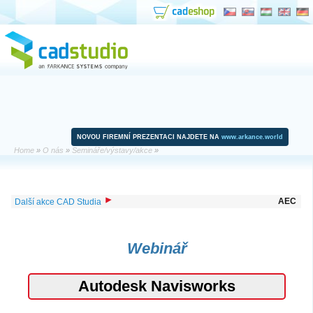
NOVOU FIREMNÍ PREZENTACI NAJDETE NA
www.arkance.world
Home
»
O nás
»
Semináře/výstavy/akce
»
AEC
Další akce CAD Studia
Webinář
Autodesk Navisworks