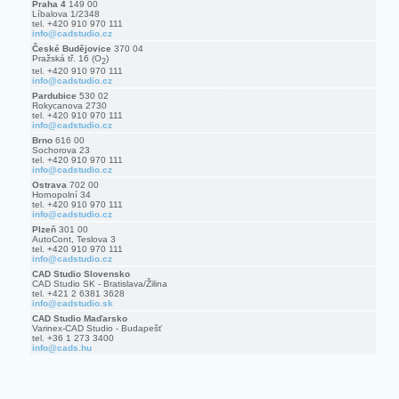
Praha 4
149 00
Líbalova 1/2348
tel. +420 910 970 111
info@cadstudio.cz
České Budějovice
370 04
Pražská tř. 16 (O
)
2
tel. +420 910 970 111
info@cadstudio.cz
Pardubice
530 02
Rokycanova 2730
tel. +420 910 970 111
info@cadstudio.cz
Brno
616 00
Sochorova 23
tel. +420 910 970 111
info@cadstudio.cz
Ostrava
702 00
Hornopolní 34
tel. +420 910 970 111
info@cadstudio.cz
Plzeň
301 00
AutoCont, Teslova 3
tel. +420 910 970 111
info@cadstudio.cz
CAD Studio Slovensko
CAD Studio SK - Bratislava/Žilina
tel. +421 2 6381 3628
info@cadstudio.sk
CAD Studio Maďarsko
Varinex-CAD Studio - Budapešť
tel. +36 1 273 3400
info@cads.hu