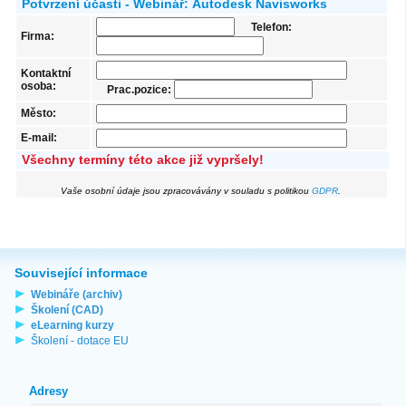
Potvrzení účasti - Webinář: Autodesk Navisworks
Telefon:
Firma:
Kontaktní
osoba:
Prac.pozice:
Město:
E-mail:
Všechny termíny této akce již vypršely!
Vaše osobní údaje jsou zpracovávány v souladu s politikou
GDPR
.
Související informace
Webináře (archiv)
Školení (CAD)
eLearning kurzy
Školení - dotace EU
Adresy