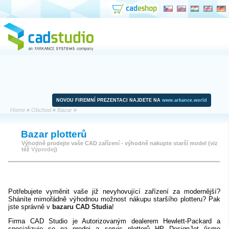
NOVOU FIREMNÍ PREZENTACI NAJDETE NA
www.arkance.world
Home
»
Obchod
»
Bazar
»
Bazar plotterů
Výhodně prodejte vaše CAD zařízení - výhodně nakupte starší model (viz
též
Výprodej
)
Potřebujete vyměnit vaše již nevyhovující zařízení za modernější?
Sháníte mimořádně výhodnou možnost nákupu staršího plotteru? Pak
jste správně v
bazaru CAD Studia
!
Firma CAD Studio je Autorizovaným dealerem Hewlett-Packard a
specializuje se na prodej a servis plotterů HP DesignJet (jsme