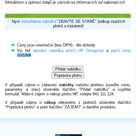
Aktuálnost a úplnost údajů je závislá na informacích od nabízejících
Nyní
mimořádná nabídka
"ZBAVTE SE STARÉ" (odkup starších
plotrů a tiskáren)!
Ceny jsou orientační (bez DPH) - dle dohody
Viz též
aktuální nabídka plotrů HP DesignJet
a
jejich ceny
V případě zájmu o zařazení
nabídky
vašeho plotteru (uveďte cenu,
parametry a stav)
stiskněte tlačítko "Přidat nabídku" a vyplňte
formulář. Máte-li zájem o nákup plotru HP, volejte 841 111 124.
V případě zájmu o
nákup
některého z plotterů stiskněte tlačítko
"Poptávka plotru" a poté tlačítko "ZÁJEM?" u daného produktu.