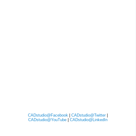
CADstudio@Facebook
|
CADstudio@Twitter
|
CADstudio@YouTube
|
CADstudio@LinkedIn