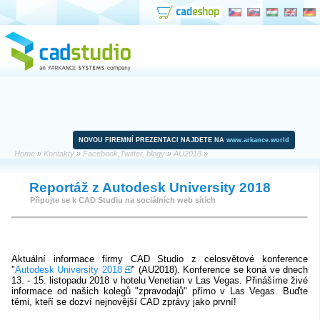
NOVOU FIREMNÍ PREZENTACI NAJDETE NA
www.arkance.world
Home
»
Kontakty
»
Facebook,Twitter, blogy
»
AU2018
»
Reportáž z Autodesk University 2018
Připojte se k CAD Studiu na sociálních web sítích
Aktuální informace firmy CAD Studio z celosvětové konference
"
Autodesk University 2018
" (AU2018). Konference se koná ve dnech
13. - 15. listopadu 2018 v hotelu Venetian v Las Vegas. Přinášíme živé
informace od našich kolegů "zpravodajů" přímo v Las Vegas. Buďte
těmi, kteří se dozví nejnovější CAD zprávy jako první!