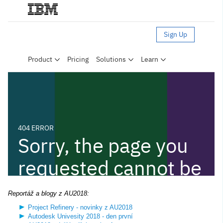
Reportáž a blogy z AU2018:
Project Refinery - novinky z AU2018
Autodesk Univesity 2018 - den první