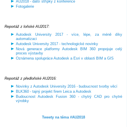
AU2018 - další střípky z konference
Fotogalerie
Reportáž z loňské AU2017:
Autodesk University 2017 - více, lépe, za méně díky
automatizaci
Autodesk University 2017 - technologické novinky
Nová generace platformy Autodesk BIM 360 propojuje celý
proces výstavby
Oznámena spolupráce Autodesk a Esri v oblasti BIM a GIS
Reportáž z předloňské AU2016:
Novinky z Autodesk University 2016 - budoucnost tvorby věcí
BLK360 - tajný projekt firem Leica a Autodesk
Budoucnost Autodesk Fusion 360 - chytrý CAD pro chytré
výrobky
Tweety na téma #AU2018