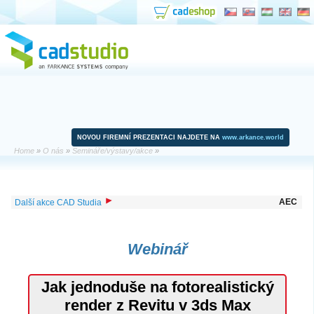
NOVOU FIREMNÍ PREZENTACI NAJDETE NA
www.arkance.world
Home
»
O nás
»
Semináře/výstavy/akce
»
AEC
Další akce CAD Studia
Webinář
Jak jednoduše na fotorealistický
render z Revitu v 3ds Max