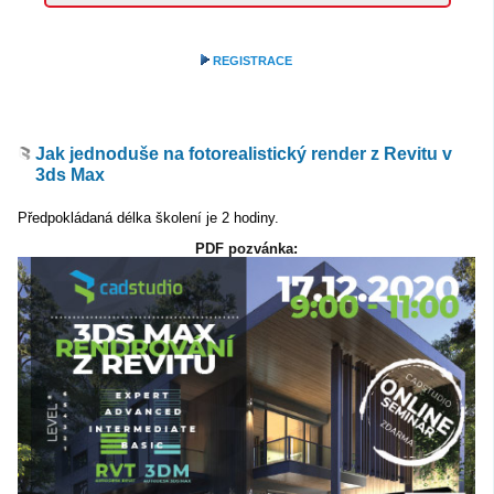
REGISTRACE
Jak jednoduše na fotorealistický render z Revitu v
3ds Max
Předpokládaná délka školení je 2 hodiny.
PDF pozvánka: