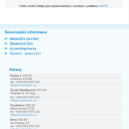
Vaše osobní údaje jsou zpracovávány v souladu s politikou
GDPR
.
Související informace
Webináře (archiv)
Školení (CAD)
eLearning kurzy
Školení - dotace EU
Adresy
Praha 4
149 00
Líbalova 1/2348
tel. +420 910 970 111
info@cadstudio.cz
České Budějovice
370 04
Pražská tř. 16 (O
)
2
tel. +420 910 970 111
info@cadstudio.cz
Pardubice
530 02
Rokycanova 2730
tel. +420 910 970 111
info@cadstudio.cz
Brno
616 00
Sochorova 23
tel. +420 910 970 111