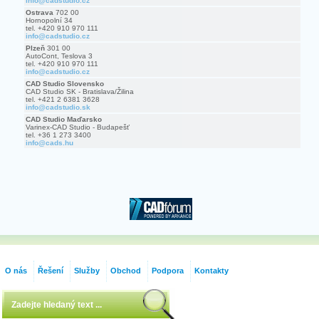
info@cadstudio.cz
Ostrava
702 00
Hornopolní 34
tel. +420 910 970 111
info@cadstudio.cz
Plzeň
301 00
AutoCont, Teslova 3
tel. +420 910 970 111
info@cadstudio.cz
CAD Studio Slovensko
CAD Studio SK - Bratislava/Žilina
tel. +421 2 6381 3628
info@cadstudio.sk
CAD Studio Maďarsko
Varinex-CAD Studio - Budapešť
tel. +36 1 273 3400
info@cads.hu
O nás
Řešení
Služby
Obchod
Podpora
Kontakty