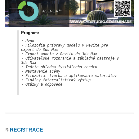
Program:
• Úvod

• Filozofia prípravy modelu v Revite pre 
export do 3ds Max

• Export modelu z Revitu do 3ds Max

• Užívateľské rozhranie a základné nástroje v 
3ds Max

• Teória ohľadom fyzikálneho rendru

• Nastavenie scény

• Filozofia, tvorba a aplikovanie materiálov

• Finálny fotorealistický výstup

• Otázky a odpovede

REGISTRACE