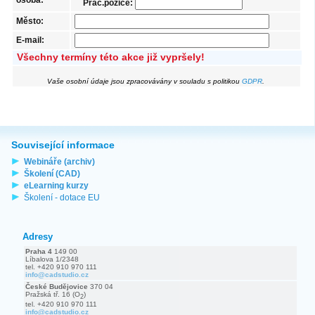
Prac.pozice:
Město:
E-mail:
Všechny termíny této akce již vypršely!
Vaše osobní údaje jsou zpracovávány v souladu s politikou
GDPR
.
Související informace
Webináře (archiv)
Školení (CAD)
eLearning kurzy
Školení - dotace EU
Adresy
Praha 4
149 00
Líbalova 1/2348
tel. +420 910 970 111
info@cadstudio.cz
České Budějovice
370 04
Pražská tř. 16 (O
)
2
tel. +420 910 970 111
info@cadstudio.cz