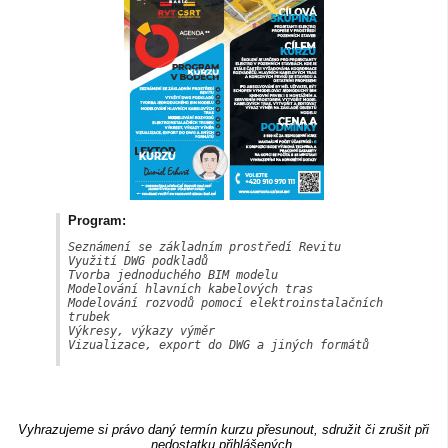
Program:
Seznámení se základním prostředí Revitu

Využití DWG podkladů

Tvorba jednoduchého BIM modelu

Modelování hlavních kabelových tras

Modelování rozvodů pomocí elektroinstalačních 
trubek

Výkresy, výkazy výměr

Vizualizace, export do DWG a jiných formátů

Vyhrazujeme si právo daný termín kurzu přesunout, sdružit či zrušit při
nedostatku přihlášených.