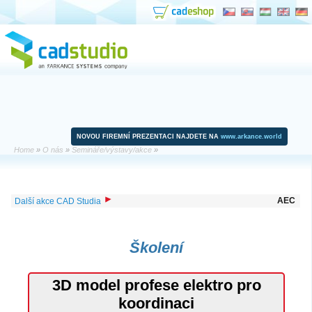
NOVOU FIREMNÍ PREZENTACI NAJDETE NA
www.arkance.world
Home
»
O nás
»
Semináře/výstavy/akce
»
AEC
Další akce CAD Studia
Školení
3D model profese elektro pro
koordinaci