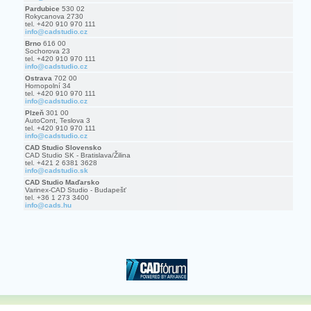
Pardubice
530 02
Rokycanova 2730
tel. +420 910 970 111
info@cadstudio.cz
Brno
616 00
Sochorova 23
tel. +420 910 970 111
info@cadstudio.cz
Ostrava
702 00
Hornopolní 34
tel. +420 910 970 111
info@cadstudio.cz
Plzeň
301 00
AutoCont, Teslova 3
tel. +420 910 970 111
info@cadstudio.cz
CAD Studio Slovensko
CAD Studio SK - Bratislava/Žilina
tel. +421 2 6381 3628
info@cadstudio.sk
CAD Studio Maďarsko
Varinex-CAD Studio - Budapešť
tel. +36 1 273 3400
info@cads.hu