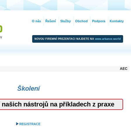
O nás
Řešení
Služby
Obchod
Podpora
Kontakty
NOVOU FIREMNÍ PREZENTACI NAJDETE NA
www.arkance.world
AEC
Školení
tí našich nástrojů na příkladech z praxe
REGISTRACE