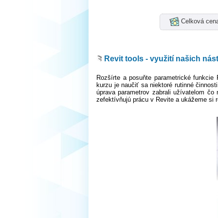
Celková cen
Revit tools - využití našich nás
Rozšírte a posuňte parametrické funkcie 
kurzu je naučiť sa niektoré rutinné činno
úprava parametrov zabrali užívatelom čo 
zefektívňujú prácu v Revite a ukážeme si r