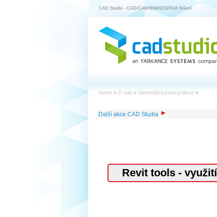
CAD Studio - CAD/CAM/BIM/GIS/PLM řešení
Home
»
O nás
»
Semináře/výstavy/akce
»
Další akce CAD Studia
Revit tools - využi