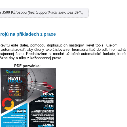
a
3500 Kč
/osobu
(bez SupportPack slev; bez DPH)
trojů na příkladech z praxe
Revitu ešte ďalej, pomocou doplňujúcich nástrojov Revit tools. Cielom
sti automatizovať, aby úkony ako číslovanie, hromadná tlač do pdf, hromadná
najmenej času. Predstavíme si mnohé užitočné automatické funkcie, ktoré
ôzne tipy a triky z každodennej praxe.
PDF pozvánka: