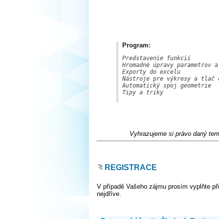
Program:
Predstavenie funkcií

Hromadné úpravy parametrov a 
Exporty do excelu

Nástroje pre výkresy a tlač d
Automatický spoj geometrie

Tipy a triky

Vyhrazujeme si právo daný termí
REGISTRACE
V případě Vašeho zájmu prosím vyplňte při
nejdříve.