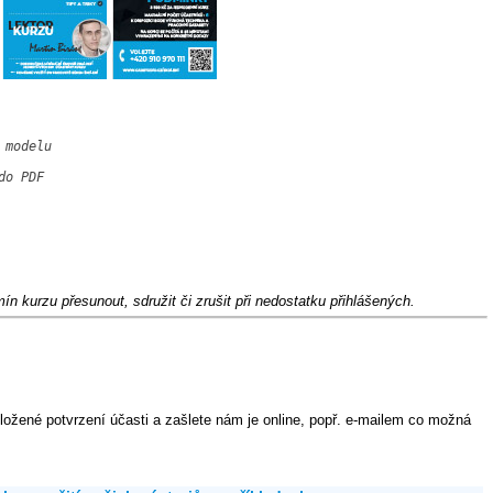
modelu

o PDF

n kurzu přesunout, sdružit či zrušit při nedostatku přihlášených.
ložené potvrzení účasti a zašlete nám je online, popř. e-mailem co možná