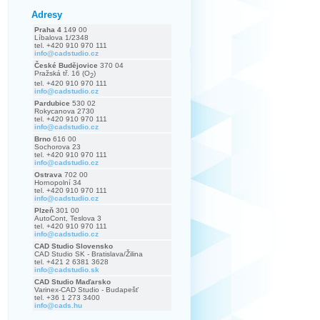
Adresy
Praha 4
149 00
Líbalova 1/2348
tel. +420 910 970 111
info@cadstudio.cz
České Budějovice
370 04
Pražská tř. 16 (O
)
2
tel. +420 910 970 111
info@cadstudio.cz
Pardubice
530 02
Rokycanova 2730
tel. +420 910 970 111
info@cadstudio.cz
Brno
616 00
Sochorova 23
tel. +420 910 970 111
info@cadstudio.cz
Ostrava
702 00
Hornopolní 34
tel. +420 910 970 111
info@cadstudio.cz
Plzeň
301 00
AutoCont, Teslova 3
tel. +420 910 970 111
info@cadstudio.cz
CAD Studio Slovensko
CAD Studio SK - Bratislava/Žilina
tel. +421 2 6381 3628
info@cadstudio.sk
CAD Studio Maďarsko
Varinex-CAD Studio - Budapešť
tel. +36 1 273 3400
info@cads.hu