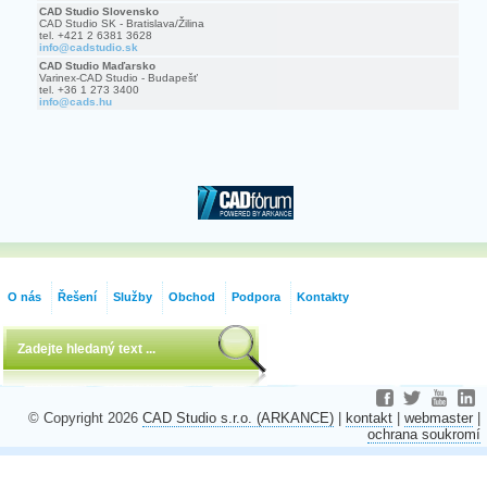
CAD Studio Slovensko
CAD Studio SK - Bratislava/Žilina
tel. +421 2 6381 3628
info@cadstudio.sk
CAD Studio Maďarsko
Varinex-CAD Studio - Budapešť
tel. +36 1 273 3400
info@cads.hu
O nás
Řešení
Služby
Obchod
Podpora
Kontakty
© Copyright 2026
CAD Studio s.r.o. (ARKANCE)
|
kontakt
|
webmaster
|
ochrana soukromí