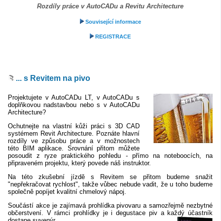
Rozdíly práce v AutoCADu a Revitu Architecture
Související informace
REGISTRACE
... s Revitem na pivo
Projektujete v AutoCADu LT, v AutoCADu s
doplňkovou nadstavbou nebo s v AutoCADu
Architecture?
Ochutnejte na vlastní kůži práci s 3D CAD
systémem Revit Architecture. Poznáte hlavní
rozdíly ve způsobu práce a v možnostech
této BIM aplikace. Srovnání přitom můžete
posoudit z ryze praktického pohledu - přímo na noteboocích, na
připraveném projektu, který povede náš instruktor.
Na této zkušební jízdě s Revitem se přitom budeme snažit
"nepřekračovat rychlost", takže vůbec nebude vadit, že u toho budeme
společně popíjet kvalitní chmelový nápoj.
Součástí akce je zajímavá prohlídka pivovaru a samozřejmě nezbytné
občerstvení. V rámci prohlídky je i degustace piv a každý účastník
dostane suvenýr.