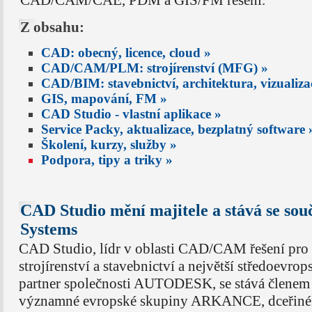
CAD/CAM/CAE, PDM a GIS/FM řešení.
Z obsahu:
CAD: obecný, licence, cloud »
CAD/CAM/PLM: strojírenství (MFG) »
CAD/BIM: stavebnictví, architektura, vizualiz
GIS, mapování, FM »
CAD Studio - vlastní aplikace »
Service Packy, aktualizace, bezplatný software 
Školení, kurzy, služby »
Podpora, tipy a triky »
CAD Studio mění majitele a stává se sou
Systems
CAD Studio, lídr v oblasti CAD/CAM řešení pro
strojírenství a stavebnictví a největší středoevrop
partner společnosti AUTODESK, se stává členem
významné evropské skupiny ARKANCE, dceřiné