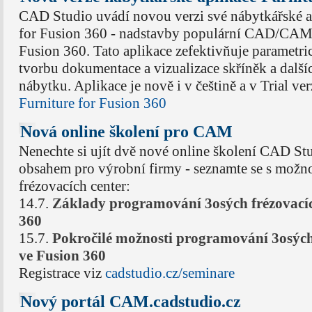
CAD Studio uvádí novou verzi své nábytkářské a
for Fusion 360 - nadstavby populární CAD/CAM
Fusion 360. Tato aplikace zefektivňuje parametri
tvorbu dokumentace a vizualizace skříněk a dalš
nábytku. Aplikace je nově i v češtině a v Trial ver
Furniture for Fusion 360
Nová online školení pro CAM
Nenechte si ujít dvě nové online školení CAD St
obsahem pro výrobní firmy - seznamte se s mož
frézovacích center:
14.7.
Základy programování 3osých frézovacíc
360
15.7.
Pokročilé možnosti programování 3osých 
ve Fusion 360
Registrace viz
cadstudio.cz/seminare
Nový portál CAM.cadstudio.cz