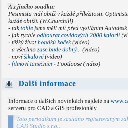
A z jiného soudku:
Pesimista vidí obtíž v každé příležitosti. Optimista
každé obtíži. (W.Churchill)
- tak
tohle
jsme měli mít před vysíláním Autodesk 
- jak rychle
odbourat covidových 2000 kalorií
(vi
- těžký život
honáků koček
(video)
- a všechno
zase bude dobrý
... (video)
- noví
šikulové
(video)
-
filmoví tanečníci
- Footloose (video)
Další informace
Informace o dalších novinkách najdete na
www.ca
serveru pro CAD a GIS profesionály
Toto periodikum je zasíláno registrovaným zá
CAD Studio s.r.o.,