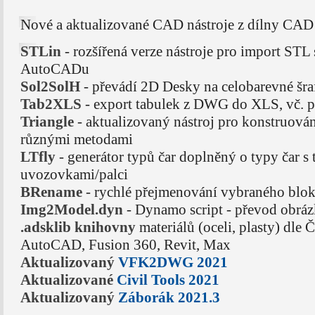
Nové a aktualizované CAD nástroje z dílny CAD
STLin
- rozšířená verze nástroje pro import STL
AutoCADu
Sol2SolH
- převádí 2D Desky na celobarevné š
Tab2XLS
- export tabulek z DWG do XLS, vč. 
Triangle
- aktualizovaný nástroj pro konstruován
různými metodami
LTfly
- generátor typů čar doplněný o typy čar s 
uvozovkami/palci
BRename
- rychlé přejmenování vybraného blo
Img2Model.dyn
- Dynamo script - převod obrá
.adsklib knihovny
materiálů (oceli, plasty) dle 
AutoCAD, Fusion 360, Revit, Max
Aktualizovaný
VFK2DWG 2021
Aktualizované
Civil Tools 2021
Aktualizovaný
Záborák 2021.3