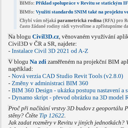
BIMfo:
Příklad spolupráce v Revitu se statickým 
BIMfo:
Využití standardu SNIM také na projektu v
Chybí vám nějaká
parametrická rodina
(RFA) pro Re
často žádané rodiny rádi vytvoříme a zpřístupníme d
Na blogu
Civil3D.cz
, věnovaném využívání apl
Civil3D v ČR a SR, najdete:
-
Instalace Civil 3D 2021 od A-Z
V blogu
Na zdi
zaměřeném na projekční BIM apli
například:
-
Nová verzia CAD Studio Revit Tools (v2.8.0)
-
Změny v administraci BIM 360
-
BIM 360 Design - ukázka postupu nastavení a 
-
Dynamo skript - převod obrázku na 3D model 
Proč při načítání vrstvy 3D budov z geoportálu P
stěny? Čtěte
Tip 12622
.
Jak zadat rozměry v Revitu v jiných jednotkách? 