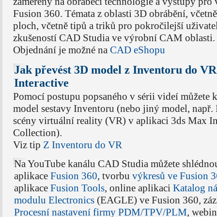
zaměřený na obráběcí technologie a výstupy pro 
Fusion 360. Témata z oblasti 3D obrábění, včetně
ploch, včetně tipů a triků pro pokročilejší uživate
zkušeností CAD Studia ve výrobní CAM oblasti.
Objednání je možné na
CAD eShopu
Jak převést 3D model z Inventoru do V
Interactive
Pomocí postupu popsaného v sérii videí můžete 
model sestavy Inventoru (nebo jiný model, např. 
scény virtuální reality (VR) v aplikaci 3ds Max In
Collection).
Viz tip
Z Inventoru do VR
Na YouTube kanálu CAD Studia můžete shlédnou
aplikace
Fusion 360
, tvorbu
výkresů ve Fusion 
aplikace
Fusion Tools
, online aplikaci
Katalog ná
modulu Electronics
(EAGLE) ve Fusion 360, zá
Procesní nastavení firmy PDM/TPV/PLM
, webi