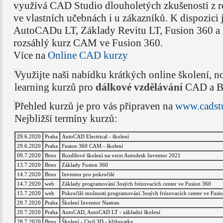
využívá CAD Studio dlouholetých zkušeností z r
ve vlastních učebnách i u zákazníků. K dispozici
AutoCADu LT, Základy Revitu LT, Fusion 360 a
rozsáhlý kurz CAM ve Fusion 360.
Více na
Online CAD kurzy
Využijte naši nabídku krátkých online školení, n
learning kurzů pro
dálkové vzdělávání
CAD a BI
Přehled kurzů je pro vás připraven na
www.cadstu
Nejbližší termíny kurzů:
29.6.2020
Praha
AutoCAD Electrical - školení
29.6.2020
Praha
Fusion 360 CAM - školení
09.7.2020
Brno
Rozdílové školení na verzi Autodesk Inventor 2021
13.7.2020
Brno
Základy Fusion 360
14.7.2020
Brno
Inventor pro pokročilé
14.7.2020
web
Základy programování 3osých frézovacích center ve Fusion 360
15.7.2020
web
Pokročilé možnosti programování 3osých frézovacích center ve Fusi
20.7.2020
Praha
Školení Inventor Nastran
20.7.2020
Praha
AutoCAD, AutoCAD LT - základní školení
28.7.2020
Brno
Školení - Civil 3D - křižovatky