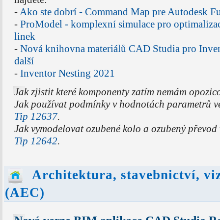
-
Ako ste dobrí - Command Map pre Autodesk F
-
ProModel - komplexní simulace pro optimaliza
linek
-
Nová knihovna materiálů CAD Studia pro Inven
další
-
Inventor Nesting 2021
Jak zjistit které komponenty zatím nemám opozi
Jak používat podmínky v hodnotách parametrů v
Tip 12637
.
Jak vymodelovat ozubené kolo a ozubený převod 
Tip 12642
.
Architektura, stavebnictví, vi
(AEC)