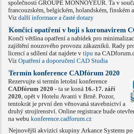
společnosti GROUPE MONNOYEUR. Ta v součas
francouzském, belgickém, holandském, finském a
Viz
další informace a časté dotazy
Končící opatření v boji s koronavirem
Končí většina opatření a nabídek pro minimaliza
zajištění nouzového provozu zákazníků. Rady pro
licencí a sdílení dat najdete v
tipu
na CADforum.c
Viz
Opatření a doporučení CAD Studia
Termín konference CADfórum 2020
Rezervujte si termín letošní konference
CADfórum 2020
- ta se koná
16.-17. září
2020
, opět v Hotelu Avanti v Brně. Pozor,
tentokrát je první den věnovaná stavebnictví a
druhý strojírenství. Online registrace bude otevř
na webu
konference.cadforum.cz
Nejnovější akvizící skupiny Arkance Systems po