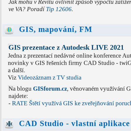
Jak mohu v Revitu ovlivnit způsob výpočtu zatíže
ve VA? Poradí
Tip 12606
.
GIS, mapování, FM
GIS prezentace z Autodesk LIVE 2021
Jedna z prezentací nedávné online konference A
novinky v GIS řešeních firmy CAD Studio - twiG
a další.
Viz
Videozáznam z TV studia
Na blogu
GISforum.cz
, věnovaném využívání G
najdete:
-
RATE Štětí využívá GIS ke zveřejňování poruc
CAD Studio - vlastní aplikace