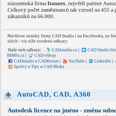
nizozemská firma
Itannex
, největší partner Aut
Celkový počet zaměstnanců tak vzrostl na 455 a
zákazníků na 66.000.
Navštivte stránky firmy CAD Studio i na Facebooku, na Yo
sítích - viz níže uvedené odkazy:
Naše web odkazy:
CADstudio.cz
|
CAD Studio bl
BIMfo.cz
|
CAD eShop
CADstudio
a
CADforum
|
YouTube
|
LinkedIn
|
Zprávy
a
Tipy
a
CAD Bloky
AutoCAD, CAD, A360
Autodesk licence na jméno - změna subsc