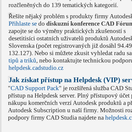
rozčleněných do 139 tematických kategorií.
Řešíte nějaký problém s produkty firmy Autodes
Přihlaste se
do
diskuzní konference CAD Fóru
zapojte se do výměny praktických zkušeností s
desetitisíci ostatních uživatelů produktů Autodes
Slovenska (počet registrovaných již dosáhl 94.49
132.127). Nebo si můžete zkusit vyhledat radu s
tipů a triků
, nebo kontaktujte technickou podpor
helpdesk.cadstudio.cz
Jak získat přístup na Helpdesk (VIP) se
"
CAD Support Pack
" je rozšířená služba CAD Stu
přístup na Helpdesk server. Plný přístupový účet
nákupu komerčních verzí Autodesk produktů a př
Autodesk Subscription u naší firmy. Možnosti roz
podpory firmy CAD Studia najdete na
helpdesk.c