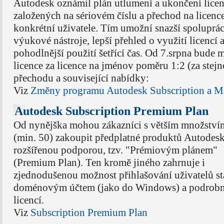
Autodesk oznámil plán utlumení a ukončení licen
založených na sériovém číslu a přechod na licenc
konkrétní uživatele. Tím umožní snazší spolupráci
výukové nástroje, lepší přehled o využití licencí 
pohodlnější použití šetřící čas. Od 7.srpna bude
licence za licence na jménov poměru 1:2 (za stejn
přechodu a související nabídky:
Viz
Změny programu Autodesk Subscription a M
Autodesk Subscription Premium Plan
Od nynějška mohou zákazníci s větším množstvím
(min. 50) zakoupit předplatné produktů Autodesk
rozšířenou podporou, tzv. "Prémiovým plánem"
(Premium Plan). Ten kromě jiného zahrnuje i
zjednodušenou možnost přihlašování uživatelů s
doménovým účtem (jako do Windows) a podrobné 
licencí.
Viz
Subscription Premium Plan