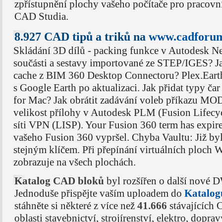
zpřístupnění plochy vašeho počítače pro pracov
CAD Studia.
8.927 CAD tipů a triků na
www.cadforum
Skládání 3D dílů - packing funkce v Autodesk Ne
součásti a sestavy importované ze STEP/IGES? Jak
cache z BIM 360 Desktop Connectoru? Plex.Eart
s Google Earth po aktualizaci. Jak přidat typy č
for Mac? Jak obrátit zadávání voleb příkazu 
velikost přílohy v Autodesk PLM (Fusion Lifecycl
síti VPN (LISP). Your Fusion 360 term has expire
vašeho Fusion 360 vypršel. Chyba Vaultu: Již byl
stejným klíčem. Při přepínání virtuálních ploc
zobrazuje na všech plochách.
Katalog CAD bloků
byl rozšířen o další nové 
Jednoduše přispějte vaším uploadem do
Katalog
stáhněte si některé z více než
41.666
stávajících
oblasti stavebnictví, strojírenství, elektro, dopr