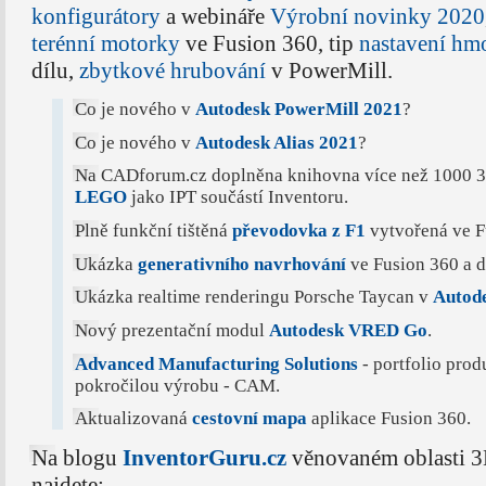
konfigurátory
a webináře
Výrobní novinky 2020
terénní motorky
ve Fusion 360, tip
nastavení hmo
dílu,
zbytkové hrubování
v PowerMill.
Co je nového v
Autodesk PowerMill 2021
?
Co je nového v
Autodesk Alias 2021
?
Na CADforum.cz doplněna knihovna více než 1000
LEGO
jako IPT součástí Inventoru.
Plně funkční tištěná
převodovka z F1
vytvořená ve F
Ukázka
generativního navrhování
ve Fusion 360 a d
Ukázka realtime renderingu Porsche Taycan v
Autod
Nový prezentační modul
Autodesk VRED Go
.
Advanced Manufacturing Solutions
- portfolio pro
pokročilou výrobu - CAM.
Aktualizovaná
cestovní mapa
aplikace Fusion 360.
Na blogu
InventorGuru.cz
věnovaném oblasti
najdete: