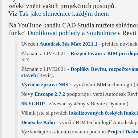
zefektivnění vašich projekčních postupů.
Viz
Tak jako slunečnice každým dnem
Na YouTube kanálu CAD Studia můžete shlédno
funkcí
Duplikovat pohledy
a
Souřadnice
v Revit 
Uveden
Autodesk 3ds Max 2021.1
- přehled novinek
Záznam z LIVE2021 -
Rozpočtování v BIM pro dopr
3D).
Záznam z LIVE2021 -
Doplňky Revitu, rozpočtování
staveb
(Revit).
Výroční zpráva NBS
k využívání BIM technologií (
Nový
Enscape 2.7.2
podporuje i verzi Autodesk Revi
SKYGRIP
- závesné systémy v Revite (Dynamo).
Všimli jste si prvních
lokalizovaných českých funkc
Deutsche Bahn
- využití BIM technologií Autodesk p
Vyzkoušejte si aktualizovanou podobu
Project Dash