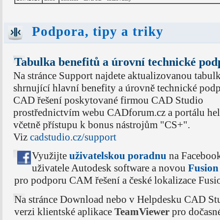
Podpora, tipy a triky
Tabulka benefitů a úrovní technické po
Na stránce Support najdete aktualizovanou tabul
shrnující hlavní benefity a úrovně technické pod
CAD řešení poskytované firmou CAD Studio
prostřednictvím webu CADforum.cz a portálu hel
včetně přístupu k bonus nástrojům "CS+".
Viz
cadstudio.cz/support
Využijte
uživatelskou poradnu
na Faceboo
uživatele Autodesk software a novou
Fusio
pro podporu CAM řešení a české lokalizace Fusi
Na stránce Download nebo v Helpdesku CAD Stud
verzi klientské aplikace
TeamViewer
pro dočasn