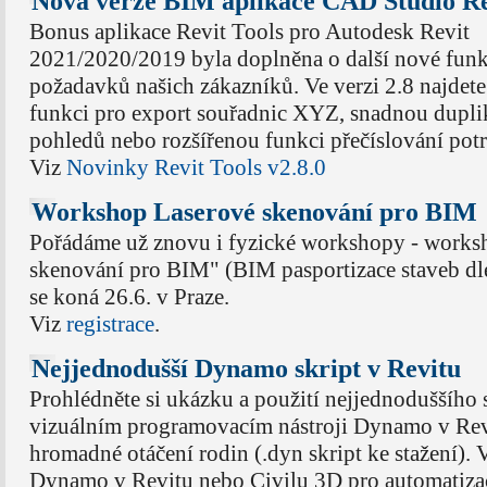
Nová verze BIM aplikace CAD Studio Re
Bonus aplikace Revit Tools pro Autodesk Revit
2021/2020/2019 byla doplněna o další nové funk
požadavků našich zákazníků. Ve verzi 2.8 najdete
funkci pro export souřadnic XYZ, snadnou dupli
pohledů nebo rozšířenou funkci přečíslování potr
Viz
Novinky Revit Tools v2.8.0
Workshop Laserové skenování pro BIM
Pořádáme už znovu i fyzické workshopy - works
skenování pro BIM" (BIM pasportizace staveb dle
se koná 26.6. v Praze.
Viz
registrace
.
Nejjednodušší Dynamo skript v Revitu
Prohlédněte si ukázku a použití nejjednoduššího 
vizuálním programovacím nástroji Dynamo v Rev
hromadné otáčení rodin (.dyn skript ke stažení). 
Dynamo v Revitu nebo Civilu 3D pro automatizac