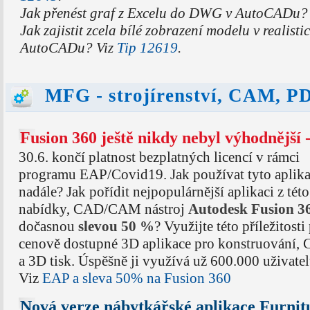
Jak přenést graf z Excelu do DWG v AutoCADu?
Jak zajistit zcela bílé zobrazení modelu v realist
AutoCADu? Viz
Tip 12619
.
MFG - strojírenství, CAM, 
Fusion 360 ještě nikdy nebyl výhodnější 
30.6. končí platnost bezplatných licencí v rámci
programu EAP/Covid19. Jak používat tyto aplika
nadále? Jak pořídit nejpopulárnější aplikaci z této
nabídky, CAD/CAM nástroj
Autodesk Fusion 3
dočasnou
slevou 50 %
? Využijte této příležitost
cenově dostupné 3D aplikace pro konstruování,
a 3D tisk. Úspěšně ji využívá už 600.000 uživate
Viz
EAP a sleva 50% na Fusion 360
Nová verze nábytkářské aplikace Furnit