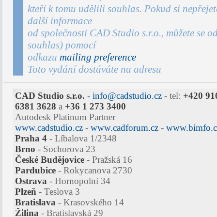
kteří k tomu udělili souhlas. Pokud si nepřejet
další informace
od společnosti CAD Studio s.r.o., můžete se od
souhlas) pomocí
odkazu
mailing preference
Toto vydání dostáváte na adresu
CAD Studio s.r.o.
-
info@cadstudio.cz
- tel:
+420 91
6381 3628
a
+36 1 273 3400
Autodesk Platinum Partner
www.cadstudio.cz
-
www.cadforum.cz
-
www.bimfo.c
Praha 4
- Líbalova 1/2348
Brno
- Sochorova 23
České Budějovice
- Pražská 16
Pardubice
- Rokycanova 2730
Ostrava
- Hornopolní 34
Plzeň
- Teslova 3
Bratislava
- Krasovského 14
Žilina
- Bratislavská 29