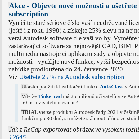
Akce - Objevte nové možnosti a ušetřete
subscription
Vyměňte staré sériové číslo vaší neudržované lic
(ještě i z roku 1998) a získejte 25% slevu na nejn
verzi Autodesk software dle vaší volby. Vyměňte 
zastarávající software za nejnovější CAD, BIM,
multimédia nástroje či aplikační sady a objevte n
možnosti - využijte nové funkce, vyšší bezpečnost
nabídka prodloužena do
24. července
2020.
Viz
Ušetřete 25 % na Autodesk subscription
Ukázka použití klasifikační funkce
AutoClass
v Aut
Víte že
Tinkercad
má 25 milionů uživatelů a že Aut
50 tis. uživatelů měsíčně?
TRIAL verze
produktů Autodesk řady 2021 v češtině 
funkční po 30 dnů, si můžete stáhnout přímo ze strá
Jak z ReCap exportovat obrázek ve vysokém rozl
12645
.