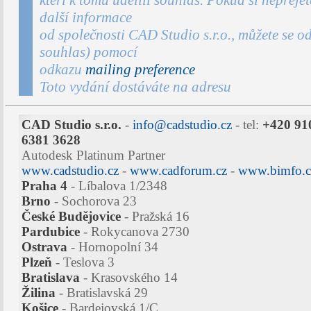
kteří k tomu udělili souhlas. Pokud si nepřejet
další informace
od společnosti CAD Studio s.r.o., můžete se od
souhlas) pomocí
odkazu
mailing preference
Toto vydání dostáváte na adresu
CAD Studio s.r.o.
-
info@cadstudio.cz
- tel:
+420 91
6381 3628
Autodesk Platinum Partner
www.cadstudio.cz
-
www.cadforum.cz
-
www.bimfo.c
Praha 4
- Líbalova 1/2348
Brno
- Sochorova 23
České Budějovice
- Pražská 16
Pardubice
- Rokycanova 2730
Ostrava
- Hornopolní 34
Plzeň
- Teslova 3
Bratislava
- Krasovského 14
Žilina
- Bratislavská 29
Košice
- Bardejovská 1/C