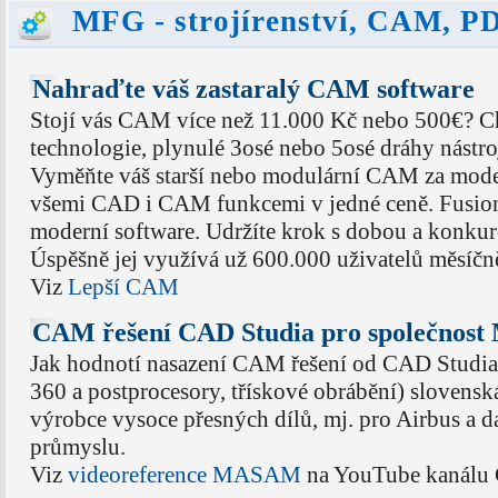
MFG - strojírenství, CAM, 
Nahraďte váš zastaralý CAM software
Stojí vás CAM více než 11.000 Kč nebo 500€? 
technologie, plynulé 3osé nebo 5osé dráhy nástro
Vyměňte váš starší nebo modulární CAM za moder
všemi CAD i CAM funkcemi v jedné ceně. Fusion
moderní software. Udržíte krok s dobou a konkur
Úspěšně jej využívá už 600.000 uživatelů měsíčn
Viz
Lepší CAM
CAM řešení CAD Studia pro společno
Jak hodnotí nasazení CAM řešení od CAD Studia
360 a postprocesory, třískové obrábění) sloven
výrobce vysoce přesných dílů, mj. pro Airbus a da
průmyslu.
Viz
videoreference MASAM
na YouTube kanálu