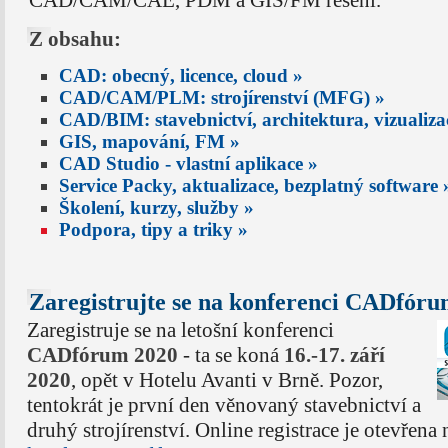
CAD/CAM/CAE, PDM a GIS/FM řešení.
Z obsahu:
CAD: obecný, licence, cloud »
CAD/CAM/PLM: strojírenství (MFG) »
CAD/BIM: stavebnictví, architektura, vizualiz
GIS, mapování, FM »
CAD Studio - vlastní aplikace »
Service Packy, aktualizace, bezplatný software 
Školení, kurzy, služby »
Podpora, tipy a triky »
Zaregistrujte se na konferenci CADfóru
Zaregistruje se na letošní konferenci
CADfórum 2020
- ta se koná
16.-17. září
2020
, opět v Hotelu Avanti v Brně. Pozor,
tentokrát je první den věnovaný stavebnictví a
druhý strojírenství. Online registrace je otevřena