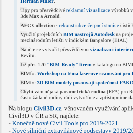
Herman Miller
.
Tipy pro přesvědčivé
reklamní vizualizace
výrobků v
3ds Max a Arnold
.
AEC Collection
-
rekonstrukce čerpací stanice
čistič
Využití projekčních
BIM nástrojů Autodesk
na proje
mezinárodním letišti v indickém Bangalore (BIAL)
Naučte se vytvořit přesvědčivou
vizualizaci interiér
Revitu.
Již přes 120
"BIM-Ready" firem
v katalogu na BIMf
BIMfo:
Workshop na téma laserové scanování pro
BIMfo:
3D BIM modely posouvají společnost FAK
Chybí vám nějaká
parametrická rodina
(RFA) pro Re
často žádané rodiny rádi vytvoříme a zpřístupníme d
Na blogu
Civil3D.cz
, věnovaném využívání apl
Civil3D v ČR a SR, najdete:
-
Konečně nové Civil Tools pro 2019-2021
-
Nové silniční extravilánové podsestavy 2019/