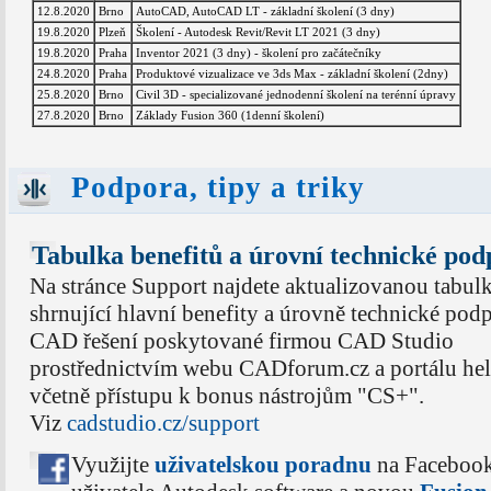
12.8.2020
Brno
AutoCAD, AutoCAD LT - základní školení (3 dny)
19.8.2020
Plzeň
Školení - Autodesk Revit/Revit LT 2021 (3 dny)
19.8.2020
Praha
Inventor 2021 (3 dny) - školení pro začátečníky
24.8.2020
Praha
Produktové vizualizace ve 3ds Max - základní školení (2dny)
25.8.2020
Brno
Civil 3D - specializované jednodenní školení na terénní úpravy
27.8.2020
Brno
Základy Fusion 360 (1denní školení)
Podpora, tipy a triky
Tabulka benefitů a úrovní technické po
Na stránce Support najdete aktualizovanou tabul
shrnující hlavní benefity a úrovně technické pod
CAD řešení poskytované firmou CAD Studio
prostřednictvím webu CADforum.cz a portálu hel
včetně přístupu k bonus nástrojům "CS+".
Viz
cadstudio.cz/support
Využijte
uživatelskou poradnu
na Faceboo