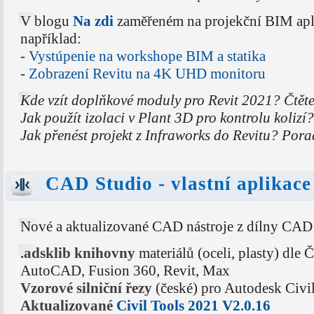
V blogu
Na zdi
zaměřeném na projekční BIM apli
například:
-
Vystúpenie na workshope BIM a statika
-
Zobrazení Revitu na 4K UHD monitoru
Kde vzít doplňkové moduly pro Revit 2021? Čtět
Jak použít izolaci v Plant 3D pro kontrolu kolizí
Jak přenést projekt z Infraworks do Revitu? Por
CAD Studio - vlastní aplikace
Nové a aktualizované CAD nástroje z dílny CAD
.adsklib knihovny
materiálů (oceli, plasty) dle 
AutoCAD, Fusion 360, Revit, Max
Vzorové silniční řezy
(české) pro Autodesk Civi
Aktualizované
Civil Tools 2021 V2.0.16