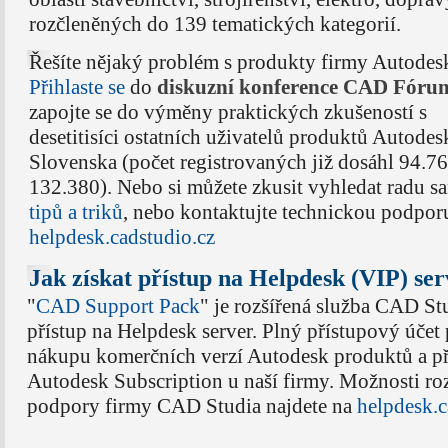
rozčleněných do 139 tematických kategorií.
Řešíte nějaký problém s produkty firmy Autodes
Přihlaste se
do
diskuzní konference CAD Fóru
zapojte se do výměny praktických zkušeností s
desetitisíci ostatních uživatelů produktů Autodes
Slovenska (počet registrovaných již dosáhl 94.76
132.380). Nebo si můžete zkusit vyhledat radu s
tipů a triků
, nebo kontaktujte technickou podpor
helpdesk.cadstudio.cz
Jak získat přístup na Helpdesk (VIP) se
"
CAD Support Pack
" je rozšířená služba CAD Stu
přístup na Helpdesk server. Plný přístupový účet
nákupu komerčních verzí Autodesk produktů a př
Autodesk Subscription u naší firmy. Možnosti roz
podpory firmy CAD Studia najdete na
helpdesk.c