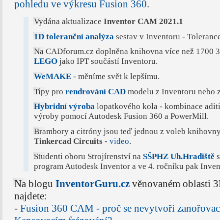
pohledu ve výkresu Fusion 360
.
Vydána aktualizace
Inventor CAM 2021.1
1D toleranční analýza
sestav v Inventoru - Toleranc
Na CADforum.cz doplněna knihovna více než 1700
LEGO
jako IPT součástí Inventoru.
WeMAKE
- měníme svět k lepšímu.
Tipy pro
rendrování CAD
modelu z Inventoru nebo z
Hybridní výroba
lopatkového kola - kombinace aditi
výroby pomocí Autodesk Fusion 360 a PowerMill.
Brambory a citróny jsou teď jednou z voleb knihovny
Tinkercad Circuits
-
video
.
Studenti oboru Strojírenství na
SŠPHZ Uh.Hradiště
s
program Autodesk Inventor a ve 4. ročníku pak Inve
Na blogu
InventorGuru.cz
věnovaném oblasti
najdete:
-
Fusion 360 CAM - proč se nevytvoří zanořovac