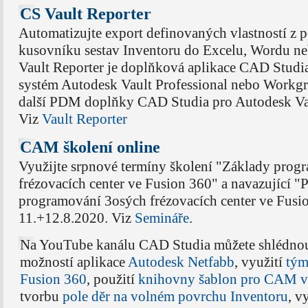
CS Vault Reporter
Automatizujte export definovaných vlastností z
kusovníku sestav Inventoru do Excelu, Wordu n
Vault Reporter je doplňková aplikace CAD Stud
systém Autodesk Vault Professional nebo Workgr
další PDM doplňky CAD Studia pro Autodesk Va
Viz
Vault Reporter
CAM školení online
Využijte srpnové termíny školení "Základy prog
frézovacích center ve Fusion 360" a navazující "
programování 3osých frézovacích center ve Fusi
11.+12.8.2020. Viz
Semináře
.
Na YouTube kanálu CAD Studia můžete shlédnou
možností aplikace
Autodesk Netfabb
, využití
tým
Fusion 360
, použití
knihovny šablon pro CAM v
tvorbu
pole děr na volném povrchu Inventoru
, v