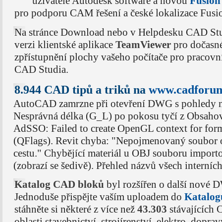
uživatele Autodesk software a novou
Fusio
pro podporu CAM řešení a české lokalizace Fusi
Na stránce Download nebo v Helpdesku CAD Stud
verzi klientské aplikace
TeamViewer
pro dočasn
zpřístupnění plochy vašeho počítače pro pracov
CAD Studia.
8.944 CAD tipů a triků na
www.cadforum
AutoCAD zamrzne při otevření DWG s pohledy n
Nesprávná délka (G_L) po pokosu tyčí z Obsaho
AdSSO: Failed to create OpenGL context for fo
(QFlags). Revit chyba: "Nepojmenovaný soubor 
cestu." Chybějící materiál u OBJ souboru impor
(zobrazí se šedivě). Přehled názvů všech interníc
Katalog CAD bloků
byl rozšířen o další nové 
Jednoduše přispějte vaším uploadem do
Katalog
stáhněte si některé z více než
43.303
stávajících
oblasti stavebnictví, strojírenství, elektro, dopr