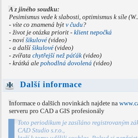
A z jiného soudku:
Pesimismus vede k slabosti, optimismus k síle (W
- víte co znamená být
v čudu
?
- život je otázka priorit -
klient nepočká
- noví
šikulové
(video)
- a další
šikulové
(video)
- zvířata
chytřejší než páťák
(video)
- krátká ale
pohodlná dovolená
(video)
Další informace
Informace o dalších novinkách najdete na
www.ca
serveru pro CAD a GIS profesionály
Toto periodikum je zasíláno registrovaným zá
CAD Studio s.r.o.,