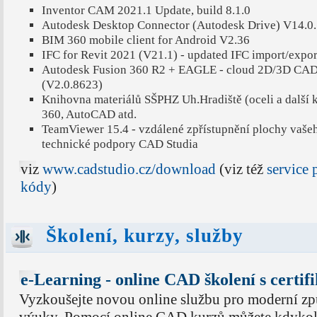
Inventor CAM 2021.1 Update, build 8.1.0
Autodesk Desktop Connector (Autodesk Drive) V14.0
BIM 360 mobile client for Android V2.36
IFC for Revit 2021 (V21.1) - updated IFC import/expor
Autodesk Fusion 360 R2 + EAGLE - cloud 2D/3D 
(V2.0.8623)
Knihovna materiálů SŠPHZ Uh.Hradiště (oceli a další k
360, AutoCAD atd.
TeamViewer 15.4 - vzdálené zpřístupnění plochy vaše
technické podpory CAD Studia
viz
www.cadstudio.cz/download
(viz též
service
kódy
)
Školení, kurzy, služby
e-Learning - online CAD školení s certif
Vyzkoušejte novou online službu pro moderní z
výuky. Pomocí online CAD kurzů můžete kdykol