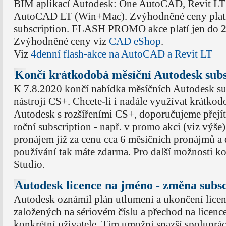
BIM aplikací Autodesk: One AutoCAD, Revit LT 
AutoCAD LT (Win+Mac). Zvýhodněné ceny platí n
subscription. FLASH PROMO akce platí jen do
2
Zvýhodněné ceny viz
CAD eShop
.
Viz
4denní flash-akce na AutoCAD a Revit LT
Končí krátkodobá měsíční Autodesk subs
K 7.8.2020 končí nabídka měsíčních Autodesk su
nástroji CS+. Chcete-li i nadále využívat krátko
Autodesk s rozšířeními CS+, doporučujeme přejí
roční subscription - např. v promo akci (viz výše)
pronájem již za cenu cca 6 měsíčních pronájmů a
používání tak máte zdarma. Pro další možnosti k
Studio.
Autodesk licence na jméno - změna subsc
Autodesk oznámil plán utlumení a ukončení licen
založených na sériovém číslu a přechod na licenc
konkrétní uživatele. Tím umožní snazší spolupráci