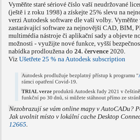
Vyměňte staré sériové číslo vaší neudržované lic
(ještě i z roku 1998) a získejte 25% slevu na nejn
verzi Autodesk software dle vaší volby. Vyměňte 
zastarávající software za nejnovější CAD, BIM,
multimédia nástroje či aplikační sady a objevte n
možnosti - využijte nové funkce, vyšší bezpečnost
nabídka prodloužena do
24. července
2020.
Viz
Ušetřete 25 % na Autodesk subscription
Autodesk prodlužuje bezplatný přístup k programu "
rámci opatření Covid-19.
TRIAL verze
produktů Autodesk řady 2021 v češtině 
funkční po 30 dnů, si můžete stáhnout přímo ze strá
Nezobrazují se vám online mapy v AutoCADu? 
Jak uvolnit místo v lokální cache Desktop Conne
12665
.