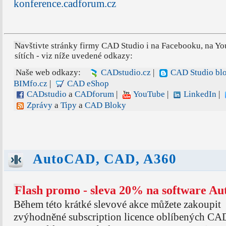
konference.cadforum.cz
Navštivte stránky firmy CAD Studio i na Facebooku, na Yo
sítích - viz níže uvedené odkazy:
Naše web odkazy:
CADstudio.cz
|
CAD Studio bl
BIMfo.cz
|
CAD eShop
CADstudio
a
CADforum
|
YouTube
|
LinkedIn
|
Zprávy
a
Tipy
a
CAD Bloky
AutoCAD, CAD, A360
Flash promo - sleva 20% na software Au
Během této krátké slevové akce můžete zakoupit
zvýhodněné subscription licence oblíbených CA