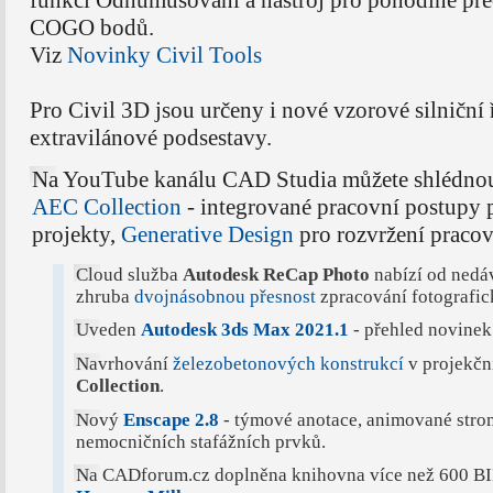
COGO bodů.
Viz
Novinky Civil Tools
Pro Civil 3D jsou určeny i nové vzorové silniční ř
extravilánové podsestavy.
Na YouTube kanálu CAD Studia můžete shlédno
AEC Collection
- integrované pracovní postupy 
projekty,
Generative Design
pro rozvržení praco
Cloud služba
Autodesk ReCap Photo
nabízí od nedá
zhruba
dvojnásobnou přesnost
zpracování fotografic
Uveden
Autodesk 3ds Max 2021.1
- přehled novinek
Navrhování
železobetonových konstrukcí
v projekčn
Collection
.
Nový
Enscape 2.8
- týmové anotace, animované stro
nemocničních stafážních prvků.
Na CADforum.cz doplněna knihovna více než 600 B