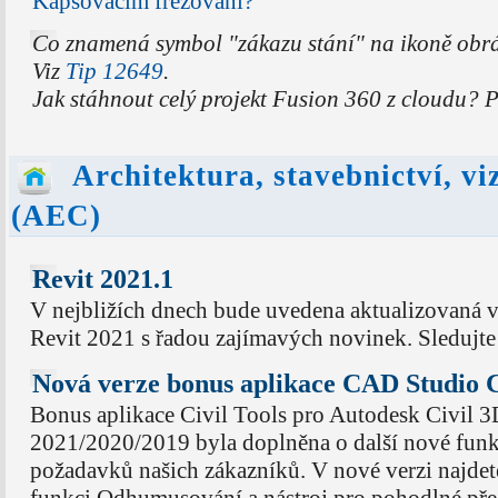
Kapsovacím frézování?
Co znamená symbol "zákazu stání" na ikoně obr
Viz
Tip 12649
.
Jak stáhnout celý projekt Fusion 360 z cloudu? 
Architektura, stavebnictví, vi
(AEC)
Revit 2021.1
V nejbližích dnech bude uvedena aktualizovaná 
Revit 2021 s řadou zajímavých novinek. Sledujte
Nová verze bonus aplikace CAD Studio C
Bonus aplikace Civil Tools pro Autodesk Civil 3
2021/2020/2019 byla doplněna o další nové funk
požadavků našich zákazníků. V nové verzi najdet
funkci Odhumusování a nástroj pro pohodlné pře