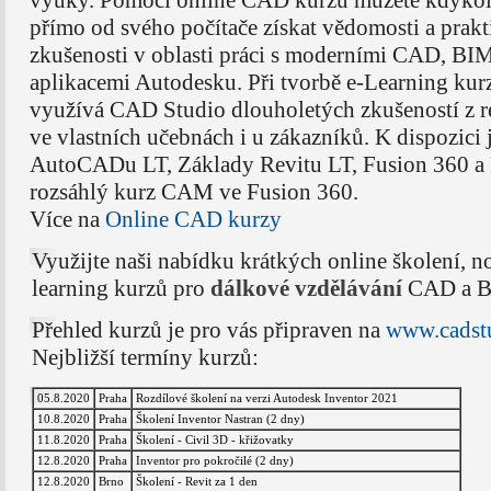
přímo od svého počítače získat vědomosti a prakt
zkušenosti v oblasti práci s moderními CAD, B
aplikacemi Autodesku. Při tvorbě e-Learning kur
využívá CAD Studio dlouholetých zkušeností z r
ve vlastních učebnách i u zákazníků. K dispozici
AutoCADu LT, Základy Revitu LT, Fusion 360 a
rozsáhlý kurz CAM ve Fusion 360.
Více na
Online CAD kurzy
Využijte naši nabídku krátkých online školení, n
learning kurzů pro
dálkové vzdělávání
CAD a BI
Přehled kurzů je pro vás připraven na
www.cadstu
Nejbližší termíny kurzů:
05.8.2020
Praha
Rozdílové školení na verzi Autodesk Inventor 2021
10.8.2020
Praha
Školení Inventor Nastran (2 dny)
11.8.2020
Praha
Školení - Civil 3D - křižovatky
12.8.2020
Praha
Inventor pro pokročilé (2 dny)
12.8.2020
Brno
Školení - Revit za 1 den