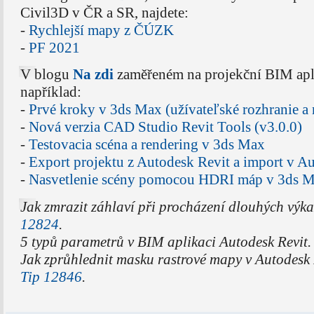
Civil3D v ČR a SR, najdete:
-
Rychlejší mapy z ČÚZK
-
PF 2021
V blogu
Na zdi
zaměřeném na projekční BIM apli
například:
-
Prvé kroky v 3ds Max (užívateľské rozhranie a 
-
Nová verzia CAD Studio Revit Tools (v3.0.0)
-
Testovacia scéna a rendering v 3ds Max
-
Export projektu z Autodesk Revit a import v 
-
Nasvetlenie scény pomocou HDRI máp v 3ds 
Jak zmrazit záhlaví při procházení dlouhých výk
12824
.
5 typů parametrů v BIM aplikaci Autodesk Revit.
Jak zprůhlednit masku rastrové mapy v Autodesk
Tip 12846
.