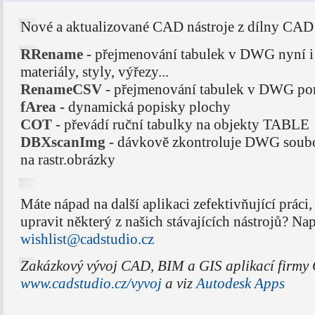
Nové a aktualizované CAD nástroje z dílny CAD
RRename
- přejmenování tabulek v DWG nyní i
materiály, styly, výřezy...
RenameCSV
- přejmenování tabulek v DWG po
fArea
- dynamická popisky plochy
COT
- převádí ruční tabulky na objekty TABLE
DBXscanImg
- dávkově zkontroluje DWG soubo
na rastr.obrázky
Máte nápad na další aplikaci zefektivňující práci
upravit některý z našich stávajících nástrojů? Na
wishlist@cadstudio.cz
Zakázkový vývoj CAD, BIM a GIS aplikací firmy 
www.cadstudio.cz/vyvoj
a viz
Autodesk Apps