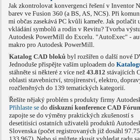
Jak zkontrolovat konvergenci řešení v Inventor 
barev ve Fusion 360 (a BS, AS, NCS). Při komun
mi občas zasekává PC kvůli kameře. Jak potlačit
vkládání symbolů a rodin v Revitu? Tvorba výst
Autodesk PowerMill do Excelu. "AutoExec" - aut
makro pro Autodesk PowerMill.
Katalog CAD bloků
byl rozšířen o další nové 
Jednoduše přispějte vaším uploadem do
Katalog
stáhněte si některé z více než
43.812
stávajících
oblasti stavebnictví, strojírenství, elektro, dopr
rozčleněných do 139 tematických kategorií.
Řešíte nějaký problém s produkty firmy Autodes
Přihlaste se
do
diskuzní konference CAD Fóru
zapojte se do výměny praktických zkušeností s
desetitisíci ostatních uživatelů produktů Autodes
Slovenska (počet registrovaných již dosáhl 97.75
133.967). Nebo si můžete zkusit vyhledat radu s