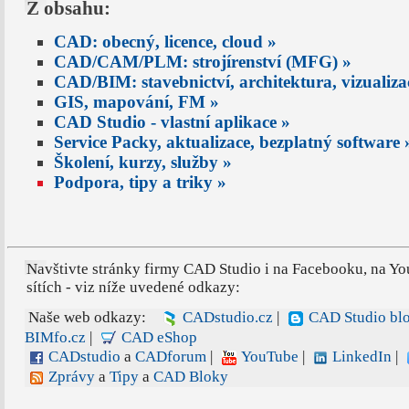
Z obsahu:
CAD: obecný, licence, cloud »
CAD/CAM/PLM: strojírenství (MFG) »
CAD/BIM: stavebnictví, architektura, vizualiz
GIS, mapování, FM »
CAD Studio - vlastní aplikace »
Service Packy, aktualizace, bezplatný software 
Školení, kurzy, služby »
Podpora, tipy a triky »
Navštivte stránky firmy CAD Studio i na Facebooku, na Yo
sítích - viz níže uvedené odkazy:
Naše web odkazy:
CADstudio.cz
|
CAD Studio bl
BIMfo.cz
|
CAD eShop
CADstudio
a
CADforum
|
YouTube
|
LinkedIn
|
Zprávy
a
Tipy
a
CAD Bloky