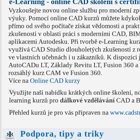
e-Learning - online CAD školení s certif
Vyzkoušejte novou online službu pro moderní z
výuky. Pomocí online CAD kurzů můžete kdykol
přímo od svého počítače získat vědomosti a prakt
zkušenosti v oblasti práci s moderními CAD, B
aplikacemi Autodesku. Při tvorbě e-Learning kur
využívá CAD Studio dlouholetých zkušeností z r
ve vlastních učebnách i u zákazníků. K dispozici
AutoCADu LT, Základy Revitu LT, Fusion 360 a
rozsáhlý kurz CAM ve Fusion 360.
Více na
Online CAD kurzy
Využijte naši nabídku krátkých online školení, n
learning kurzů pro
dálkové vzdělávání
CAD a BI
Přehled kurzů je pro vás připraven na
www.cadstu
Podpora, tipy a triky