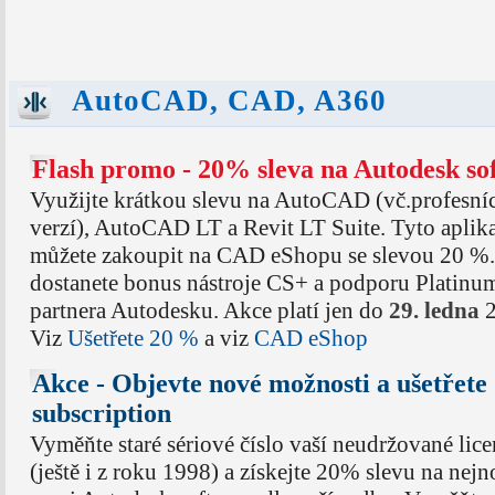
AutoCAD, CAD, A360
Flash promo - 20% sleva na Autodesk so
Využijte krátkou slevu na AutoCAD (vč.profesní
verzí), AutoCAD LT a Revit LT Suite. Tyto aplik
můžete zakoupit na CAD eShopu se slevou 20 %.
dostanete bonus nástroje CS+ a podporu Platinu
partnera Autodesku. Akce platí jen do
29. ledna
2
Viz
Ušetřete 20 %
a viz
CAD eShop
Akce - Objevte nové možnosti a ušetřete
subscription
Vyměňte staré sériové číslo vaší neudržované lic
(ještě i z roku 1998) a získejte 20% slevu na nejn