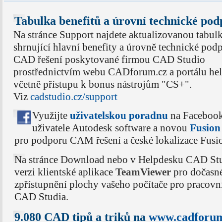
Tabulka benefitů a úrovní technické po
Na stránce Support najdete aktualizovanou tabul
shrnující hlavní benefity a úrovně technické pod
CAD řešení poskytované firmou CAD Studio
prostřednictvím webu CADforum.cz a portálu hel
včetně přístupu k bonus nástrojům "CS+".
Viz
cadstudio.cz/support
Využijte
uživatelskou poradnu
na Faceboo
uživatele Autodesk software a novou
Fusio
pro podporu CAM řešení a české lokalizace Fusi
Na stránce Download nebo v Helpdesku CAD Stud
verzi klientské aplikace
TeamViewer
pro dočasn
zpřístupnění plochy vašeho počítače pro pracov
CAD Studia.
9.080 CAD tipů a triků na
www.cadforum