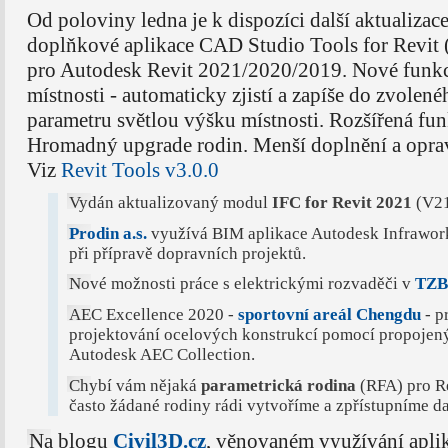
Od poloviny ledna je k dispozíci další aktualizac
doplňkové aplikace CAD Studio Tools for Revit 
pro Autodesk Revit 2021/2020/2019. Nové funk
místnosti - automaticky zjistí a zapíše do zvolené
parametru světlou výšku místnosti. Rozšířená fun
Hromadný upgrade rodin. Menší doplnění a opra
Viz
Revit Tools v3.0.0
Vydán aktualizovaný modul
IFC for Revit 2021
(V21
Prodin a.s.
využívá BIM aplikace Autodesk Infrawork
při přípravě dopravních projektů.
Nové možnosti práce s elektrickými rozvaděči v
TZB
AEC Excellence 2020 -
sportovní areál Chengdu
- p
projektování ocelových konstrukcí pomocí propojený
Autodesk AEC Collection.
Chybí vám nějaká
parametrická rodina
(RFA) pro Re
často žádané rodiny rádi vytvoříme a zpřístupníme d
Na blogu
Civil3D.cz
, věnovaném využívání apl