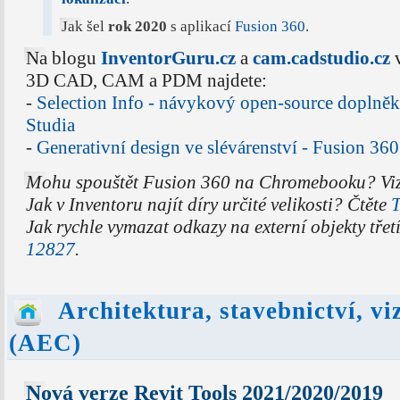
Jak šel
rok 2020
s aplikací
Fusion 360
.
Na blogu
InventorGuru.cz
a
cam.cadstudio.cz
v
3D CAD, CAM a PDM najdete:
-
Selection Info - návykový open-source dopln
Studia
-
Generativní design ve slévárenství - Fusion 360
Mohu spouštět Fusion 360 na Chromebooku? Vi
Jak v Inventoru najít díry určité velikosti? Čtěte
T
Jak rychle vymazat odkazy na externí objekty tře
12827
.
Architektura, stavebnictví, vi
(AEC)
Nová verze Revit Tools 2021/2020/2019