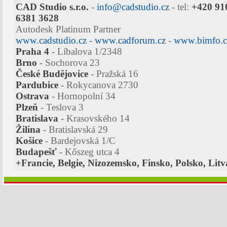
CAD Studio s.r.o.
-
info@cadstudio.cz
- tel:
+420 91
6381 3628
Autodesk Platinum Partner
www.cadstudio.cz
-
www.cadforum.cz
-
www.bimfo.c
Praha 4
- Líbalova 1/2348
Brno
- Sochorova 23
České Budějovice
- Pražská 16
Pardubice
- Rokycanova 2730
Ostrava
- Hornopolní 34
Plzeň
- Teslova 3
Bratislava
- Krasovského 14
Žilina
- Bratislavská 29
Košice
- Bardejovská 1/C
Budapešť
- Kőszeg utca 4
+Francie, Belgie, Nizozemsko, Finsko, Polsko, Litv