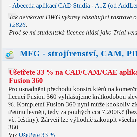
-
Abeceda aplikací CAD Studia - A..Z (od AddLe
Jak detekovat DWG výkresy obsahující rastrové 
12826
.
Proč se mi studentská licence hlásí jako Trial ve
MFG - strojírenství, CAM, 
Ušetřete 33 % na CAD/CAM/CAE aplika
Fusion 360
Pro usnadnění přechodu konstruktérů na komerč
licenci Fusion 360 vyhlašujeme krátkodobou sle
%. Kompletní Fusion 360 nyní může kdokoliv zí
třetinu levněji, tedy za pouhých cca 7.200Kč (be
vč. češtiny). Zárveň lze výhodně zakoupit všechn
360.
Viz
Ušetřete 33 %