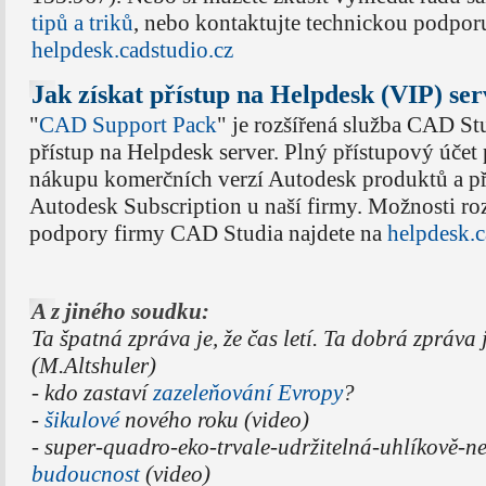
tipů a triků
, nebo kontaktujte technickou podpor
helpdesk.cadstudio.cz
Jak získat přístup na Helpdesk (VIP) se
"
CAD Support Pack
" je rozšířená služba CAD Stu
přístup na Helpdesk server. Plný přístupový účet
nákupu komerčních verzí Autodesk produktů a př
Autodesk Subscription u naší firmy. Možnosti roz
podpory firmy CAD Studia najdete na
helpdesk.c
A z jiného soudku:
Ta špatná zpráva je, že čas letí. Ta dobrá zpráva je
(M.Altshuler)
- kdo zastaví
zazeleňování Evropy
?
-
šikulové
nového roku (video)
- super-quadro-eko-trvale-udržitelná-uhlíkově-n
budoucnost
(video)