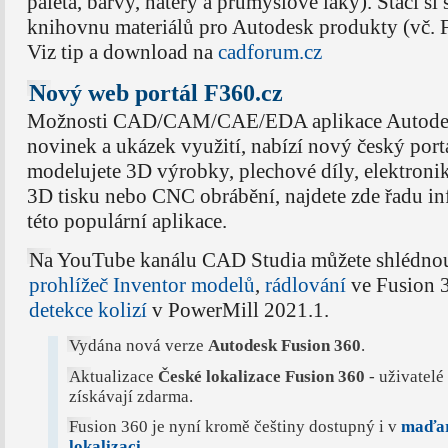
paleta, barvy, nátěry a průmyslové laky). Stačí si 
knihovnu materiálů pro Autodesk produkty (vč. 
Viz tip a download na
cadforum.cz
Nový web portál F360.cz
Možnosti CAD/CAM/CAE/EDA aplikace Autodesk
novinek a ukázek využití, nabízí nový český port
modelujete 3D výrobky, plechové díly, elektroni
3D tisku nebo CNC obrábění, najdete zde řadu inf
této populární aplikace.
Na YouTube kanálu CAD Studia můžete shlédno
prohlížeč Inventor modelů
,
rádlování
ve Fusion 3
detekce kolizí
v PowerMill 2021.1.
Vydána nová verze
Autodesk Fusion 360
.
Aktualizace
České lokalizace Fusion 360
- uživatelé
získávají zdarma.
Fusion 360 je nyní kromě češtiny dostupný i v
maďar
lokalizaci
.