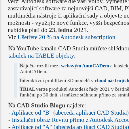
verzi Autodesk software dle vaší volby. Vyměňte 
zastarávající software za nejnovější CAD, BIM,
multimédia nástroje či aplikační sady a objevte n
možnosti - využijte nové funkce, vyšší bezpečnost
nabídka platí do
23. ledna
2021.
Viz
Ušetřete 20 % na Autodesk subscription
Na YouTube kanálu CAD Studia můžete shlédnou
tabulek na TABLE objekty
.
Najděte rozdíl mezi
webovým AutoCADem
a klasic
AutoCADem.
Interaktivní prohlížení 3D modelů v
cloud nástrojíc
TRIAL verze
produktů Autodesk řady 2021 v češtině 
funkční po 30 dnů, si můžete stáhnout přímo ze strá
Na
CAD Studio Blogu
najdete:
-
Aplikace od "B" (abeceda aplikací CAD Studia)
-
Instalační obraz Revitu přímo z Autodesk Acco
-
Aplikace od "A" (abeceda aplikací CAD Studia)