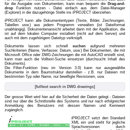
für die Ausgabe von Dokumenten, kann man bequem die
Drag-and-
drop
Funktion nutzen - Datei einfach aus dem Datei-Manager
(Explorer) in die dazugehörige Stelle ins iPROJECT überziehen.
iPROJECT kann alle Dokumententypen (Texte, Bilder, Zeichnungen,
Tabellen usw.) aus jedem Programm verwalten (ist Dateiformat
unabhängig). Dokumentenansicht arbeitet dann mit der Applikation, die
ist auf dem lokalen Computer installiert (nicht auf dem Server) und
auch mit dem zugehörigem Dateityp verknüpft.
Dokumente lassen sich schnell
suchen
aufgrund mehreren
Suchkriterien (Name, Verfasser, Datum, usw.) Bei Dokumenten, die mit
Microsoft Office oder DWG-Zeichnungen die mit AutoCAD erstellt sind,
kann man auch die Volltext-Suche einsetzen (durchsucht Inhalt des
Dokuments).
Die Filter-Funktion (neu im Version 3.0) kann nur ausgewählte
Dokumente in dem Baumstruktur darstellen - z.B. nur Dateien mit
bestimmten Typ oder Name, nur bewilligte Revisionen, usw.
[fulltext search in DWG drawings]
Der grosse Wert wird hier auf die Sicherheit der Daten gelegt - Dateien
sind nur über die Schnittstelle des Systems und nur nach erfolgreicher
Anmeldung des Benutzers mit dessen Namen und Kennwort
zugänglich.
iPROJECT setzt den Standard
XML ein und steht für jegliche
Sprachversionen durch