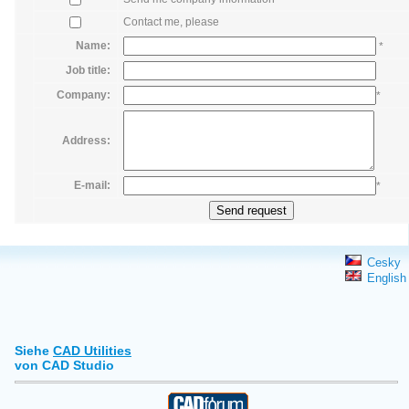
Contact me, please
Name:
*
Job title:
Company:
*
Address:
E-mail:
*
Cesky
English
Siehe
CAD Utilities
von CAD Studio