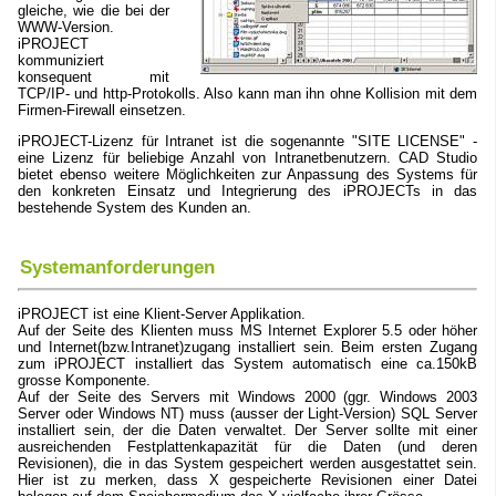
gleiche, wie die bei der
WWW-Version.
iPROJECT
kommuniziert
konsequent mit
TCP/IP- und http-Protokolls. Also kann man ihn ohne Kollision mit dem
Firmen-Firewall einsetzen.
iPROJECT-Lizenz für Intranet ist die sogenannte "SITE LICENSE" -
eine Lizenz für beliebige Anzahl von Intranetbenutzern.
CAD Studio
bietet ebenso weitere Möglichkeiten zur Anpassung des Systems für
den konkreten Einsatz und Integrierung des iPROJECTs in das
bestehende System des Kunden an.
Systemanforderungen
iPROJECT ist eine Klient-Server Applikation.
Auf der Seite des Klienten muss MS Internet Explorer 5.5 oder höher
und Internet(bzw.Intranet)zugang installiert sein. Beim ersten Zugang
zum iPROJECT installiert das System automatisch eine ca.150kB
grosse Komponente.
Auf der Seite des Servers mit Windows 2000 (ggr. Windows 2003
Server oder Windows NT) muss (ausser der Light-Version) SQL Server
installiert sein, der die Daten verwaltet. Der Server sollte mit einer
ausreichenden Festplattenkapazität für die Daten (und deren
Revisionen), die in das System gespeichert werden ausgestattet sein.
Hier ist zu merken, dass X gespeicherte Revisionen einer Datei