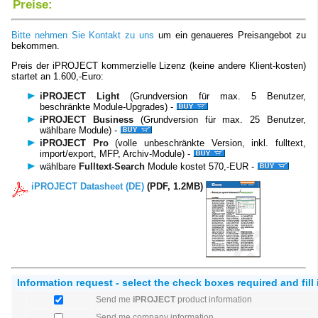
Preise:
Bitte nehmen Sie Kontakt zu uns
um ein genaueres Preisangebot zu
bekommen.
Preis der iPROJECT kommerzielle Lizenz (keine andere Klient-kosten)
startet an 1.600,-Euro:
iPROJECT Light
(Grundversion für max. 5 Benutzer,
beschränkte Module-Upgrades) -
iPROJECT Business
(Grundversion für max. 25 Benutzer,
wählbare Module) -
iPROJECT Pro
(volle unbeschränkte Version, inkl. fulltext,
import/export, MFP, Archiv-Module) -
wählbare
Fulltext-Search
Module kostet 570,-EUR -
iPROJECT Datasheet (DE)
(PDF, 1.2MB)
Information request - select the check boxes required and fill 
Send me
iPROJECT
product information
Send me company information