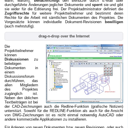
wann, warum),
benachrichtigt
den Benutzer durch E-Mail über
durchgeführte Änderungen jeglicher Dokumente und
sperrt
sie und gibt
sie wider für die Editierung frei. Der Projektadministrator definiert die
Zugriffsrechte
für weitere Projektteilnehmer und bestimmt deren
Rechte für die Arbeit mit sämtlichen Dokumenten des Projektes. Die
Vorgesätzte können individuelle Dokument-Revisionen
bewilligen
(auch mehrstufig).
drag-n-drop over the Internet
Die
Projektteilnehmer
können
Diskussionen
zu
beliebigen
Dokumenten in
einem
Diskussionsforum
durchführen, das
allen Mitgliedern
des Projektes
zugänglich ist.
Neben den üblichen
Textbeiträgen ist bei
der CAD-Zeichnungen auch die Redline-Funktion (grafische Notizen)
unterstüzt. Sowohl für die REDLINE-Funktion als auch für die Ansicht
von DWG-Zeichnungen ist es nicht einmal notwendig AutoCAD oder
andere kommerzielle Applikationen zu installieren.
Für Anlegen von neuen Dokumenten bzw. neuen Revisionen, oder auch