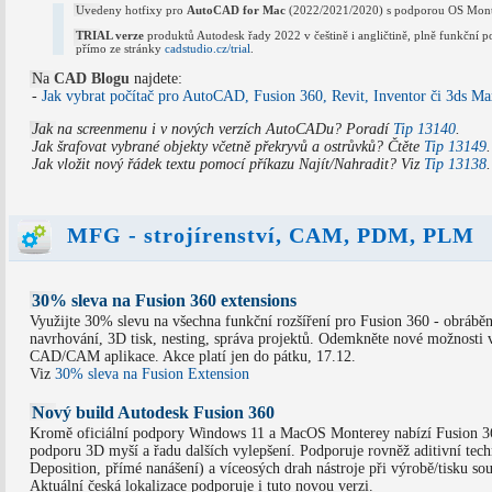
Uvedeny hotfixy pro
AutoCAD for Mac
(2022/2021/2020) s podporou OS Mont
TRIAL verze
produktů Autodesk řady 2022 v češtině i angličtině, plně funkční p
přímo ze stránky
cadstudio.cz/trial
.
Na
CAD Blogu
najdete:
-
Jak vybrat počítač pro AutoCAD, Fusion 360, Revit, Inventor či 3ds M
Jak na screenmenu i v nových verzích AutoCADu? Poradí
Tip 13140
.
Jak šrafovat vybrané objekty včetně překryvů a ostrůvků? Čtěte
Tip 13149
.
Jak vložit nový řádek textu pomocí příkazu Najít/Nahradit? Viz
Tip 13138
.
MFG - strojírenství, CAM, PDM, PLM
30% sleva na Fusion 360 extensions
Využijte 30% slevu na všechna funkční rozšíření pro Fusion 360 - obráběn
navrhování, 3D tisk, nesting, správa projektů. Odemkněte nové možnosti 
CAD/CAM aplikace. Akce platí jen do pátku, 17.12.
Viz
30% sleva na Fusion Extension
Nový build Autodesk Fusion 360
Kromě oficiální podpory Windows 11 a MacOS Monterey nabízí Fusion 3
podporu 3D myší a řadu dalších vylepšení. Podporuje rovněž aditivní te
Deposition, přímé nanášení) a víceosých drah nástroje při výrobě/tisku sou
Aktuální česká lokalizace podporuje i tuto novou verzi.