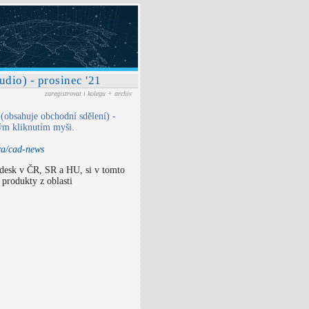
io) - prosinec '21
zaregistrovat i kolegu + archiv
obsahuje obchodní sdělení) -
ným kliknutím myši.
ra/cad-news
desk v ČR, SR a HU, si v tomto
 produkty z oblasti