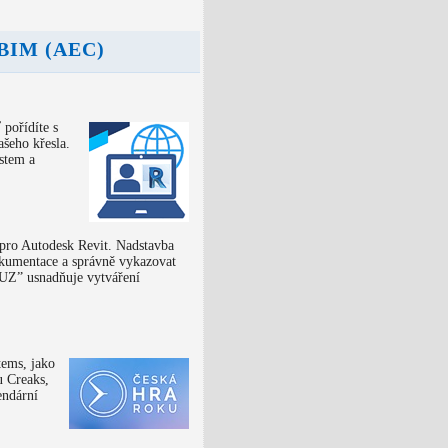
, BIM (AEC)
pořídíte s
ašeho křesla.
stem a
pro Autodesk Revit. Nadstavba
okumentace a správně vykazovat
LUZ” usnadňuje vytváření
tems, jako
u Creaks,
endární