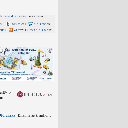
ších
sociálních sítích
- viz odkazy:
z
|
BIMfo.cz
|
CAD eShop
ram
|
Zprávy
a
Tipy
a
CAD Bloky
hráče v
um
forum.cz
. Blížíme se k miliónu.