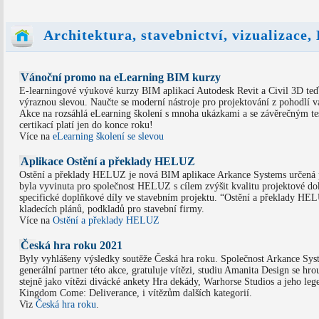
Architektura, stavebnictví, vizualizace
Vánoční promo na eLearning BIM kurzy
E-learningové výukové kurzy BIM aplikací Autodesk Revit a Civil 3D teď 
výraznou slevou. Naučte se moderní nástroje pro projektování z pohodlí v
Akce na rozsáhlá eLearning školení s mnoha ukázkami a se závěrečným te
certikací platí jen do konce roku!
Více na
eLearning školení se slevou
Aplikace Ostění a překlady HELUZ
Ostění a překlady HELUZ je nová BIM aplikace Arkance Systems určená 
byla vyvinuta pro společnost HELUZ s cílem zvýšit kvalitu projektové d
specifické doplňkové díly ve stavebním projektu. “Ostění a překlady HE
kladecích plánů, podkladů pro stavební firmy.
Více na
Ostění a překlady HELUZ
Česká hra roku 2021
Byly vyhlášeny výsledky soutěže Česká hra roku. Společnost Arkance Sys
generální partner této akce, gratuluje vítězi, studiu Amanita Design se hro
stejně jako vítězi divácké ankety Hra dekády, Warhorse Studios a jeho leg
Kingdom Come: Deliverance, i vítězům dalších kategorií.
Viz
Česká hra roku
.