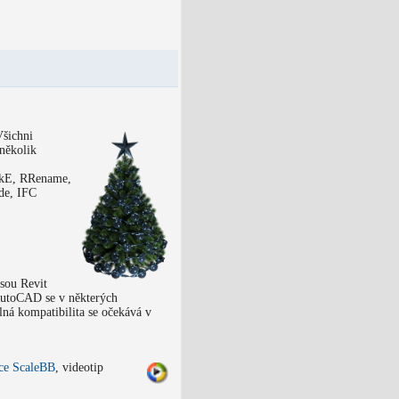
Všichni
několik
ockE, RRename,
de, IFC
jsou Revit
AutoCAD se v některých
lná kompatibilita se očekává v
ace ScaleBB
, videotip