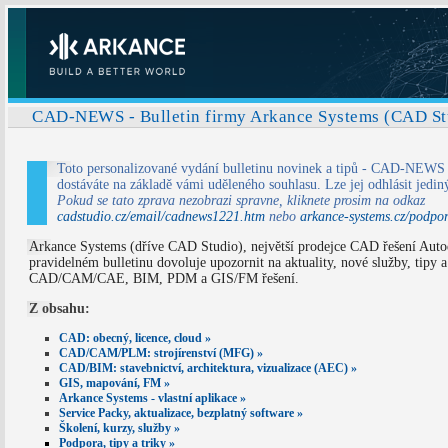
CAD-NEWS - Bulletin firmy Arkance Systems (CAD Stud
Toto personalizované vydání bulletinu novinek a tipů - CAD-NEWS (
dostáváte na základě vámi uděleného souhlasu. Lze jej odhlásit jedi
Pokud se tato zprava nezobrazi spravne, kliknete prosim na odkaz
cadstudio.cz/email/cadnews1221.htm
nebo
arkance-systems.cz/podpo
Arkance Systems (dříve CAD Studio), největší prodejce CAD řešení Auto
pravidelném bulletinu dovoluje upozornit na aktuality, nové služby, tipy a
CAD/CAM/CAE, BIM, PDM a GIS/FM řešení.
Z obsahu:
CAD: obecný, licence, cloud »
CAD/CAM/PLM: strojírenství (MFG) »
CAD/BIM: stavebnictví, architektura, vizualizace (AEC) »
GIS, mapování, FM »
Arkance Systems - vlastní aplikace »
Service Packy, aktualizace, bezplatný software »
Školení, kurzy, služby »
Podpora, tipy a triky »