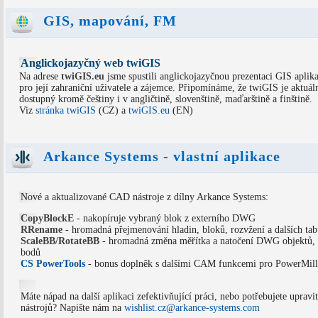
GIS, mapování, FM
Anglickojazyčný web twiGIS
Na adrese
twiGIS.eu
jsme spustili anglickojazyčnou prezentaci GIS aplik
pro její zahraniční uživatele a zájemce. Připomínáme, že twiGIS je aktuál
dostupný kromě češtiny i v angličtině, slovenštině, maďarštině a finštině.
Viz
stránka twiGIS
(CZ) a
twiGIS.eu
(EN)
Arkance Systems - vlastní aplikace
Nové a aktualizované CAD nástroje z dílny Arkance Systems:
CopyBlockE
- nakopíruje vybraný blok z externího DWG
RRename
- hromadná přejmenování hladin, bloků, rozvžení a dalších ta
ScaleBB/RotateBB
- hromadná změna měřítka a natočení DWG objektů, p
bodů
CS PowerTools
- bonus doplněk s dalšími CAM funkcemi pro PowerMill
Máte nápad na další aplikaci zefektivňující práci, nebo potřebujete upravit
nástrojů? Napište nám na
wishlist.cz@arkance-systems.com