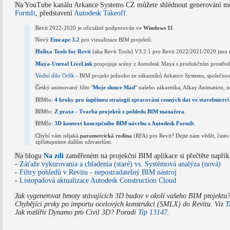
Na YouTube kanálu Arkance Systems CZ můžete shlédnout generování m
FormIt
, představení
Autodesk Takeoff
.
Revit 2022-2020 je oficiálně podporován ve
Windows 11
.
Nový
Enscape 3.2
pro vizualizace BIM projektů.
Holixa Tools for Revit
(aka Revit Tools) V3.2.1 pro Revit 2022/2021/2020 jsou 
Maya-Unreal LiveLink
propojuje scény z Autodesk Maya s produkčním prostřed
Vodní dílo Orlík
- BIM projekt jednoho ze zákazníků Arkance Systems, společnos
Český animovaný film "
Moje slunce Mad
" našeho zákazníka, Alkay Animation, 
BIMfo:
4 kroky pro úspěšnou strategii zpracování cenných dat ve stavebnictví
BIMfo:
Z praxe - Tvorba projektů z pohledu BIM manažera
.
BIMfo:
3D kontext koncepčního BIM návrhu z Autodesk FormIt
.
Chybí vám nějaká
parametrická rodina
(RFA) pro Revit? Dejte nám vědět, často
zpřístupníme dalším uživatelům.
Na blogu
Na zdi
zaměřeném na projekční BIM aplikace si přečtěte napřík
-
Záťaže vykurovania a chladenia (staré) vs. Systémová analýza (nová)
-
Filtry pohledů v Revitu - nepostradatelný BIM nástroj
-
Listopadová aktualizace Autodesk Construction Cloud
Jak vygenerovat hmoty stávajících 3D budov v okolí vašeho BIM projektu
Chybějící prvky po importu ocelových konstrukcí (SMLX) do Revitu. Viz
T
Jak rozšířit Dynamo pro Civil 3D? Poradí
Tip 13147
.