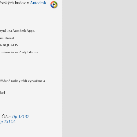
ěstských budov v
Autodesk
nyní i na Autodesk Apps.
ím Unreal.
ti
AQUATIS
.
nominován na Zlatý Glóbus.
.
 žádané rodiny rádi vytvoříme a
lad:
? Čtěte
Tip 13137
.
ip 13143
.