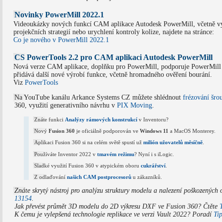
Novinky PowerMill 2022.1
Videoukázky nových funkcí CAM aplikace Autodesk PowerMill, včetně vy
projekčních strategií nebo urychlení kontroly kolize, najdete na stránce:
Co je nového v PowerMill 2022.1
CS PowerTools 2.2 pro CAM aplikaci Autodesk PowerMill
Nová verze CAM aplikace, doplňku pro PowerMill, podporuje PowerMill 
přidává další nové výrobí funkce, včetně hromadného ověření bourání.
Viz
PowerTools
Na YouTube kanálu Arkance Systems CZ můžete shlédnout
frézování šro
360, využití generativního návrhu v
PIX Moving
.
Znáte funkci
Analýzy rámových konstrukcí
v Inventoru?
Nový
Fusion 360
je oficiálně podporován ve
Windows 11
a MacOS Monterey.
Aplikaci Fusion 360 si na celém světě spustí už
milión užovatelů měsíčně
.
Používáte Inventor 2022 v
tmavém režimu
? Nyní i s iLogic.
Sladké využití Fusion 360 v atypickém oboru
cukrářství
.
Z odlaďování
našich CAM postprocesorů
u zákazníků.
Znáte skrytý nástroj pro analýzu struktury modelu a nalezení poškozených 
13154
.
Jak převést průmět 3D modelu do 2D výkresu DXF ve Fusion 360? Čtěte
K čemu je vylepšená technologie replikace ve verzi Vault 2022? Poradí
Ti