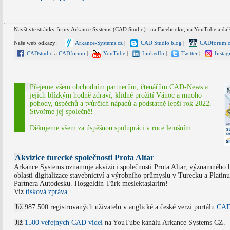
Navštivte stránky firmy Arkance Systems (CAD Studio) i na Facebooku, na YouTube a dal
Naše web odkazy:
Arkance-Systems.cz
|
CAD Studio blog
|
CADforum.c
CADstudio
a
CADforum
|
YouTube
|
LinkedIn
|
Twitter
|
Instag
Přejeme všem obchodním partnerům, čtenářům CAD-News a
jejich blízkým hodně zdraví, klidné prožití Vánoc a mnoho
pohody, úspěchů a tvůrčích nápadů a podstatně lepší rok 2022.
Stvořme jej společně!
Děkujeme všem za úspěšnou spolupráci v roce letošním.
Akvizice turecké společnosti Prota Altar
Arkance Systems oznamuje akvizici společnosti Prota Altar, významného 
oblasti digitalizace stavebnictví a výrobního průmyslu v Turecku a Platin
Partnera Autodesku. Hoşgeldin Türk meslektaşlarim!
Viz
tisková zpráva
Již 987.500 registrovaných uživatelů v anglické a české verzi portálu
CAD
Již
1500 veřejných CAD videí
na YouTube kanálu Arkance Systems CZ.