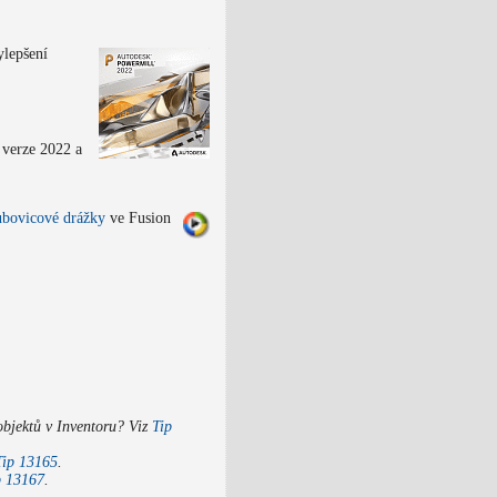
lepšení
verze 2022 a
ubovicové drážky
ve Fusion
objektů v Inventoru? Viz
Tip
Tip 13165
.
p 13167
.