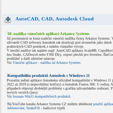
AutoCAD, CAD, Autodesk Cloud
18. nadílka vánočních aplikací Arkance Systems
Již poosmnácté se koná tradiční vánoční nadílka firmy Arkance Systems. 
uživatelé CAD softwaru Autodesk tak dostávají pod stromeček jako dárek 
praktických CAD pomůcek z našeho vlastního vývoje.
V letošní nadílce tak najdete např. AutoCAD aplikace ScaleBB, CopyBl
hru Snake, CADexcel nebo F360 Díry, export plechů pro Inventor, BarCo
prohlížeč a další užitečné nástroje.
Viz
Vánoční aplikace - nadílka od Arkance Systems
Kompatibilita produktů Autodesk s Windows 11
Prozatím jediné aplikace Autodesku oficiálně kompatibilní s Windows 11 
2022 až 2019 (s nejnovějšími hotfixy) a Autodesk Fusion 360. U rodiny 
případech objevují drobnější problémy s grafiku uživatelského rozhraní. P
nových verzích (jaro).
Viz
Seznam Win11-kompatibilních produktů
Na YouTube kanálu Arkance Systems CZ můžete shlédnout
použití aplik
šablonování
,
SnakeFill
- hadicová výplň.