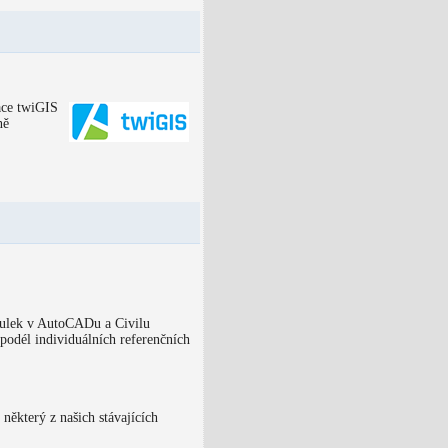
ace twiGIS
ně
bulek v AutoCADu a Civilu
odél individuálních referenčních
 některý z našich stávajících