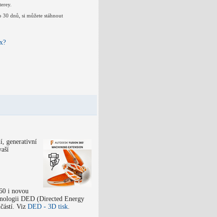
erey.
o 30 dnů, si můžete stáhnout
ax?
í, generativní
vaší
60 i novou
chnologii DED (Directed Energy
částí. Viz
DED - 3D tisk
.