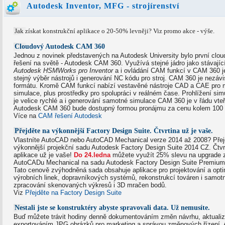
Autodesk Inventor, MFG - strojírenství
Jak získat konstrukční aplikace o 20-50% levněji? Viz promo akce - výše.
Cloudový Autodesk CAM 360
Jednou z novinek představených na Autodesk University bylo první cl
řešení na světě - Autodesk CAM 360. Využívá stejné jádro jako stávají
Autodesk HSMWorks pro Inventor
a i ovládání CAM funkcí v CAM 360 j
stejný výběr nástrojů i generování NC kódu pro stroj. CAM 360 je nezáv
formátu. Kromě CAM funkcí nabízí vestavěné nástroje CAD a CAE pro 
simulace, plus prostředky pro spolupráci v reálném čase. Prohlížení sim
je velice rychlé a i generování samotné simulace CAM 360 je v řádu vteř
Autodesk CAM 360 bude dostupný formou pronájmu za cenu kolem 100
Více na
CAM řešení Autodesk
Přejděte na výkonnější Factory Design Suite. Čtvrtina už je vaše.
Vlastníte AutoCAD nebo AutoCAD Mechanical verze 2014 až 2008? Přej
výkonnější projekční sadu Autodesk Factory Design Suite 2014 CZ. Čtvrt
aplikace už je vaše!
Do 24.ledna
můžete využít 25% slevu na upgrade 
AutoCADu Mechanical na sadu Autodesk Factory Design Suite Premium
Tato cenově zvýhodněná sada obsahuje aplikace pro projektování a opti
výrobních linek, dopravníkových systémů, rekonstrukcí továren i samotn
zpracování skenovaných výkresů i 3D mračen bodů.
Viz
Přejděte na Factory Design Suite
Nestali jste se konstruktéry abyste spravovali data. Už nemusíte.
Buď můžete trávit hodiny denně dokumentováním změn návrhu, aktualiz
exportováním JPG obrázků pro marketing a správou změnových řízení.