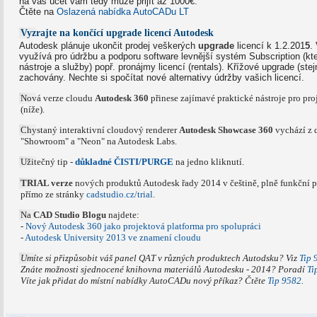
na váš účet vám tedy může přijít až 1000€.
Čtěte na
Oslazená nabídka AutoCADu LT
Vyzrajte na končící upgrade licencí Autodesk
Autodesk plánuje ukončit prodej veškerých
upgrade
licencí k 1.2.201
5
.
využívá pro údržbu a podporu software levnější systém Subscription (kt
nástroje a služby) popř. pronájmy licencí (rentals). Křížové upgrade (ste
zachovány. Nechte si spočítat nové alternativy údržby vašich licencí.
Nová verze cloudu
Autodesk 360
přinese zajímavé praktické nástroje pro pro
(níže).
Chystaný interaktivní cloudový renderer
Autodesk Showcase 360
vychází z d
"Showroom" a "Neon" na Autodesk Labs.
Užitečný tip -
důkladné ČISTI/PURGE
na jedno kliknutí.
TRIAL verze
nových produktů Autodesk řady 2014 v češtině, plně funkční p
přímo ze stránky
cadstudio.cz/trial
.
Na
CAD Studio Blogu
najdete:
-
Nový Autodesk 360 jako projektová platforma pro spolupráci
-
Autodesk University 2013 ve znamení cloudu
Umíte si přizpůsobit váš panel QAT v různých produktech Autodsku? Viz
Tip 
Znáte možnosti sjednocené knihovna materiálů Autodesku - 2014? Poradí
Ti
Víte jak přidat do místní nabídky AutoCADu nový příkaz? Čtěte
Tip 9582
.