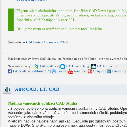
Přejeme všem obchodním partnerům, čtenářům CAD-News i jejich blíz
příjemné a klidné prožití Vánoc, mnoho zdraví, osobního štěstí, pohody
úspěchů a tvůrčích nápadů v roce 2014.
Děkujeme všem za úspěšnou spolupráci v roce letošním.
Stáhněte si
CAD kalendář na rok 2014
.
Navštivte stránky firmy CAD Studio i na Facebooku a na YouTube - viz níže uvedené odk
Naše web odkazy:
CADstudio.cz
|
CAD Studio blog
|
CADforum.cz
|
CADstudio
a
CADforumCZ
|
Twitter
|
YouTube
|
Google+
|
LinkedIn
|
AutoCAD, LT, CAD
Nadílka vánočních aplikací CAD Studia
Již pojedenácté se koná tradiční vánoční nadílka firmy CAD Studio. Op
Vánocům jako dárek všem uživatelům pod stromeček několik praktický
pomůcek z vlastního vývoje.
V letošní nadílce najdete např. aplikaci GeoCode pro zjišťování poštovn
mapy v DWG, ShortPath pro nalezení nejkratší cesty mezi body, Click2