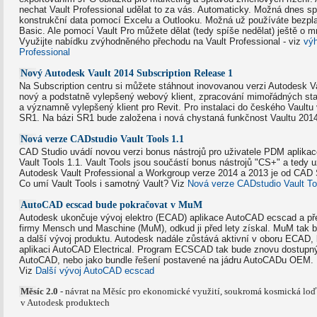
nechat Vault Professional udělat to za vás. Automaticky. Možná dnes sp
konstrukční data pomocí Excelu a Outlooku. Možná už používáte bezpla
Basic. Ale pomocí Vault Pro můžete dělat (tedy spíše nedělat) ještě o m
Využijte nabídku zvýhodněného přechodu na Vault Professional - viz
výh
Professional
Nový Autodesk Vault 2014 Subscription Release 1
Na Subscription centru si můžete stáhnout inovovanou verzi Autodesk Va
nový a podstatně vylepšený webový klient, zpracování mimořádných st
a významně vylepšený klient pro Revit. Pro instalaci do českého Vaultu
SR1. Na bázi SR1 bude založena i nová chystaná funkčnost Vaultu 2014
Nová verze CADstudio Vault Tools 1.1
CAD Studio uvádí novou verzi bonus nástrojů pro uživatele PDM aplikac
Vault Tools 1.1. Vault Tools jsou součástí bonus nástrojů "CS+" a tedy 
Autodesk Vault Professional a Workgroup verze 2014 a 2013 je od CAD 
Co umí Vault Tools i samotný Vault? Viz
Nová verze CADstudio Vault To
AutoCAD ecscad bude pokračovat v MuM
Autodesk ukončuje vývoj elektro (ECAD) aplikace AutoCAD ecscad a před
firmy Mensch und Maschine (MuM), odkud ji před lety získal. MuM tak b
a další vývoj produktu. Autodesk nadále zůstává aktivní v oboru ECAD,
aplikaci AutoCAD Electrical. Program ECSCAD tak bude znovu dostupný
AutoCAD, nebo jako bundle řešení postavené na jádru AutoCADu OEM.
Viz
Další vývoj AutoCAD ecscad
Měsíc 2.0
- návrat na Měsíc pro ekonomické využití, soukromá kosmická lo
v Autodesk produktech