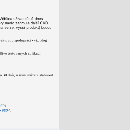
 Většina uživatelů už dnes
erý navíc zahrnuje další CAD
jná verze, vyšší produkt) budou
jektovou spolupráci - viz blog
říve testovaných aplikací
o 30 dnů, si nyní můžete stáhnout
9601
.
p 9604
.