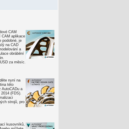
oudové CAM
cí CAM aplikace
e podobné, je
islý na CAD
modelování a
ulace obrábění
in.
 USD za měsíc.
děte nyní na
ina této
z AutoCADu a
 2014 (FDS).
malizaci
ých strojů, pro
ací kusovníků,
 Anebo můžete