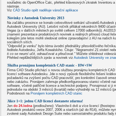
souřadnic do OpenOffice Calc, přehled klávesových zkratek Inventoru a 
nástroje.
Viz
CAD Studio opět naděluje vánoční aplikace
Novinky z Autodesk University 2013
Na začátku prosince se konalo celosvětové setkání uživatelů Autodesk 
Autodesk University (AU). Letošní ročník přilákal rekordních 9400 účast
Vegas (a v dalších městech po světě celkem 17000 odborníků). AU2013
znamení prezentace produktových novinek a reálných přínosů cloud řeš
kolegům jste letos mohli sledovat online zpravodajství z AU na našich k
sociálních sítích.
"Odpověď je venku" bylo téma úvodní přednášky přesvědčivého řečníka
ředitele Autodesku, Jeffa Kowalskiho. Cituje:
"Negramotní 21.století nebu
ti co se neumí učit, odnaučovat a přeučovat."
Můžete shlédnout videozá
Přehled nejdůležitějších zpráv a novinek viz
Autodesk University ve zna
Služba pronájmu kompletních CAD stanic - HW+SW
Firma CAD Studio přichází s novou službou pronájmu kompletních CAD 
licencí software Autodesku. Jde o nový způsob flexibilního řešení krátk
požadavků na zvýšení počtu CAD pracovišť, pro konkrétní časově omez
nebo zakázku. Pronájem zahrnuje předkonfigurovanou stanici včetně na
software, včetně patřičné licence a technické podpory. Pronajmout si ji 
jednoduše na období 3 měsíců (kvartál) nebo výhodněji na 12 měsíců (p
Podrobnosti na
Pronájem kompletních CAD stanic
Akce 1+1: jednu CAD licenci dostanete zdarma!
Jen
do 24.ledna
(prodlouženo): Vlastníte-li dvě a více licencí (lhostejn
Autodesk produktů verze 2007, 2006 a starších (až do R14), můžete nyní
zvolené sady Autodesk Design Suite nebo samostatného produktu řady A