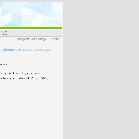
'13
zaregistrovat i kolegu + archiv
dělení) dostáváte na základě
news
aný partner HP, si v tomto
 produkty z oblasti CAD/CAM,