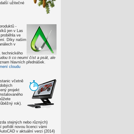
další užitečné
produktů -
níků jen v Las
 proběhla ve
ení. Díky našim
análech v
, technického
dou ti co neumí číst a psát, ale
znam hlavních přednášek.
mení cloudu
stanic včetně
odobých
ený projekt
instalovaného
můžete
růběžný rok).
o zda stejných nebo různých)
 pořídit novou licenci vámi
utoCAD v aktuální verzi (2014)