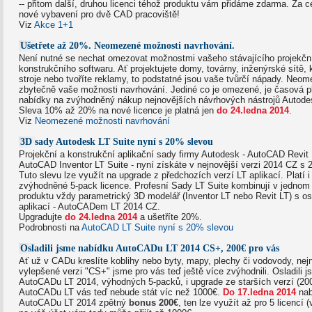
-- přitom další, druhou licenci téhož produktu vám přidáme zdarma. Za c
nové vybavení pro dvě CAD pracoviště!
Viz
Akce 1+1
Ušetřete až 20%. Neomezené možnosti navrhování.
Není nutné se nechat omezovat možnostmi vašeho stávajícího projekčn
konstrukčního softwaru. Ať projektujete domy, továrny, inženýrské sítě, 
stroje nebo tvoříte reklamy, to podstatné jsou vaše tvůrčí nápady. Neom
zbytečně vaše možnosti navrhování. Jediné co je omezené, je časová pl
nabídky na zvýhodněný nákup nejnovějších návrhových nástrojů Autode
Sleva 10% až 20% na nové licence je platná jen
do 24.ledna 2014
.
Viz
Neomezené možnosti navrhování
3D sady Autodesk LT Suite nyní s 20% slevou
Projekční a konstrukční aplikační sady firmy Autodesk - AutoCAD Revit 
AutoCAD Inventor LT Suite - nyní získáte v nejnovější verzi 2014 CZ s 
Tuto slevu lze využít na upgrade z předchozích verzí LT aplikací. Platí i
zvýhodněné 5-pack licence. Profesní Sady LT Suite kombinují v jedn
produktu vždy parametrický 3D modelář (Inventor LT nebo Revit LT) s 
aplikací - AutoCADem LT 2014 CZ.
Upgradujte
do 24.ledna 2014
a ušetříte 20%.
Podrobnosti na
AutoCAD LT Suite nyní s 20% slevou
Osladili jsme nabídku AutoCADu LT 2014 CS+, 200€ pro vás
Ať už v CADu kreslíte koblihy nebo byty, mapy, plechy či vodovody, ne
vylepšené verzi "CS+" jsme pro vás teď ještě více zvýhodnili. Osladili 
AutoCADu LT 2014, výhodných 5-packů, i upgrade ze starších verzí (200
AutoCADu LT vás teď nebude stát víc než 1000€.
Do 17.ledna 2014
nab
AutoCADu LT 2014 zpětný
bonus 200€
, ten lze využít až pro 5 licencí