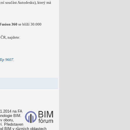
ní součást Autodesku), který má
Fusion 360
se blíží 30.000
ČR, najdete:
Tip 9607
.
.1.2014 na FA
hnologie BIM.
v oboru,
ví. Představen
tod BIM v různých oblastech