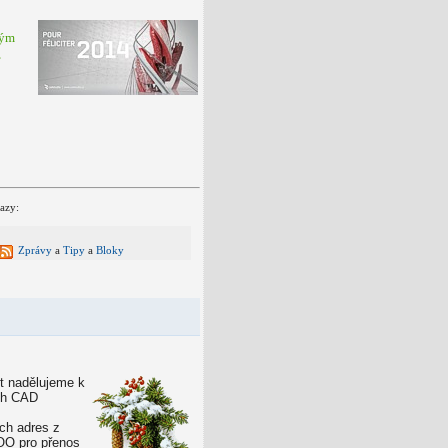
kým
,
azy:
Zprávy
a
Tipy
a
Bloky
ět nadělujeme k
ch CAD
ích adres z
OO pro přenos