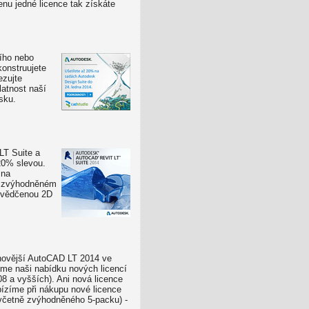
enu jedné licence tak získáte
ího nebo
konstruujete
ezujte
atnost naší
sku.
LT Suite a
20% slevou.
 na
om zvýhodněném
osvědčenou 2D
jnovější AutoCAD LT 2014 ve
jsme naši nabídku nových licencí
8 a vyšších). Ani nová licence
ízíme při nákupu nové licence
 (včetně zvýhodněného 5-packu) -