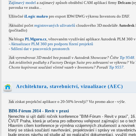
Zajímavý model
a zajímavý způsob obrábění CAM aplikací firmy
Delcam
(ny
pavouka ve znaku...
Užitečné
iLogic makro
pro export IDW/DWG výkresu Inventoru do DXF.
Aktuální počet
registrovaných uživatelů
cloudového 3D modeláře
Autodesk 
(počítadlo)
Na blogu
PLMguru.cz
, věnovaném využívání aplikace Autodesk PLM 360 v 
-
Aktualizace PLM 360 pro podporu řízení projektů
-
Sdílení dat v pracovních prostorech
Jak vyrendrovat 3D model bez pozadí v Autodesk Showcase? Čtěte
Tip 9548
.
Jak zviditelnit podlahy z Factory Design Suite pro zobrazení ve výkresu? Viz
Chcete kopírovat součástí včetně vazeb v Inventoru? Poradí
Tip 9557
.
Architektura, stavebnictví, vizualizace (AEC)
Jak získat projekční aplikace o 20-50% levněji? Viz promo akce - výše.
BIM-Fórum 2014 - Revit v praxi
Nenechte si ujít další ročník konference "BIM-Fórum - Revit v praxi", 16
ČVUT Praha, která je určena pro odbornou veřejnost zajímající se o tec
Hlavním cílem konference je výměna vzájemných zkušeností a novinek 
který se stává součástí navrhování, projektování i správy ve stavebnict
bude proces návrhu od studie až po realizační dokumentaci, využití me