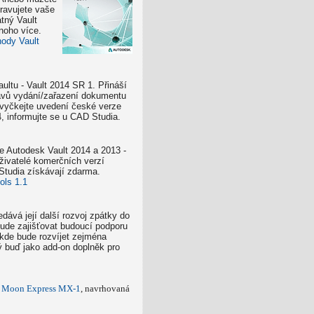
ravujete vaše
tný Vault
noho více.
ody Vault
ultu - Vault 2014 SR 1. Přináší
avů vydání/zařazení dokumentu
 vyčkejte uvedení české verze
, informujte se u CAD Studia.
e Autodesk Vault 2014 a 2013 -
uživatelé komerčních verzí
Studia získávají zdarma.
ols 1.1
ává její další rozvoj zpátky do
ude zajišťovat budoucí podporu
 kde bude rozvíjet zejména
 buď jako add-on doplněk pro
ď
Moon Express MX-1
, navrhovaná