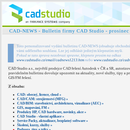
CAD-NEWS - Bulletin firmy CAD Studio - prosinec 
Toto personalizované vydání bulletinu CAD-NEWS (obsahuje obchodní s
vámi uděleného souhlasu. Lze jej odhlásit jediným klepnutím myši.
Pokud se tato zprava nezobrazi spravne, klepnete prosim na odkaz
www.cadstudio.cz/email/cadnews1213.htm
nebo
www.cadstudio.cz/cad
CAD Studio a.s., největší prodejce CAD řešení Autodesk v ČR a SR, autorizov
pravidelném bulletinu dovoluje upozornit na aktuality, nové služby, tipy a
GIS/FM řešení.
Z obsahu:
CAD: obecný, licence, cloud »
CAD/CAM: strojírenství (MFG) »
CAD/BIM: stavebnictví, architektura, vizualizace (AEC) »
GIS, mapování, FM »
Produkty HP, CAD hardware, novinky, akce »
CAD Studio - vlastní aplikace »
Service Packy, aktualizace, bezplatný software »
Školení, kurzy, služby »
Podpora, tipy a triky »