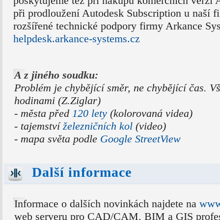
poskytujeme též při nákupu komerčních verzí 
při prodloužení Autodesk Subscription u naší 
rozšířené technické podpory firmy Arkance Sy
helpdesk.arkance-systems.cz
A z jiného soudku:
Problém je chybějící směr, ne chybějící čas. 
hodinami (Z.Ziglar)
- města před
120 lety
(kolorovaná videa)
- tajemství
železničních kol
(video)
- mapa světa podle
Google StreetView
Další informace
Informace o dalších novinkách najdete na
www.
web serveru pro CAD/CAM, BIM a GIS profes