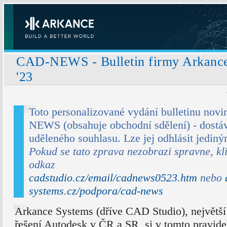
CAD-NEWS - Bulletin firmy Arkance
'23
Toto personalizované vydání bulletinu novi
NEWS (obsahuje obchodní sdělení) - dostáv
uděleného souhlasu. Lze jej odhlásit jedin
Pokud se tato zprava nezobrazi spravne, kl
odkaz
cadstudio.cz/email/cadnews0523.htm
nebo
systems.cz/podpora/cad-news
Arkance Systems (dříve CAD Studio), největš
řešení Autodesk v ČR a SR, si v tomto pravide