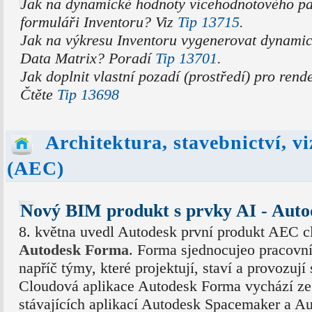
Jak na dynamické hodnoty vícehodnotového p
formuláři Inventoru? Viz
Tip 13715
.
Jak na výkresu Inventoru vygenerovat dynami
Data Matrix? Poradí
Tip 13701
.
Jak doplnit vlastní pozadí (prostředí) pro ren
Čtěte
Tip 13698
Architektura, stavebnictví, v
(AEC)
Nový BIM produkt s prvky AI - Aut
8. května uvedl Autodesk první produkt AEC c
Autodesk Forma
. Forma sjednocujeo pracovn
napříč týmy, které projektují, staví a provozují 
Cloudová aplikace Autodesk Forma vychází ze
stávajících aplikací Autodesk Spacemaker a A