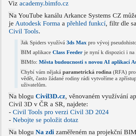
Viz
academy.bimfo.cz
Na YouTube kanálu Arkance Systems CZ může
je
Autodesk Forma
a
přehled funkcí
, filtr dle 
Civil Tools
.
Jak Spiders využívá
3ds Max
pro vývoj pseudohisto
BIM aplikace
Class Feeder
je nyní k dispozici i n
BIMfo:
Města budoucnosti s novou AI aplikací 
Chybí vám nějaká
parametrická rodina
(RFA) pro
vědět, často žádané rodiny rádi vytvoříme a zpříst
uživatelům.
Na blogu
Civil3D.cz
, věnovaném využívání ap
Civil 3D v ČR a SR, najdete:
-
Civil Tools pro verzi Civil 3D 2024
-
Nebojte se položit dotaz
Na blogu
Na zdi
zaměřeném na projekční BIM a