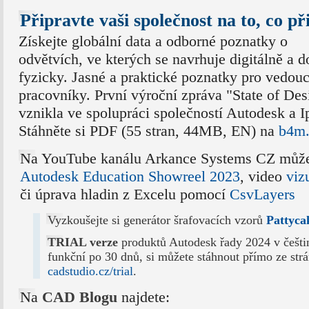
Připravte vaši společnost na to, co př
Získejte globální data a odborné poznatky o
odvětvích, ve kterých se navrhuje digitálně a 
fyzicky. Jasné a praktické poznatky pro vedouc
pracovníky. První výroční zpráva "State of De
vznikla ve spolupráci společností Autodesk a I
Stáhněte si PDF (55 stran, 44MB, EN) na
b4m.
Na YouTube kanálu Arkance Systems CZ může
Autodesk Education Showreel 2023
, video
viz
či úprava hladin z Excelu pomocí
CsvLayers
Vyzkoušejte si generátor šrafovacích vzorů
Pattyca
TRIAL verze
produktů Autodesk řady 2024 v češtině
funkční po 30 dnů, si můžete stáhnout přímo ze str
cadstudio.cz/trial
.
Na
CAD Blogu
najdete: