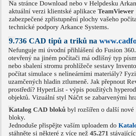
Na stránce Download nebo v Helpdesku Arkan
aktuální verzi klientské aplikace
TeamViewer
zabezpečené zpřístupnění plochy vašeho počít
technické podpory Arkance Systems.
9.736 CAD tipů a triků na
www.cadf
Nefunguje mi úvodní přihlášení do Fusion 360.
otevřený na jiném počítači má odlišný typ písm
nebo sbalení stromu prohlížeče sestavy Invento
počítat simulace s nelineárními materiály? Fyz
uzamčených hladin ztlumeně. Jak přepnout Rev
prostředí? HyperList - výpis použitých hype
objektů. Vizuální styl Náčrt se zabarvenými hr
Katalog CAD bloků
byl rozšířen o další no
bloky.
Jednoduše přispějte vaším uploadem do
Katal
stáhněte si některé z více než
45.271
stávajíc