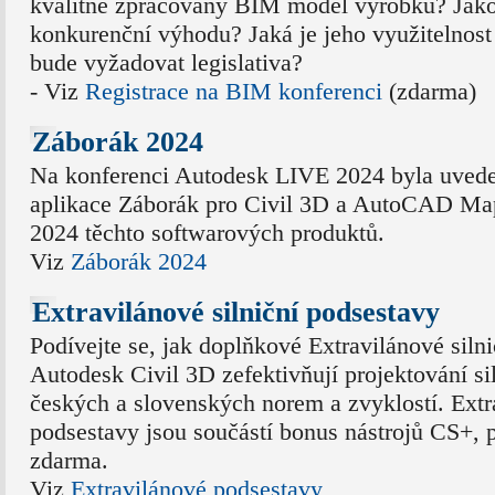
kvalitně zpracovaný BIM model výrobku? Jako
konkurenční výhodu? Jaká je jeho využitelnost 
bude vyžadovat legislativa?
- Viz
Registrace na BIM konferenci
(zdarma)
Záborák 2024
Na konferenci Autodesk LIVE 2024 byla uvede
aplikace Záborák pro Civil 3D a AutoCAD Map
2024 těchto softwarových produktů.
Viz
Záborák 2024
Extravilánové silniční podsestavy
Podívejte se, jak doplňkové Extravilánové siln
Autodesk Civil 3D zefektivňují projektování si
českých a slovenských norem a zvyklostí. Extra
podsestavy jsou součástí bonus nástrojů CS+, 
zdarma.
Viz
Extravilánové podsestavy