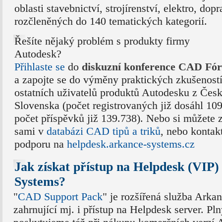
oblasti stavebnictví, strojírenství, elektro, do
rozčleněných do 140 tematických kategorií.
Řešíte nějaký problém s produkty firmy
Autodesk?
Přihlaste se
do
diskuzní konference CAD Fó
a zapojte se do výměny praktických zkušeností 
ostatních uživatelů produktů Autodesku z Česk
Slovenska (počet registrovaných již dosáhl 10
počet příspěvků již 139.738). Nebo si můžete z
sami v
databázi CAD tipů a triků
, nebo kontak
podporu na
helpdesk.arkance-systems.cz
Jak získat přístup na Helpdesk (VIP)
Systems?
"
CAD Support Pack
" je rozšířená služba Arka
zahrnující mj. i přístup na Helpdesk server. Pl