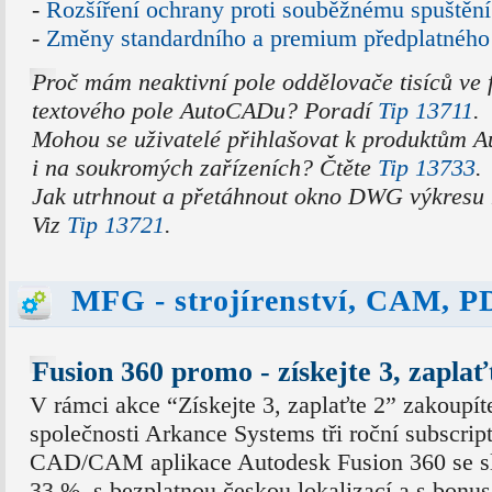
-
Rozšíření ochrany proti souběžnému spuštění
-
Změny standardního a premium předplatného
Proč mám neaktivní pole oddělovače tisíců ve
textového pole AutoCADu? Poradí
Tip 13711
.
Mohou se uživatelé přihlašovat k produktům 
i na soukromých zařízeních? Čtěte
Tip 13733
.
Jak utrhnout a přetáhnout okno DWG výkresu
Viz
Tip 13721
.
MFG - strojírenství, CAM, 
Fusion 360 promo - získejte 3, zaplať
V rámci akce “Získejte 3, zaplaťte 2” zakoupít
společnosti Arkance Systems tři roční subscrip
CAD/CAM aplikace Autodesk Fusion 360 se s
33 %, s bezplatnou českou lokalizací a s bonus