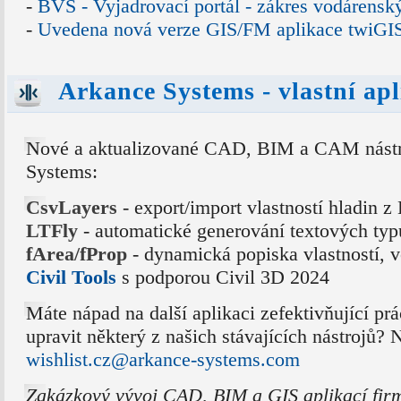
-
BVS - Vyjadrovací portál - zákres vodárenský
-
Uvedena nová verze GIS/FM aplikace twiGI
Arkance Systems - vlastní apl
Nové a aktualizované CAD, BIM a CAM nástro
Systems:
CsvLayers
- export/import vlastností hladin 
LTFly
- automatické generování textových typ
fArea/fProp
- dynamická popiska vlastností, vč
Civil Tools
s podporou Civil 3D 2024
Máte nápad na další aplikaci zefektivňující prá
upravit některý z našich stávajících nástrojů?
wishlist.cz@arkance-systems.com
Zakázkový vývoj CAD, BIM a GIS aplikací fir