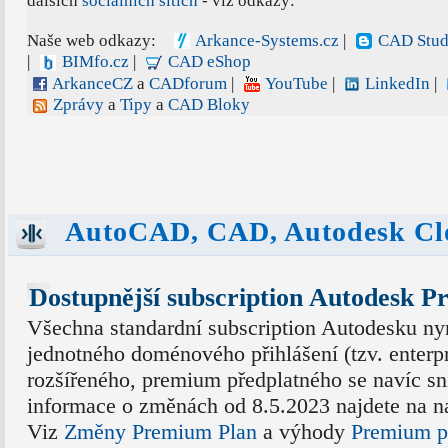
dalších
sociálních sítích
- viz odkazy:
Naše web odkazy:
Arkance-Systems.cz
|
CAD Stud
|
BIMfo.cz
|
CAD eShop
ArkanceCZ
a
CADforum
|
YouTube
|
LinkedIn
|
Zprávy
a
Tipy
a
CAD Bloky
AutoCAD, CAD, Autodesk Cl
Dostupnější subscription Autodesk 
Všechna standardní subscription Autodesku nyn
jednotného doménového přihlášení (tzv. enterp
rozšířeného, premium předplatného se navíc sn
informace o změnách od 8.5.2023 najdete na n
Viz
Změny Premium Plan
a výhody
Premium p