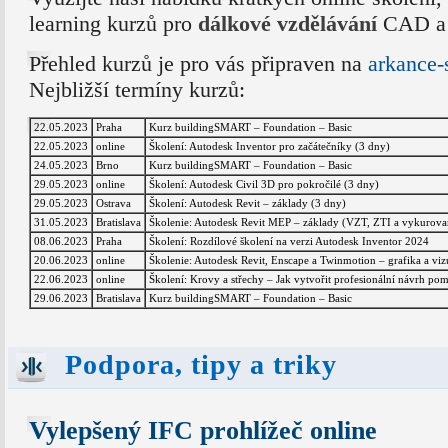
learning kurzů pro
dálkové vzdělávání
CAD a 
Přehled kurzů je pro vás připraven na
arkance-
Nejbližší termíny kurzů:
22.05.2023
Praha
Kurz buildingSMART – Foundation – Basic
22.05.2023
online
Školení: Autodesk Inventor pro začátečníky (3 dny)
24.05.2023
Brno
Kurz buildingSMART – Foundation – Basic
29.05.2023
online
Školení: Autodesk Civil 3D pro pokročilé (3 dny)
29.05.2023
Ostrava
Školení: Autodesk Revit – základy (3 dny)
31.05.2023
Bratislava
Školenie: Autodesk Revit MEP – základy (VZT, ZTI a vykurovan
08.06.2023
Praha
Školení: Rozdílové školení na verzi Autodesk Inventor 2024
20.06.2023
online
Školenie: Autodesk Revit, Enscape a Twinmotion – grafika a vizu
22.06.2023
online
Školení: Krovy a střechy – Jak vytvořit profesionální návrh po
29.06.2023
Bratislava
Kurz buildingSMART – Foundation – Basic
Podpora, tipy a triky
Vylepšený IFC prohlížeč online