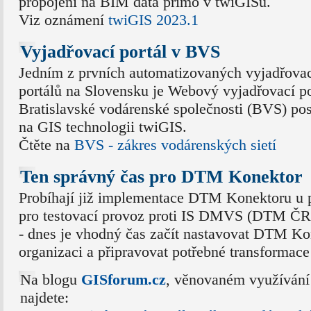
propojení na BIM data přímo v twiGISu.
Viz oznámení
twiGIS 2023.1
Vyjadřovací portál v BVS
Jedním z prvních automatizovaných vyjadřova
portálů na Slovensku je Webový vyjadřovací po
Bratislavské vodárenské společnosti (BVS) po
na GIS technologii twiGIS.
Čtěte na
BVS - zákres vodárenských sietí
Ten správný čas pro DTM Konektor
Probíhají již implementace DTM Konektoru u 
pro testovací provoz proti IS DMVS (DTM ČR)
- dnes je vhodný čas začít nastavovat DTM Ko
organizaci a připravovat potřebné transformace
Na blogu
GISforum.cz
, věnovaném využívání
najdete: