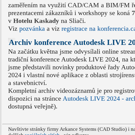
zaměřením na využití CAD/CAM a BIM/FM řeš
prezentacemi zákazníků i workshopy se koná
7
v
Hotelu Kaskady
na Sliači.
Viz
pozvánka
a viz
registrace na konferencia.
Archiv konference Autodesk LIVE 2
Na začátku května jsme odvysílali online stre
tradiční konference Autodesk LIVE 2024, na k
jsme představili novinky produktové řady Aut
2024 i vlastní nové aplikace z oblasti strojírens
a stavebnictví.
Kompletní archiv videozáznamů je pro registro
dispozici na stránce
Autodesk LIVE 2024 - arc
dostupná veřejně).
Navštivte stránky firmy Arkance Systems (CAD Studio) i n