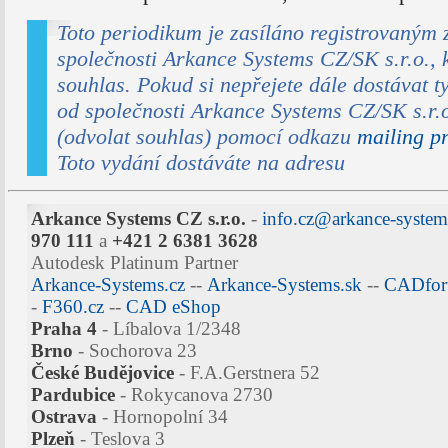
Toto periodikum je zasíláno registrovaným
společnosti Arkance Systems CZ/SK s.r.o., k
souhlas. Pokud si nepřejete dále dostávat t
od společnosti Arkance Systems CZ/SK s.r.o
(odvolat souhlas) pomocí odkazu
mailing p
Toto vydání dostáváte na adresu
Arkance Systems CZ s.r.o.
-
info.cz@arkance-syste
970 111
a
+421 2 6381 3628
Autodesk Platinum Partner
Arkance-Systems.cz
--
Arkance-Systems.sk
--
CADfor
-
F360.cz
--
CAD eShop
Praha 4
- Líbalova 1/2348
Brno
- Sochorova 23
České Budějovice
- F.A.Gerstnera 52
Pardubice
- Rokycanova 2730
Ostrava
- Hornopolní 34
Plzeň
- Teslova 3