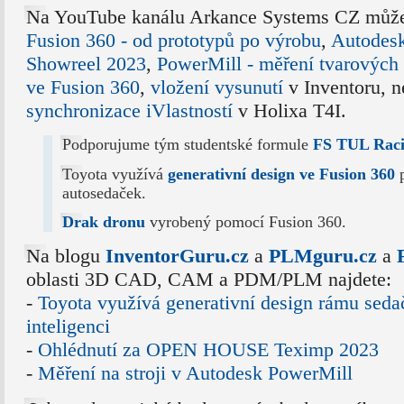
Na YouTube kanálu Arkance Systems CZ může
Fusion 360 - od prototypů po výrobu
,
Autodes
Showreel 2023
,
PowerMill - měření tvarových
ve Fusion 360
,
vložení vysunutí
v Inventoru, 
synchronizace iVlastností
v Holixa T4I.
Podporujume tým studentské formule
FS TUL Rac
Toyota využívá
generativní design ve Fusion 360
p
autosedaček.
Drak dronu
vyrobený pomocí Fusion 360.
Na blogu
InventorGuru.cz
a
PLMguru.cz
a
oblasti 3D CAD, CAM a PDM/PLM najdete:
-
Toyota využívá generativní design rámu sed
inteligenci
-
Ohlédnutí za OPEN HOUSE Teximp 2023
-
Měření na stroji v Autodesk PowerMill