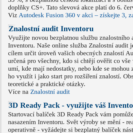
doplňky CS+. Tato slevová akce platí do 6. če
Viz
Autodesk Fusion 360 v akci – získejte 3, z
Znalostní audit Inventoru
Využijte novou bezplatnou službu znalostního 
Inventoru. Naše online služba Znalostní audit j
cílem určit úroveň vašich obecných znalostí Au
určená pro všechny, kdo si chtějí ověřit co vš
umí, kde mají nedostatky, nebo kde se mohou 
ho využít i jako start pro rozšíření znalostí. O
teoretické a praktické otázky.
Více na
Znalostní audit
3D Ready Pack - využijte váš Invent
Startovací balíček 3D Ready Pack vám pomůže
nasazením Inventoru. Svět výroby se mění - re
operativně - vyžádejte si bezplatný balíček nást