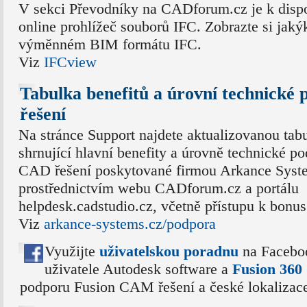
V sekci Převodníky na CADforum.cz je k dispo
online prohlížeč souborů IFC. Zobrazte si jak
výměnném BIM formátu IFC.
Viz
IFCview
Tabulka benefitů a úrovní technick
řešení
Na stránce Support najdete aktualizovanou tab
shrnující hlavní benefity a úrovně technické p
CAD řešení poskytované firmou Arkance Syst
prostřednictvím webu CADforum.cz a portálu
helpdesk.cadstudio.cz, včetně přístupu k bonu
Viz
arkance-systems.cz/podpora
Využijte
uživatelskou poradnu
na Facebo
uživatele Autodesk software a
Fusion 36
podporu Fusion CAM řešení a české lokalizac