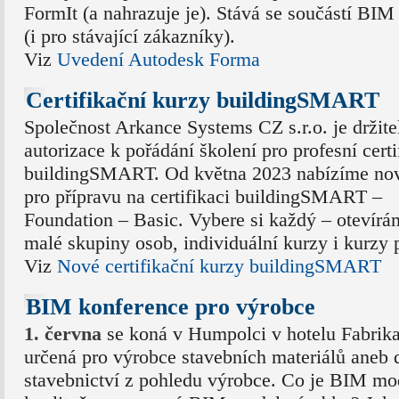
FormIt (a nahrazuje je). Stává se součástí BI
(i pro stávající zákazníky).
Viz
Uvedení Autodesk Forma
Certifikační kurzy buildingSMART
Společnost Arkance Systems CZ s.r.o. je držit
autorizace k pořádání školení pro profesní certi
buildingSMART. Od května 2023 nabízíme no
pro přípravu na certifikaci buildingSMART –
Foundation – Basic. Vybere si každý – otevírá
malé skupiny osob, individuální kurzy i kurzy 
Viz
Nové certifikační kurzy buildingSMART
BIM konference pro výrobce
1. června
se koná v Humpolci v hotelu Fabrik
určená pro výrobce stavebních materiálů aneb d
stavebnictví z pohledu výrobce. Co je BIM m