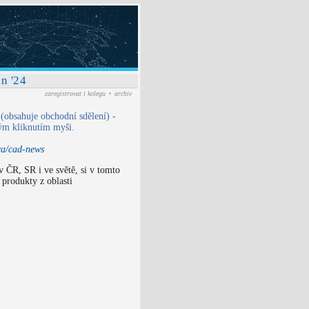
n '24
zaregistrovat i kolegu + archiv
obsahuje obchodní sdělení) -
ným kliknutím myši.
ra/cad-news
ČR, SR i ve světě, si v tomto
 produkty z oblasti