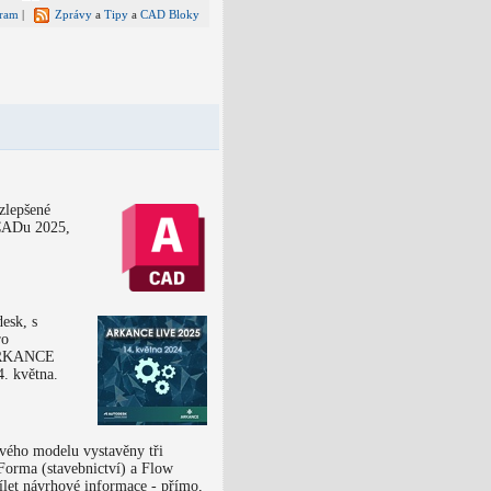
gram
|
Zprávy
a
Tipy
a
CAD Bloky
zlepšené
oCADu 2025,
esk, s
ro
e ARKANCE
. května.
ového modelu vystavěny tři
 Forma (stavebnictví) a Flow
ílet návrhové informace - přímo,