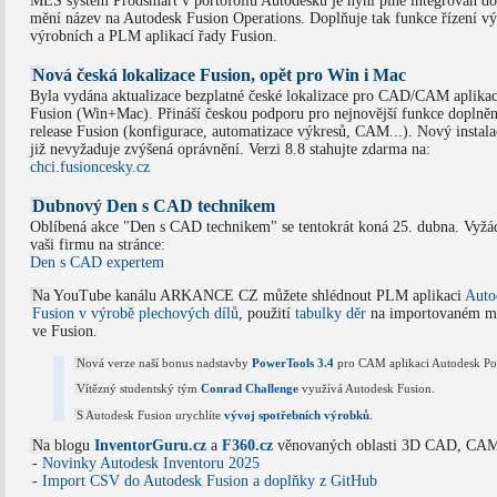
MES systém Prodsmart v portofoliu Autodesku je nyní plně integrován do
mění název na Autodesk Fusion Operations. Doplňuje tak funkce řízení vý
výrobních a PLM aplikací řady Fusion.
Nová česká lokalizace Fusion, opět pro Win i Mac
Byla vydána aktualizace bezplatné české lokalizace pro CAD/CAM aplika
Fusion (Win+Mac). Přináší českou podporu pro nejnovější funkce doplně
release Fusion (konfigurace, automatizace výkresů, CAM...). Nový instal
již nevyžaduje zvýšená oprávnění. Verzi 8.8 stahujte zdarma na:
chci.fusioncesky.cz
Dubnový Den s CAD technikem
Oblíbená akce "Den s CAD technikem" se tentokrát koná 25. dubna. Vyžáde
vaši firmu na stránce:
Den s CAD expertem
Na YouTube kanálu ARKANCE CZ můžete shlédnout PLM aplikaci
Auto
Fusion v výrobě plechových dílů
, použití
tabulky děr
na importovaném m
ve Fusion.
Nová verze naší bonus nadstavby
PowerTools 3.4
pro CAM aplikaci Autodesk Po
Vítězný studentský tým
Conrad Challenge
využívá Autodesk Fusion.
S Autodesk Fusion urychlíte
vývoj spotřebních výrobků
.
Na blogu
InventorGuru.cz
a
F360.cz
věnovaných oblasti 3D CAD, CAM
-
Novinky Autodesk Inventoru 2025
-
Import CSV do Autodesk Fusion a doplňky z GitHub