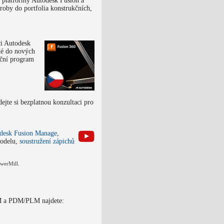
 platformy Autodesk Fusion a
roby do portfolia konstrukčních,
ci Autodesk
né do nových
ační program
jte si bezplatnou konzultaci pro
desk Fusion Manage
,
odelu,
soustružení zápichů
werMill.
 a PDM/PLM najdete: