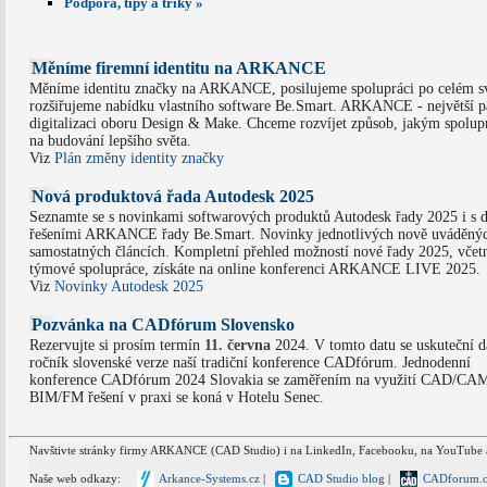
Podpora, tipy a triky »
Měníme firemní identitu na ARKANCE
Měníme identitu značky na ARKANCE, posilujeme spolupráci po celém sv
rozšiřujeme nabídku vlastního software Be.Smart. ARKANCE - největší p
digitalizaci oboru Design & Make. Chceme rozvíjet způsob, jakým spolu
na budování lepšího světa.
Viz
Plán změny identity značky
Nová produktová řada Autodesk 2025
Seznamte se s novinkami softwarových produktů Autodesk řady 2025 i s 
řešeními ARKANCE řady Be.Smart. Novinky jednotlivých nově uváděnýc
samostatných článcích. Kompletní přehled možností nové řady 2025, včetn
týmové spolupráce, získáte na online konferenci ARKANCE LIVE 2025.
Viz
Novinky Autodesk 2025
Pozvánka na CADfórum Slovensko
Rezervujte si prosím termín
11. června
2024. V tomto datu se uskuteční d
ročník slovenské verze naší tradiční konference CADfórum. Jednodenní
konference CADfórum 2024 Slovakia se zaměřením na využití CAD/CAM
BIM/FM řešení v praxi se koná v Hotelu Senec.
Navštivte stránky firmy ARKANCE (CAD Studio) i na LinkedIn, Facebooku, na YouTube 
Naše web odkazy:
Arkance-Systems.cz
|
CAD Studio blog
|
CADforum.c