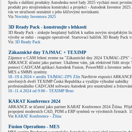
Spolu s dalšími produkty Autodesku nové řady 2025 vychází mezi prvními
produkt pro strojírenskou konstrukci a projekci - Autodesk Inventor 2025
vás ve stručnosti seznámit s jeho klíčovými novinkami.
Viz
Novinky Inventoru 2025
3D Ready Pack - konstruujte s lehkostí
3D Ready Pack - získejte bezplatný balíček k našim novým strojařským l
výroby se mění - reagujte operativně. Startovací balíček 3D Ready Pack
Viz
3D Ready Pack
Zákaznické dny TAJMAC + TEXIMP
Zájemce o CAM řešení zveme na "Zákaznické dny 2024 TAJMAC-ZPS" -
ARKANCE účastní jako partner. Ukážeme vám, jak efektivně řídit stroje
pomocí CAD/CAM aplikací Autodesk Fusion, PowerMill a Inventor nebo
MES a SMMS systémy.
18.-19.4.2024 v areálu TAJMAC-ZPS Zlín
Navštivte expozici ARKANCE
otevřených dveří TEXIMP Česká Republika a využijte výhodné nabídky
profesionálního CAD/CAM softwaru Autodesk pro soustružení a frézování
10.-11.4.2024 od 9:00 - TEXIMP Brno
KARAT Konference 2024
ARKANCE se účastní jako partner KARAT Konference 2024 Žilina. Přijď
propojení moderních CAD, PDM a ERP systémů ve výrobních firmách. 11.
Viz
KARAT Konference - Žlina
Fusion Operations - MES