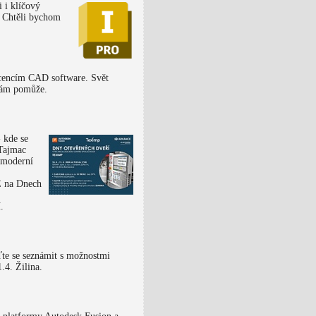
 i klíčový
. Chtěli bychom
icencím CAD software. Svět
 vám pomůže.
 kde se
 Tajmac
 moderní
 na Dnech
.
te se seznámit s možnostmi
4. Žilina.