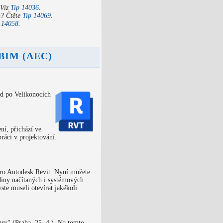
 Viz
Tip 14036
.
n? Čtěte
Tip 14069
.
 14058
.
, BIM (AEC)
d po Velikonocích
í, přichází ve
práci v projektování.
ro Autodesk Revit. Nyní můžete
diny načítaných i systémových
ste museli otevírat jakékoli
ury" (Praha, 25. 4.). Na tomto