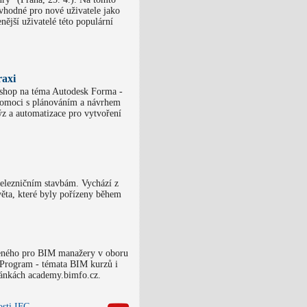
vhodné pro nové uživatele jako
enější uživatelé této populární
raxi
kshop na téma Autodesk Forma -
pomoci s plánováním a návrhem
z a automatizace pro vytvoření
elezničním stavbám. Vychází z
ěta, které byly pořízeny během
eného pro BIM manažery v oboru
 Program - témata BIM kurzů i
ránkách academy.bimfo.cz.
osti IFC
.