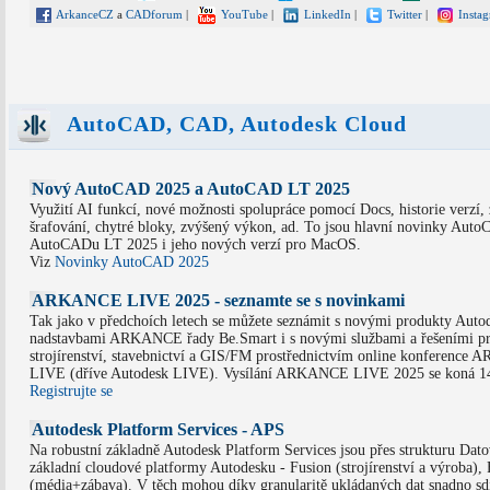
ArkanceCZ
a
CADforum
|
YouTube
|
LinkedIn
|
Twitter
|
Insta
AutoCAD, CAD, Autodesk Cloud
Nový AutoCAD 2025 a AutoCAD LT 2025
Využití AI funkcí, nové možnosti spolupráce pomocí Docs, historie verzí, 
šrafování, chytré bloky, zvýšený výkon, ad. To jsou hlavní novinky Aut
AutoCADu LT 2025 i jeho nových verzí pro MacOS.
Viz
Novinky AutoCAD 2025
ARKANCE LIVE 2025 - seznamte se s novinkami
Tak jako v předchoích letech se můžete seznámit s novými produkty Autod
nadstavbami ARKANCE řady Be.Smart i s novými službami a řešeními p
strojírenství, stavebnictví a GIS/FM prostřednictvím online konferenc
LIVE (dříve Autodesk LIVE). Vysílání ARKANCE LIVE 2025 se koná 14
Registrujte se
Autodesk Platform Services - APS
Na robustní základně Autodesk Platform Services jsou přes strukturu Dat
základní cloudové platformy Autodesku - Fusion (strojírenství a výroba),
(média+zábava). V těch mohou díky granularitě ukládaných dat snadno sd