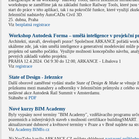
workshopu se zaměříme jak na základní funkce Railway Tools, které jsou 
start do práce v této aplikaci, tak i na pokročilé funkce, které využijí zkuš
železniční nadstavby AutoCADu Civil 3D.
25. dubna, Praha
Viz
bezplatná registrace
Workshop Autodesk Forma – umělá inteligence v projekční p
Architekti, stavaři, developeři pozor! Společnost ARKANCE pořádá wor
ukážeme zde, jak vám umělá inteligence a generativní modelování může 
projektu od samého počátku. Využijte možnosti koncepčního návrhu, analý
pevných základů vašeho projektu.
PRAHA 12.4.2024. Od 9:30 do 12:00, ARKANCE - Líbalova 1
Viz
registrace
State of Design - železnice
Další oborově zaměřené vydání studie
State of Design & Make
se věnuje ž
průzkumu mezi manažery a odborníky v železničním průmyslu z celého sv
nedávné akce Autodesk Rail Summit v Amsterdamu.
Stáhněte si
PDF
Nové kurzy BIM Academy
Byly vypsány nové termíny "BIM Academy", vzdělávacího programu urč
pozemních a inženýrských staveb s možností certifikace buildingSMART.
aktualizované dubnové a květnové termíny v Praze a v Brně najdete na st
Viz
Academy.BIMfo.cz
Na YouTube kanálu ARKANCE CZ můžete shlédnout
nastavení průhledn