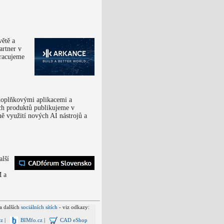
ětě a
artner v
pracujeme
doplňkovými aplikacemi a
h produktů publikujeme v
ě využití nových AI nástrojů a
alší
 a
a dalších
sociálních sítích
- viz odkazy:
z
|
BIMfo.cz
|
CAD eShop