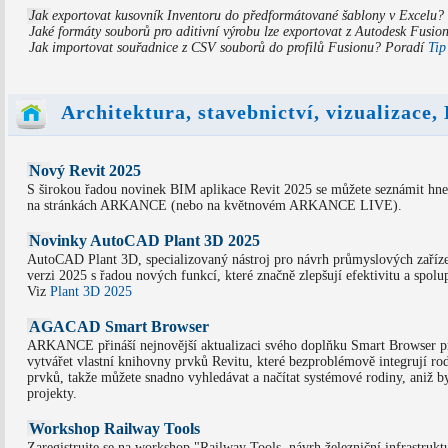
Jak exportovat kusovník Inventoru do předformátované šablony v Excelu?
Jaké formáty souborů pro aditivní výrobu lze exportovat z Autodesk Fusio
Jak importovat souřadnice z CSV souborů do profilů Fusionu? Poradí
Tip
Architektura, stavebnictví, vizualizace
Nový Revit 2025
S širokou řadou novinek BIM aplikace Revit 2025 se můžete seznámit hne
na stránkách ARKANCE (nebo na květnovém ARKANCE LIVE).
Novinky AutoCAD Plant 3D 2025
AutoCAD Plant 3D, specializovaný nástroj pro návrh průmyslových zařízen
verzi 2025 s řadou nových funkcí, které značně zlepšují efektivitu a spolu
Viz
Plant 3D 2025
AGACAD Smart Browser
ARKANCE přináší nejnovější aktualizaci svého doplňku Smart Browser p
vytvářet vlastní knihovny prvků Revitu, které bezproblémově integrují ro
prvků, takže můžete snadno vyhledávat a načítat systémové rodiny, aniž by
projekty.
Workshop Railway Tools
Zaregistrujte se na workshop "Railway Tools, návrh železniční infrastrukt