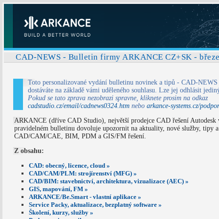
CAD-NEWS - Bulletin firmy ARKANCE CZ+SK - březe
Toto personalizované vydání bulletinu novinek a tipů - CAD-NEWS (
dostáváte na základě vámi uděleného souhlasu. Lze jej odhlásit jedi
Pokud se tato zprava nezobrazi spravne, kliknete prosim na odkaz
cadstudio.cz/email/cadnews0324.htm
nebo
arkance-systems.cz/podpo
ARKANCE (dříve CAD Studio), největší prodejce CAD řešení Autodesk v 
pravidelném bulletinu dovoluje upozornit na aktuality, nové služby, tipy a
CAD/CAM/CAE, BIM, PDM a GIS/FM řešení.
Z obsahu:
CAD: obecný, licence, cloud »
CAD/CAM/PLM: strojírenství (MFG) »
CAD/BIM: stavebnictví, architektura, vizualizace (AEC) »
GIS, mapování, FM »
ARKANCE/Be.Smart - vlastní aplikace »
Service Packy, aktualizace, bezplatný software »
Školení, kurzy, služby »