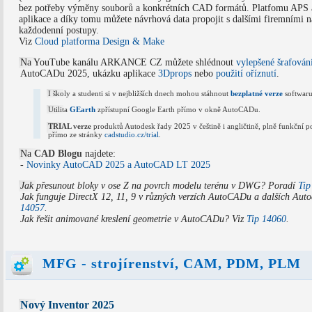
bez potřeby výměny souborů a konkrétních CAD formátů. Platfomu APS a
aplikace a díky tomu můžete návrhová data propojit s dalšími firemními ná
každodenní postupy.
Viz
Cloud platforma Design & Make
Na YouTube kanálu ARKANCE CZ můžete shlédnout
vylepšené šrafován
AutoCADu 2025, ukázku aplikace
3Dprops
nebo
použití oříznutí
.
I školy a studenti si v nejbližších dnech mohou stáhnout
bezplatné verze
softwaru
Utilita
GEarth
zpřístupní Google Earth přímo v okně AutoCADu.
TRIAL verze
produktů Autodesk řady 2025 v češtině i angličtině, plně funkční p
přímo ze stránky
cadstudio.cz/trial
.
Na
CAD Blogu
najdete:
-
Novinky AutoCAD 2025 a AutoCAD LT 2025
Jak přesunout bloky v ose Z na povrch modelu terénu v DWG? Poradí
Tip
Jak funguje DirectX 12, 11, 9 v různých verzích AutoCADu a dalších Aut
14057
.
Jak řešit animované kreslení geometrie v AutoCADu? Viz
Tip 14060
.
MFG - strojírenství, CAM, PDM, PLM
Nový Inventor 2025