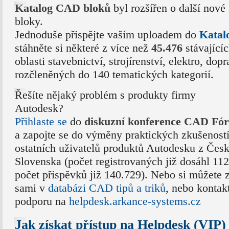
Katalog CAD bloků
byl rozšířen o další no
bloky.
Jednoduše přispějte vaším uploadem do
Katal
stáhněte si některé z více než
45.476
stávajíc
oblasti stavebnictví, strojírenství, elektro, do
rozčleněných do 140 tematických kategorií.
Řešíte nějaký problém s produkty firmy
Autodesk?
Přihlaste se
do
diskuzní konference CAD Fó
a zapojte se do výměny praktických zkušeností 
ostatních uživatelů produktů Autodesku z Česk
Slovenska (počet registrovaných již dosáhl 11
počet příspěvků již 140.729). Nebo si můžete z
sami v
databázi CAD tipů a triků
, nebo kontak
podporu na
helpdesk.arkance-systems.cz
Jak získat přístup na Helpdesk (VIP)