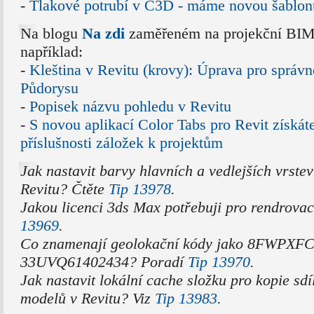
-
Tlakové potrubí v C3D - máme novou šablon
Na blogu
Na zdi
zaměřeném na projekční BIM a
například:
-
Kleština v Revitu (krovy): Úprava pro správn
Půdorysu
-
Popisek názvu pohledu v Revitu
-
S novou aplikací Color Tabs pro Revit získát
příslušnosti záložek k projektům
Jak nastavit barvy hlavních a vedlejších vrste
Revitu? Čtěte
Tip 13978
.
Jakou licenci 3ds Max potřebuji pro rendrova
13969
.
Co znamenají geolokační kódy jako 8FWPXF
33UVQ61402434? Poradí
Tip 13970
.
Jak nastavit lokální cache složku pro kopie sd
modelů v Revitu? Viz
Tip 13983
.