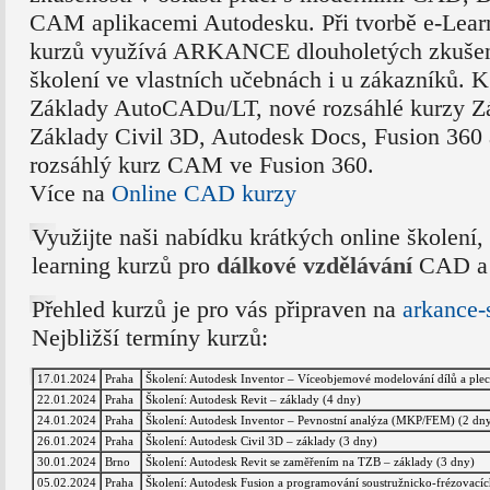
CAM aplikacemi Autodesku. Při tvorbě e-Lear
kurzů využívá ARKANCE dlouholetých zkušeno
školení ve vlastních učebnách i u zákazníků. K
Základy AutoCADu/LT, nové rozsáhlé kurzy Zá
Základy Civil 3D, Autodesk Docs, Fusion 360
rozsáhlý kurz CAM ve Fusion 360.
Více na
Online CAD kurzy
Využijte naši nabídku krátkých online školení,
learning kurzů pro
dálkové vzdělávání
CAD a 
Přehled kurzů je pro vás připraven na
arkance-
Nejbližší termíny kurzů:
17.01.2024
Praha
Školení: Autodesk Inventor – Víceobjemové modelování dílů a ple
22.01.2024
Praha
Školení: Autodesk Revit – základy (4 dny)
24.01.2024
Praha
Školení: Autodesk Inventor – Pevnostní analýza (MKP/FEM) (2 dn
26.01.2024
Praha
Školení: Autodesk Civil 3D – základy (3 dny)
30.01.2024
Brno
Školení: Autodesk Revit se zaměřením na TZB – základy (3 dny)
05.02.2024
Praha
Školení: Autodesk Fusion a programování soustružnicko-frézovacíc