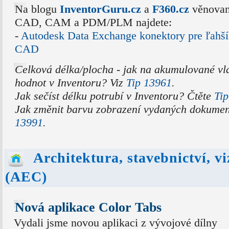
Na blogu
InventorGuru.cz
a
F360.cz
věnovan
CAD, CAM a PDM/PLM najdete:
-
Autodesk Data Exchange konektory pre ľahší
CAD
Celková délka/plocha - jak na akumulované vl
hodnot v Inventoru? Viz
Tip 13961
.
Jak sečíst délku potrubí v Inventoru? Čtěte
Ti
Jak změnit barvu zobrazení vydaných dokumen
13991
.
Architektura, stavebnictví, v
(AEC)
Nová aplikace Color Tabs
Vydali jsme novou aplikaci z vývojové dílny