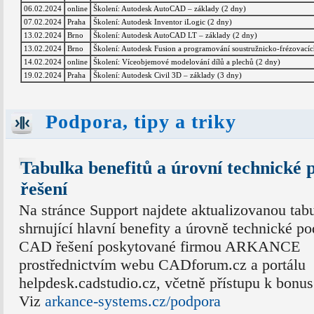
06.02.2024
online
Školení: Autodesk AutoCAD – základy (2 dny)
07.02.2024
Praha
Školení: Autodesk Inventor iLogic (2 dny)
13.02.2024
Brno
Školení: Autodesk AutoCAD LT – základy (2 dny)
13.02.2024
Brno
Školení: Autodesk Fusion a programování soustružnicko-frézovacíc
14.02.2024
online
Školení: Víceobjemové modelování dílů a plechů (2 dny)
19.02.2024
Praha
Školení: Autodesk Civil 3D – základy (3 dny)
Podpora, tipy a triky
Tabulka benefitů a úrovní technick
řešení
Na stránce Support najdete aktualizovanou tab
shrnující hlavní benefity a úrovně technické p
CAD řešení poskytované firmou ARKANCE
prostřednictvím webu CADforum.cz a portálu
helpdesk.cadstudio.cz, včetně přístupu k bonu
Viz
arkance-systems.cz/podpora