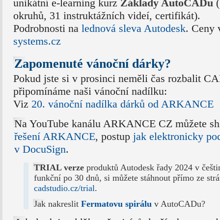
unikátní e-learning kurz
Základy AutoCADu
(
okruhů, 31 instruktážních videí, certifikát).
Podrobnosti na
lednová sleva Autodesk
. Ceny 
systems.cz
Zapomenuté vánoční dárky?
Pokud jste si v prosinci neměli čas rozbalit C
připomínáme naši vánoční nadílku:
Viz
20. vánoční nadílka dárků od ARKANCE
Na YouTube kanálu ARKANCE CZ můžete sh
řešení ARKANCE
, postup
jak elektronicky p
v DocuSign
.
TRIAL verze
produktů Autodesk řady 2024 v češtině
funkční po 30 dnů, si můžete stáhnout přímo ze str
cadstudio.cz/trial
.
Jak nakreslit
Fermatovu spirálu
v AutoCADu?