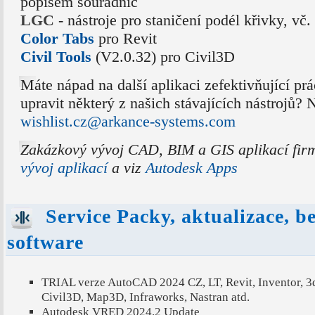
popisem souřadnic
LGC
- nástroje pro staničení podél křivky, v
Color Tabs
pro Revit
Civil Tools
(V2.0.32) pro Civil3D
Máte nápad na další aplikaci zefektivňující prá
upravit některý z našich stávajících nástrojů?
wishlist.cz@arkance-systems.com
Zakázkový vývoj CAD, BIM a GIS aplikací fi
vývoj aplikací
a viz
Autodesk Apps
Service Packy, aktualizace, b
software
TRIAL verze AutoCAD 2024 CZ, LT, Revit, Inventor, 3
Civil3D, Map3D, Infraworks, Nastran atd.
Autodesk VRED 2024.2 Update