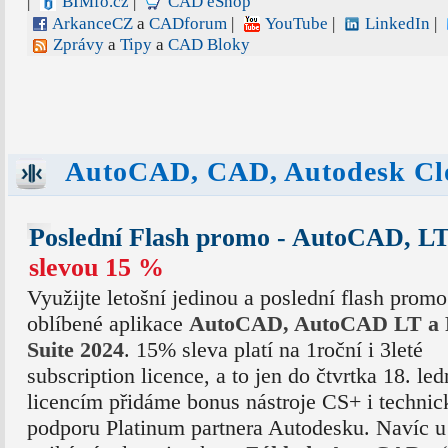
|
BIMfo.cz
|
CAD eShop
ArkanceCZ
a
CADforum
|
YouTube
|
LinkedIn
|
Zprávy
a
Tipy
a
CAD Bloky
AutoCAD, CAD, Autodesk Cl
Poslední Flash promo - AutoCAD, LT
slevou 15 %
Využijte letošní jedinou a poslední flash promo
oblíbené aplikace
AutoCAD, AutoCAD LT a 
Suite 2024
. 15% sleva platí na 1roční i 3leté
subscription licence, a to jen do čtvrtka 18. le
licencím přidáme bonus nástroje CS+ i technic
podporu Platinum partnera Autodesku. Navíc u 