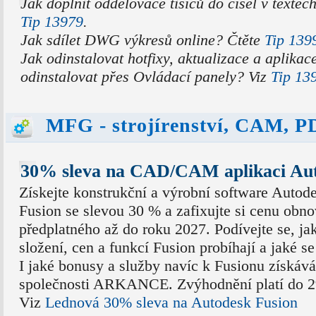
Jak doplnit oddělovače tisíců do čísel v text
Tip 13979
.
Jak sdílet DWG výkresů online? Čtěte
Tip 139
Jak odinstalovat hotfixy, aktualizace a aplikac
odinstalovat přes Ovládací panely? Viz
Tip 13
MFG - strojírenství, CAM, 
30% sleva na CAD/CAM aplikaci Aut
Získejte konstrukční a výrobní software Autod
Fusion se slevou 30 % a zafixujte si cenu obn
předplatného až do roku 2027. Podívejte se, j
složení, cen a funkcí Fusion probíhají a jaké se
I jaké bonusy a služby navíc k Fusionu získává
společnosti ARKANCE. Zvýhodnění platí do 29
Viz
Lednová 30% sleva na Autodesk Fusion