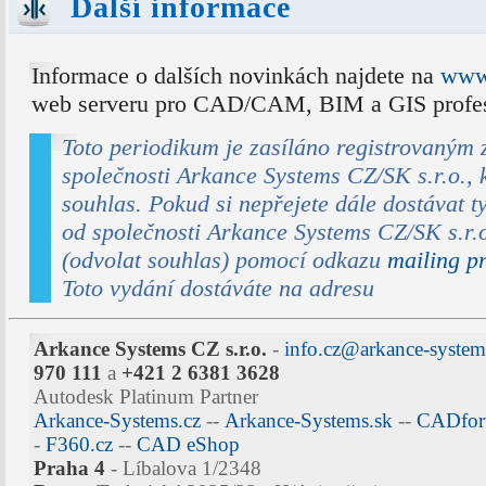
Další informace
Informace o dalších novinkách najdete na
www.
web serveru pro CAD/CAM, BIM a GIS profes
Toto periodikum je zasíláno registrovaným
společnosti Arkance Systems CZ/SK s.r.o., k
souhlas. Pokud si nepřejete dále dostávat t
od společnosti Arkance Systems CZ/SK s.r.o
(odvolat souhlas) pomocí odkazu
mailing p
Toto vydání dostáváte na adresu
Arkance Systems CZ s.r.o.
-
info.cz@arkance-syste
970 111
a
+421 2 6381 3628
Autodesk Platinum Partner
Arkance-Systems.cz
--
Arkance-Systems.sk
--
CADfor
-
F360.cz
--
CAD eShop
Praha 4
- Líbalova 1/2348