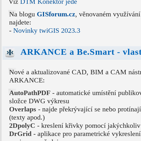
Viz
DTM Konektor jede
Na blogu
GISforum.cz
, věnovaném využívání
najdete:
-
Novinky twiGIS 2023.3
ARKANCE a Be.Smart - vlastn
Nové a aktualizované CAD, BIM a CAM nástro
ARKANCE:
AutoPathPDF
- automatické umístění publik
složce DWG výkresu
Overlaps
- najde překrývající se nebo protína
(texty apod.)
2DpolyC
- kreslení křivky pomocí jakýchkoli
DrGrid
- aplikace pro parametrické vykresle