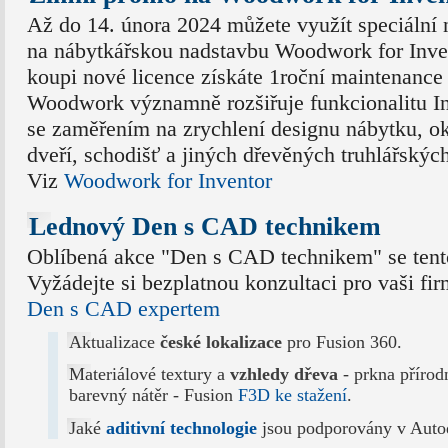
Až do 14. února 2024 můžete využít speciální
na nábytkářskou nadstavbu Woodwork for Inven
koupi nové licence získáte 1roční maintenance
Woodwork významně rozšiřuje funkcionalitu I
se zaměřením na zrychlení designu nábytku, o
dveří, schodišť a jiných dřevěných truhlářskýc
Viz
Woodwork for Inventor
Lednový Den s CAD technikem
Oblíbená akce "Den s CAD technikem" se tento
Vyžádejte si bezplatnou konzultaci pro vaši fir
Den s CAD expertem
Aktualizace
české lokalizace
pro Fusion 360.
Materiálové textury a
vzhledy dřeva
- prkna přírod
barevný nátěr - Fusion
F3D ke stažení
.
Jaké
aditivní technologie
jsou podporovány v Auto