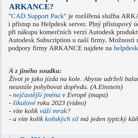
ARKANCE?
"
CAD Support Pack
" je rozšířená služba ARK
i přístup na Helpdesk server. Plný přístupový 
při nákupu komerčních verzí Autodesk produktů
Autodesk Subscription u naší firmy. Možnosti 
podpory firmy ARKANCE najdete na
helpdesk
A z jiného soudku:
Život je jako jízda na kole. Abyste udrželi bala
neustále pohybovat dopředu. (A.Einstein)
-
nejčastější jména
v Evropě (mapa)
-
šikulové
roku 2023 (video)
- víte kolik
váží mrak
?
- a víte kolik
koňských sil
má jeden typický ků