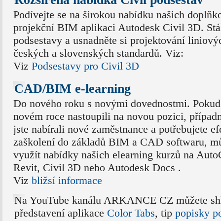
Podívejte se na širokou nabídku našich doplňk
projekční BIM aplikaci Autodesk Civil 3D. Stá
podsestavy a usnadněte si projektování liniový
českých a slovenských standardů. Viz:
Viz
Podsestavy pro Civil 3D
CAD/BIM e-learning
Do nového roku s novými dovednostmi. Pokud 
novém roce nastoupili na novou pozici, případ
jste nabírali nové zaměstnance a potřebujete ef
zaškolení do základů BIM a CAD softwaru, m
využít nabídky našich elearning kurzů na Aut
Revit, Civil 3D nebo Autodesk Docs .
Viz
bližsí informace
Na YouTube kanálu ARKANCE CZ můžete sh
představení aplikace
Color Tabs
, tip
popisky p