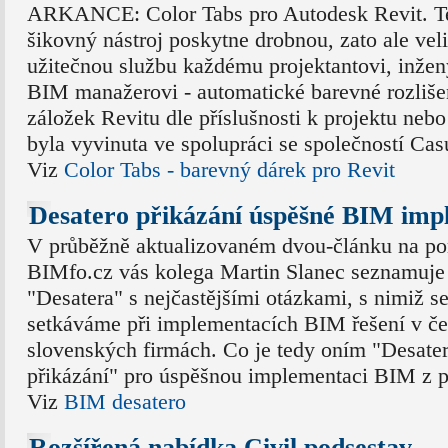
ARKANCE: Color Tabs pro Autodesk Revit. T
šikovný nástroj poskytne drobnou, zato ale vel
užitečnou službu každému projektantovi, inžen
BIM manažerovi - automatické barevné rozliše
záložek Revitu dle příslušnosti k projektu nebo
byla vyvinuta ve spolupráci se společností Cas
Viz
Color Tabs - barevný dárek pro Revit
Desatero přikázání úspěšné BIM imp
V průběžně aktualizovaném dvou-článku na po
BIMfo.cz vás kolega Martin Slanec seznamuje
"Desatera" s nejčastějšími otázkami, s nimiž s
setkáváme při implementacích BIM řešení v č
slovenských firmách. Co je tedy oním "Desate
přikázání" pro úspěšnou implementaci BIM z 
Viz
BIM desatero
Rozšířená nabídka Civil podsestav