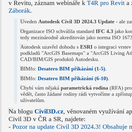
v Revitu, záznam webináře k
T4R pro Revit
a 
Záborák
.
Uveden
Autodesk Civil 3D 2024.3 Update
- ale za
Organizace ISO schválila standard
IFC 4.3
jako kon
tedy mezinárodně akreditován jako norma ISO 167
Autodesk uzavřel dohodu s
ESRI
o integraci vrste
podkladů "ArcGIS Basemaps" a "ArcGIS Living Atl
CAD/BIM/GIS produktů Autodesku.
BIMfo:
Desatero BIM přikázání (1-5)
.
BIMfo:
Desatero BIM přikázání (6-10)
.
Chybí vám nějaká
parametrická rodina
(RFA) pro
vědět, často žádané rodiny rádi vytvoříme a zpříst
uživatelům.
Na blogu
Civil3D.cz
, věnovaném využívání ap
Civil 3D v ČR a SR, najdete:
-
Pozor na update Civil 3D 2024.3! Obsahuje 