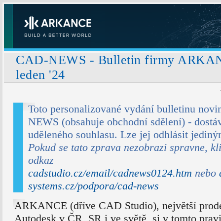
CAD-NEWS - Bulletin firmy ARKA
leden '24
Toto personalizované vydání bulletinu novi
NEWS (obsahuje obchodní sdělení) - dostáv
uděleného souhlasu. Lze jej odhlásit jedin
Pokud se tato zprava nezobrazi spravne, kl
odkaz
cadstudio.cz/email/cadnews0124.htm
nebo
systems.cz/podpora/cad-news
ARKANCE (dříve CAD Studio), největší prod
Autodesk v ČR, SR i ve světě, si v tomto prav