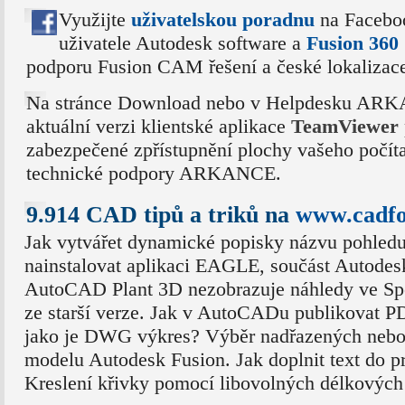
Využijte
uživatelskou poradnu
na Facebo
uživatele Autodesk software a
Fusion 36
podporu Fusion CAM řešení a české lokalizac
Na stránce Download nebo v Helpdesku ARK
aktuální verzi klientské aplikace
TeamViewer
zabezpečené zpřístupnění plochy vašeho počít
technické podpory ARKANCE.
9.914 CAD tipů a triků na
www.cadf
Jak vytvářet dynamické popisky názvu pohledu
nainstalovat aplikaci EAGLE, součást Autodes
AutoCAD Plant 3D nezobrazuje náhledy ve Spe
ze starší verze. Jak v AutoCADu publikovat PD
jako je DWG výkres? Výběr nadřazených nebo 
modelu Autodesk Fusion. Jak doplnit text do p
Kreslení křivky pomocí libovolných délkových