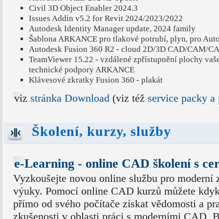
Civil 3D Object Enabler 2024.3
Issues Addin v5.2 for Revit 2024/2023/2022
Autodesk Identity Manager update, 2024 family
Šablona ARKANCE pro tlakové potrubí, plyn, pro Aut
Autodesk Fusion 360 R2 - cloud 2D/3D CAD/CAM/CA
TeamViewer 15.22 - vzdálené zpřístupnění plochy vaš
technické podpory ARKANCE
Klávesové zkratky Fusion 360 - plakát
viz
stránka Download
(viz též
service packy a
Školení, kurzy, služby
e-Learning - online CAD školení s ce
Vyzkoušejte novou online službu pro moderní 
výuky. Pomocí online CAD kurzů můžete kdyk
přímo od svého počítače získat vědomosti a pr
zkušenosti v oblasti práci s moderními CAD, 