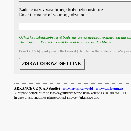
Zadejte název vaší firmy, školy nebo instituce:
Enter the name of your organization:
Odkaz ke stažení/zobrazení bude zaslán na zadanou e-mailovou adres
The download/view link will be sent to this e-mail address
E-mail může být poskytnut držiteli autorských práv daného souboru pro účely evi
ARKANCE CZ (CAD Studio) -
www.arkance.world
-
www.cadforum.cz
V případě dotazů pište na info.cz@arkance.world nebo volejte +420 910 970 111
In case of any inquiries please contact info.cz@arkance.world