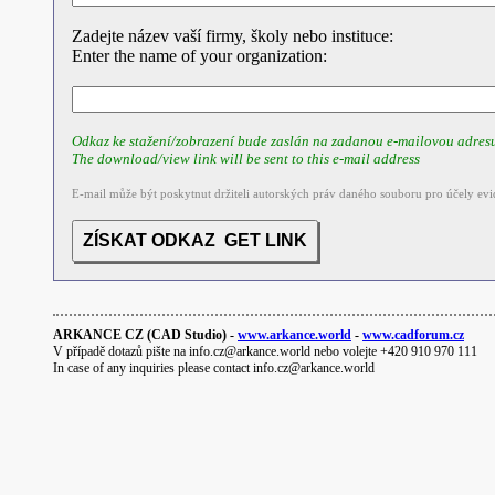
Zadejte název vaší firmy, školy nebo instituce:
Enter the name of your organization:
Odkaz ke stažení/zobrazení bude zaslán na zadanou e-mailovou adres
The download/view link will be sent to this e-mail address
E-mail může být poskytnut držiteli autorských práv daného souboru pro účely evi
ARKANCE CZ (CAD Studio) -
www.arkance.world
-
www.cadforum.cz
V případě dotazů pište na info.cz@arkance.world nebo volejte +420 910 970 111
In case of any inquiries please contact info.cz@arkance.world