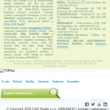
Firma CAD Studio s.r.o. je autorizovaný
BRNO
- Sochorova 23, 616 00 Brno, tel:
dealer Autodesk (již 26x po sobě
+420 910 970 111
oceněna jako největší dealer Autodesku
OSTRAVA
- Hornopolní 34, 702 00
v ČR a SR: 1994-2020), Autodesk
Ostrava, tel: +420 910 970 111
Platinum Partner, Autodesk Training
Č.BUDĚJOVICE
- Pražská tř. 16, 370
Center a Autodesk Developer s více než
04 České Budějovice, tel: +420 910 970
30letými zkušenostmi
a týmem 130
111
specialistů. Proč nakupovat právě
u
PARDUBICE
- Rokycanova 2730, 530
firmy CAD Studio
?
02 Pardubice, tel: +420 910 970 111
CAD Studio
dodává
kompletní řešení
-
PLZEŇ
- Teslova 3, 301 00 Plzeň, tel:
software, hardware, školení, služby - pro
+420 910 970 111
CAD/CAM
,
BIM
,
GIS/FM
,
PDM
a
SLOVENSKO
(Bratislava + Žilina) - tel.
multimédia, založená na technologiích
+421 2 6381 3628
firmy Autodesk (digitální prototypy, BIM,
FRANCIE, BELGIE, NIZOZEMSKO,
AutoCAD, Inventor, Revit, Civil 3D,
POLSKO, FINSKO, LITVA
(
Arkance
Fusion 360, 3ds Max, Vault, Plant,
Systems
)
Simulation, cloud...) a aplikační
nadstavby pro konkrétní profese (i
vlastní vývoj). CAD Studio je členem
evropské skupiny ARKANCE.
O firmě
|
Tiskové zprávy
|
Technická podpora
|
Řešení
|
CAD programy Autodesk
|
GIS
|
BIM
|
Školení
|
Kontakty
|
Reference
|
AutoCAD
|
Revit
|
Inventor
|
Fusion 360
|
3D tisk
DOWNLOAD
|
HLEDAT
O nás
Řešení
Služby
Obchod
Podpora
Kontakty
© Copyright 2026
CAD Studio s.r.o. (ARKANCE)
|
kontakt
|
webmaster
|