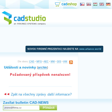
NOVOU FIREMNÍ PREZENTACI NAJDETE NA
www.arkance.world
Dle oboru:
CAD
•
MFG
•
AEC
•
MM
•
GIS
•
HW
Události a novinky
(
archiv
)
Požadovaný příspěvek nenalezen!
Zpět na všechny zprávy
další informace?
Zasílat bulletin CAD-NEWS