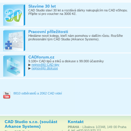
Slavíme 30 let
CAD Studio slaví 30 let a rozdává dárky nakupujícím na CAD eShopu.
Přijďte si pro voucher na 3000 Kč.
Pracovní příležitosti
Hledáme nové kolegy, kteří nám pomohou v dalším růstu. Rozšiřte
profesionální tým CAD Studia (Arkance Systems).
CADforum.cz
9.100+ CAD tipů a triků a diskuse s 99.000 účastníky
▶
nejnovější CAD tipy
▶
nejnovější diskuse
8810 odběratelů a 2062 CAD videí
CAD Studio s.r.o. (součást
Kontakt
Arkance Systems)
PRAHA
- Líbalova 1/2348, 149 00 Praha
4, tel: +420 910 970 111